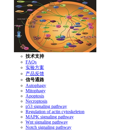
技术支持
FAQs
实验方案
产品反馈
信号通路
Autophagy
Mitophagy
Apoptosis
Necroptosis
p53 signaling pathway
Regulation of actin cytoskeleton
MAPK signaling pathway
Wnt signaling pathway
Notch signaling pathway