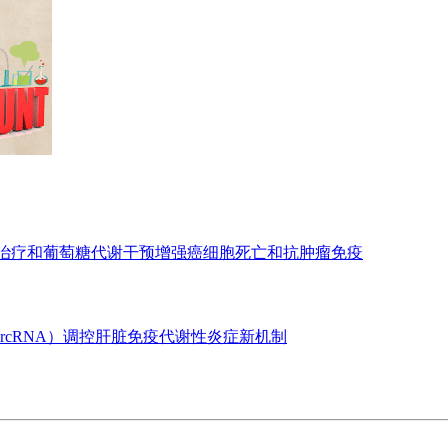
亡治疗和葡萄糖代谢干预增强癌细胞死亡和抗肿瘤免疫
ircRNA）调控肝脏免疫代谢性炎症新机制