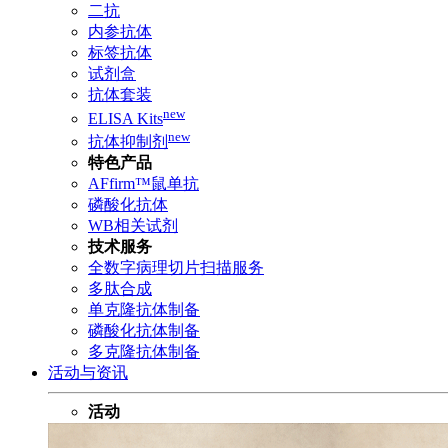
二抗
内参抗体
标签抗体
试剂盒
抗体套装
new
ELISA Kits
new
抗体抑制剂
特色产品
AFfirm™鼠单抗
磷酸化抗体
WB相关试剂
技术服务
全数字病理切片扫描服务
多肽合成
单克隆抗体制备
磷酸化抗体制备
多克隆抗体制备
活动与资讯
活动