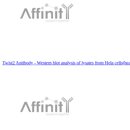
Twist2 Antibody - Western blot analysis of lysates from Hela cells(he