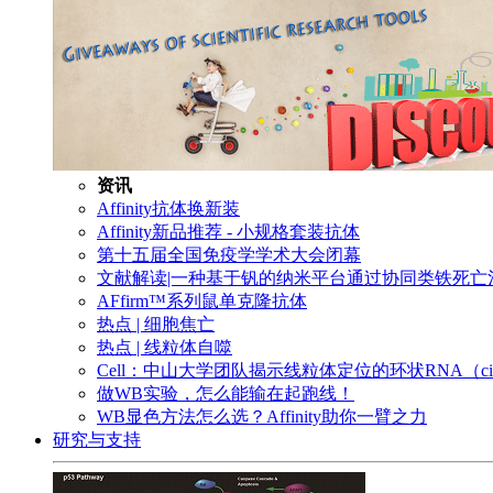
资讯
Affinity抗体换新装
Affinity新品推荐 - 小规格套装抗体
第十五届全国免疫学学术大会闭幕
文献解读|一种基于钒的纳米平台通过协同类铁死
AFfirm™系列鼠单克隆抗体
热点 | 细胞焦亡
热点 | 线粒体自噬
Cell：中山大学团队揭示线粒体定位的环状RNA（c
做WB实验，怎么能输在起跑线！
WB显色方法怎么选？Affinity助你一臂之力
研究与支持