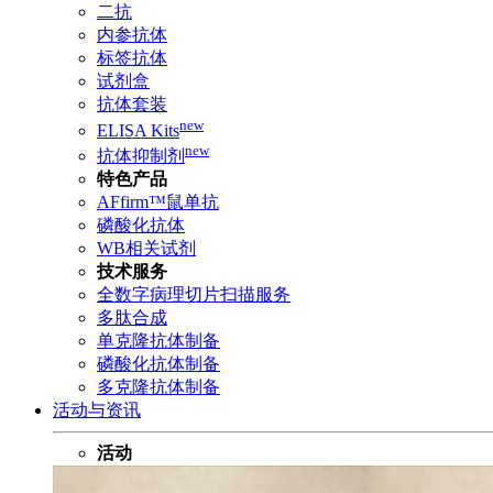
二抗
内参抗体
标签抗体
试剂盒
抗体套装
new
ELISA Kits
new
抗体抑制剂
特色产品
AFfirm™鼠单抗
磷酸化抗体
WB相关试剂
技术服务
全数字病理切片扫描服务
多肽合成
单克隆抗体制备
磷酸化抗体制备
多克隆抗体制备
活动与资讯
活动