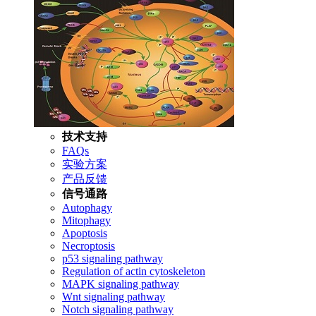
技术支持
FAQs
实验方案
产品反馈
信号通路
Autophagy
Mitophagy
Apoptosis
Necroptosis
p53 signaling pathway
Regulation of actin cytoskeleton
MAPK signaling pathway
Wnt signaling pathway
Notch signaling pathway