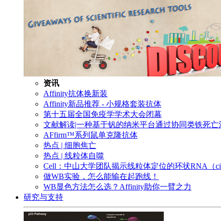
资讯
Affinity抗体换新装
Affinity新品推荐 - 小规格套装抗体
第十五届全国免疫学学术大会闭幕
文献解读|一种基于钒的纳米平台通过协同类铁死
AFfirm™系列鼠单克隆抗体
热点 | 细胞焦亡
热点 | 线粒体自噬
Cell：中山大学团队揭示线粒体定位的环状RNA（c
做WB实验，怎么能输在起跑线！
WB显色方法怎么选？Affinity助你一臂之力
研究与支持