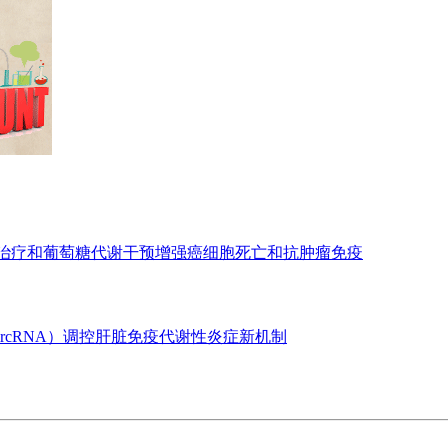
亡治疗和葡萄糖代谢干预增强癌细胞死亡和抗肿瘤免疫
ircRNA）调控肝脏免疫代谢性炎症新机制