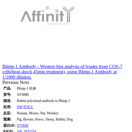
Blimp-1 Antibody - Western blot analysis of lysates from COS-7
cells(heat-shock,45min treatment), using Blimp-1 Antibody at
1/1000 dilution.
Previous
Next
产品:
Blimp-1 抗体
货号:
AF4088
描述:
Rabbit polyclonal antibody to Blimp-1
应用:
WB
IF/ICC
反应:
Human, Mouse, Rat, Monkey
预测:
Pig, Bovine, Horse, Sheep, Rabbit, Dog
蛋白ID:
O75626
RRID:
AB_2835354