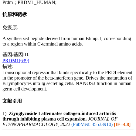
Prdm1; PRDM1_HUMAN;
抗原和靶标
免疫原:
A synthesized peptide derived from human Blimp-1, corresponding
to a region within C-terminal amino acids.
基因/基因ID:
PRDM1(639)
描述:
Transcriptional repressor that binds specifically to the PRDI element
in the promoter of the beta-interferon gene. Drives the maturation of
B-lymphocytes into Ig secreting cells. NANOS3 function in human
germ cell development.
文献引用
1).
Ziyuglycoside I attenuates collagen-induced arthritis
through inhibiting plasma cell expansion.
JOURNAL OF
ETHNOPHARMACOLOGY, 2022
(PubMed: 35533910)
[IF=4.8]