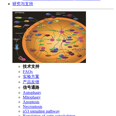
研究与支持
技术支持
FAQs
实验方案
产品反馈
信号通路
Autophagy
Mitophagy
Apoptosis
Necroptosis
p53 signaling pathway
Regulation of actin cytoskeleton