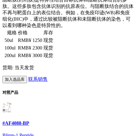
肽。这些多肽包含抗体识别的抗原表位。与阻断肽结合的抗体
不再与靶蛋白上的表位结合。例如，在免疫印迹(WB)和免疫
组化(IHC)中，通过比较被阻断抗体和未阻断抗体的染色，可
以看到哪种染色是特异性的。
规格
价格
库存
50ul
RMB¥ 1250
现货
100ul
RMB¥ 2300
现货
200ul
RMB¥ 3000
现货
货期: 当天发货
联系销售
加入选品库
对照产品
#AF4088-BP
Blimp-1 Peptide