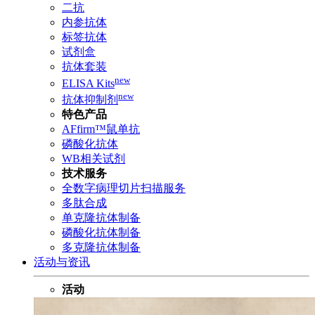
二抗
内参抗体
标签抗体
试剂盒
抗体套装
new
ELISA Kits
new
抗体抑制剂
特色产品
AFfirm™鼠单抗
磷酸化抗体
WB相关试剂
技术服务
全数字病理切片扫描服务
多肽合成
单克隆抗体制备
磷酸化抗体制备
多克隆抗体制备
活动与资讯
活动