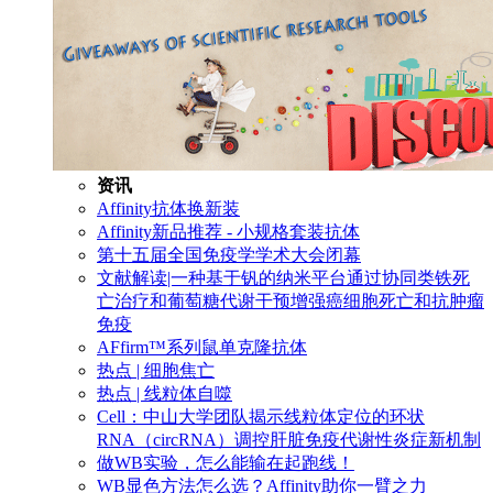
资讯
Affinity抗体换新装
Affinity新品推荐 - 小规格套装抗体
第十五届全国免疫学学术大会闭幕
文献解读|一种基于钒的纳米平台通过协同类铁死
亡治疗和葡萄糖代谢干预增强癌细胞死亡和抗肿瘤
免疫
AFfirm™系列鼠单克隆抗体
热点 | 细胞焦亡
热点 | 线粒体自噬
Cell：中山大学团队揭示线粒体定位的环状
RNA（circRNA）调控肝脏免疫代谢性炎症新机制
做WB实验，怎么能输在起跑线！
WB显色方法怎么选？Affinity助你一臂之力