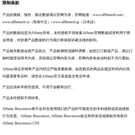
限制条款
产品的规格、报价、验证数据请以官网为准，官网链接：www.affbiotech.com |
www.affbiotech.cn（简体中文）| www.affbiotech.jp（日本語）
产品的数据信息为Affinity所有，未经授权不得收集Affinity官网数据或资料用于商
业用途，对抄袭产品数据的行为我们将保留诉诸法律的权利。
产品相关数据会因产品批次、产品检测情况随时调整，如您已订购该产品，请以订
购时随货说明书为准，否则请以官网内容为准，官网内容有改动时恕不另行通知。
Affinity保证所销售产品均经过严格质量检测。如您购买的商品在规定时间内出现
问题需要售后时，请您在Affinity官方渠道提交售后申请。
产品仅供科学研究使用。不用于诊断和治疗。
产品未经授权不得转售。
Affinity Biosciences将不会对在使用我们的产品时可能发生的专利侵权或其他侵权
行为负责。Affinity Biosciences, Affinity Biosciences标志和所有其他商标所有权归
Affinity Biosciences LTD.