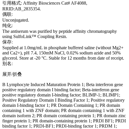
引用格式: Affinity Biosciences Cat# AF4088,
RRID:AB_2835354.
偶联:
Unconjugated.
纯化:
The antiserum was purified by peptide affinity chromatography
using SulfoLink™ Coupling Resin.
保存:
Supplied at 1.0mg/mL in phosphate buffered saline (without Mg2+
and Ca2+), pH 7.4, 150mM NaCl, 0.02% sodium azide and 50%
glycerol. Store at -20 °C. Stable for 12 months from date of receipt.
别名:
展开/折叠
B Lymphocyte Induced Maturation Protein 1; Beta interferon gene
positive regulatory domain I binding factor; Beta-interferon gene
positive regulatory domain I-binding factor; BLIMP-1; BLIMP1;
Positive Regulatory Domain I Binding Factor 1; Positive regulatory
domain I-binding factor 1; PR Domain Containing 1; PR domain
containing 1 with ZNF domain; PR domain containing 1 with ZNF
domain isoform 2; PR domain containing protein 1; PR domain zinc
finger protein 1; PR domain-containing protein 1; PRDI BF1; PRDI
binding factor 1; PRDI-BF1; PRDI-binding factor 1; PRDM 1;