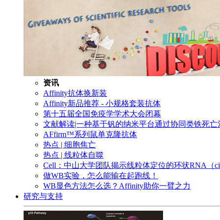
资讯
Affinity抗体换新装
Affinity新品推荐 - 小规格套装抗体
第十五届全国免疫学学术大会闭幕
文献解读|一种基于钒的纳米平台通过协同类铁死
AFfirm™系列鼠单克隆抗体
热点 | 细胞焦亡
热点 | 线粒体自噬
Cell：中山大学团队揭示线粒体定位的环状RNA（c
做WB实验，怎么能输在起跑线！
WB显色方法怎么选？Affinity助你一臂之力
研究与支持