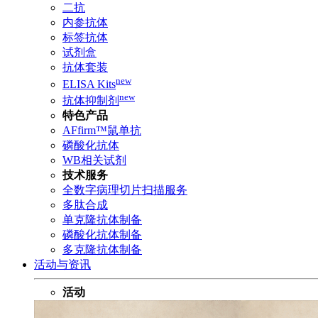
二抗
内参抗体
标签抗体
试剂盒
抗体套装
new
ELISA Kits
new
抗体抑制剂
特色产品
AFfirm™鼠单抗
磷酸化抗体
WB相关试剂
技术服务
全数字病理切片扫描服务
多肽合成
单克隆抗体制备
磷酸化抗体制备
多克隆抗体制备
活动与资讯
活动