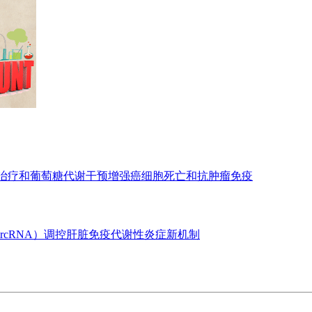
亡治疗和葡萄糖代谢干预增强癌细胞死亡和抗肿瘤免疫
ircRNA）调控肝脏免疫代谢性炎症新机制