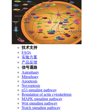
技术支持
FAQs
实验方案
产品反馈
信号通路
Autophagy
Mitophagy
Apoptosis
Necroptosis
p53 signaling pathway
Regulation of actin cytoskeleton
MAPK signaling pathway
Wnt signaling pathway
Notch signaling pathway