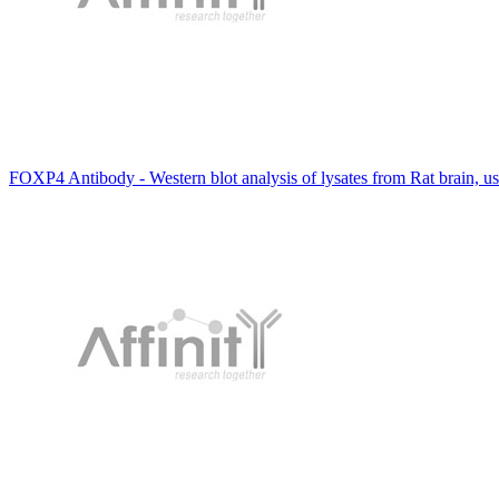
FOXP4 Antibody - Western blot analysis of lysates from Rat brain, 