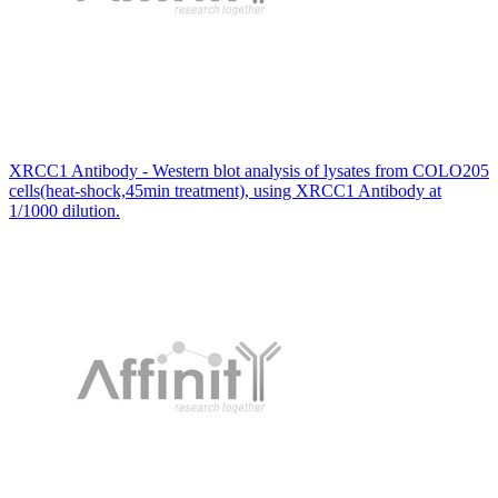
XRCC1 Antibody - Western blot analysis of lysates from COLO205
cells(heat-shock,45min treatment), using XRCC1 Antibody at
1/1000 dilution.