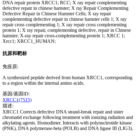
DNA repair protein XRCC1; RCC; X ray repair complementing
defective repair in chinese hamster; X ray Repair Complementing
Defective Repair in Chinese Hamster Cells; X ray repair
complementing defective repair in chinese hamster cells 1; X ray
repair cross complementing 1; X ray repair cross complementing
protein 1; X ray repair, complementing defective, repair in Chinese
hamster; X-ray repair cross-complementing protein 1; XRCC 1;
Xrcc1; XRCC1_HUMAN;
抗原和靶标
免疫原:
A synthesized peptide derived from human XRCC1, corresponding
to a region within the internal amino acids.
基因/基因ID:
XRCC1(7515)
描述:
XRCC1 Corrects defective DNA strand-break repair and sister
chromatid exchange following treatment with ionizing radiation and
alkylating agents. Homodimer. Interacts with polynucleotide kinase
(PNK), DNA polymerase-beta (POLB) and DNA ligase III (LIG3).