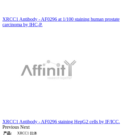
XRCC1 Antibody - AF0296 at 1/100 staining human prostate
carcinoma by IHC-P.
XRCC1 Antibody - AF0296 staining HepG2 cells by IF/ICC.
Previous
Next
产品:
XRCC1 抗体