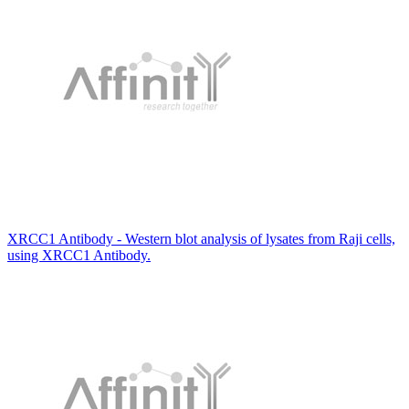
XRCC1 Antibody - Western blot analysis of lysates from Raji cells,
using XRCC1 Antibody.