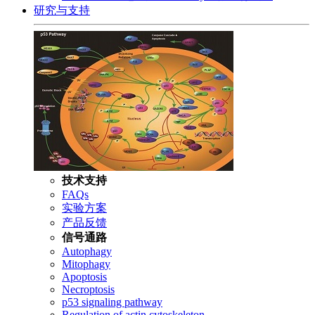
研究与支持
技术支持
FAQs
实验方案
产品反馈
信号通路
Autophagy
Mitophagy
Apoptosis
Necroptosis
p53 signaling pathway
Regulation of actin cytoskeleton