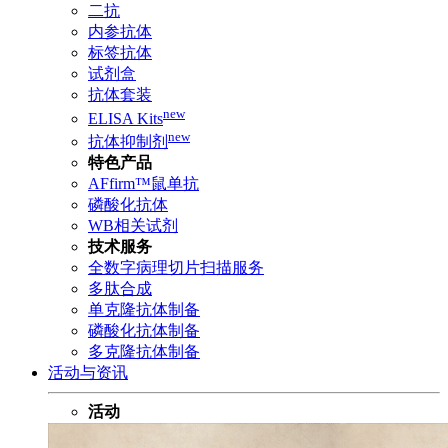
二抗
内参抗体
标签抗体
试剂盒
抗体套装
new
ELISA Kits
new
抗体抑制剂
特色产品
AFfirm™鼠单抗
磷酸化抗体
WB相关试剂
技术服务
全数字病理切片扫描服务
多肽合成
单克隆抗体制备
磷酸化抗体制备
多克隆抗体制备
活动与资讯
活动