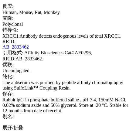
反应:
Human, Mouse, Rat, Monkey
克隆:
Polyclonal
特异性:
XRCC1 Antibody detects endogenous levels of total XRCC1.
RRID:
AB_2833462
引用格式: Affinity Biosciences Cat# AF0296,
RRID:AB_2833462.
偶联:
Unconjugated.
纯化:
The antiserum was purified by peptide affinity chromatography
using SulfoLink™ Coupling Resin.
保存:
Rabbit IgG in phosphate buffered saline , pH 7.4, 150mM NaCl,
0.02% sodium azide and 50% glycerol. Store at -20 °C. Stable for
12 months from date of receipt.
别名:
展开/折叠