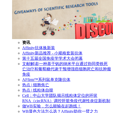
资讯
Affinity抗体换新装
Affinity新品推荐 - 小规格套装抗体
第十五届全国免疫学学术大会闭幕
文献解读|一种基于钒的纳米平台通过协同类铁死
亡治疗和葡萄糖代谢干预增强癌细胞死亡和抗肿瘤
免疫
AFfirm™系列鼠单克隆抗体
热点 | 细胞焦亡
热点 | 线粒体自噬
Cell：中山大学团队揭示线粒体定位的环状
RNA（circRNA）调控肝脏免疫代谢性炎症新机制
做WB实验，怎么能输在起跑线！
WB显色方法怎么选？Affinity助你一臂之力