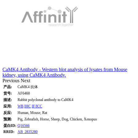
CaMK4 Antibody - Western blot analysis of lysates from Mouse
kidney, using CaMK4 Antibody.
Previous
Next
产品:
CaMK4 抗体
货号:
AF6460
描述:
Rabbit polyclonal antibody to CaMK4
应用:
WB
IHC
IF/ICC
反应:
Human, Mouse, Rat
预测:
Pig, Zebrafish, Horse, Sheep, Dog, Chicken, Xenopus
蛋白ID:
Q16566
RRID:
AB_2835280