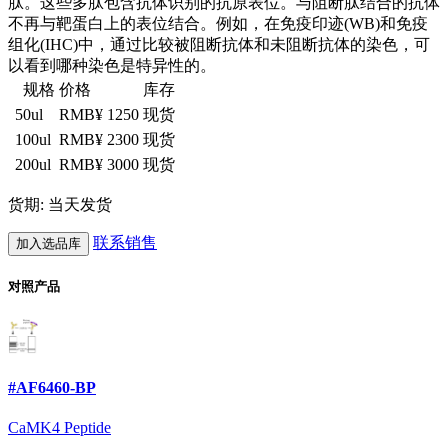
肽。这些多肽包含抗体识别的抗原表位。与阻断肽结合的抗体
不再与靶蛋白上的表位结合。例如，在免疫印迹(WB)和免疫
组化(IHC)中，通过比较被阻断抗体和未阻断抗体的染色，可
以看到哪种染色是特异性的。
规格
价格
库存
50ul
RMB¥ 1250
现货
100ul
RMB¥ 2300
现货
200ul
RMB¥ 3000
现货
货期: 当天发货
联系销售
加入选品库
对照产品
#AF6460-BP
CaMK4 Peptide