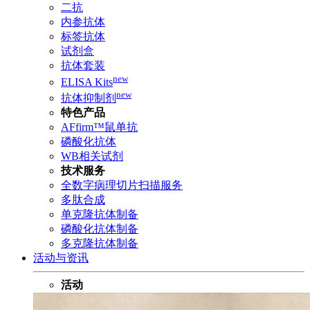
二抗
内参抗体
标签抗体
试剂盒
抗体套装
new
ELISA Kits
new
抗体抑制剂
特色产品
AFfirm™鼠单抗
磷酸化抗体
WB相关试剂
技术服务
全数字病理切片扫描服务
多肽合成
单克隆抗体制备
磷酸化抗体制备
多克隆抗体制备
活动与资讯
活动