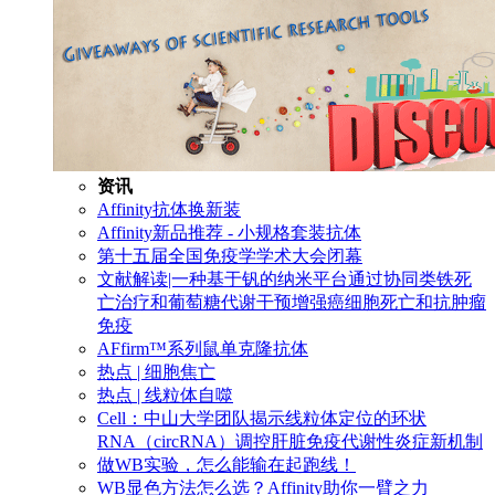
资讯
Affinity抗体换新装
Affinity新品推荐 - 小规格套装抗体
第十五届全国免疫学学术大会闭幕
文献解读|一种基于钒的纳米平台通过协同类铁死
亡治疗和葡萄糖代谢干预增强癌细胞死亡和抗肿瘤
免疫
AFfirm™系列鼠单克隆抗体
热点 | 细胞焦亡
热点 | 线粒体自噬
Cell：中山大学团队揭示线粒体定位的环状
RNA（circRNA）调控肝脏免疫代谢性炎症新机制
做WB实验，怎么能输在起跑线！
WB显色方法怎么选？Affinity助你一臂之力