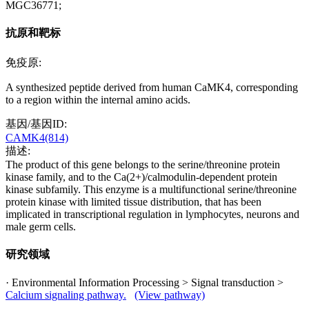
MGC36771;
抗原和靶标
免疫原:
A synthesized peptide derived from human CaMK4, corresponding
to a region within the internal amino acids.
基因/基因ID:
CAMK4(814)
描述:
The product of this gene belongs to the serine/threonine protein
kinase family, and to the Ca(2+)/calmodulin-dependent protein
kinase subfamily. This enzyme is a multifunctional serine/threonine
protein kinase with limited tissue distribution, that has been
implicated in transcriptional regulation in lymphocytes, neurons and
male germ cells.
研究领域
· Environmental Information Processing > Signal transduction >
Calcium signaling pathway.
(View pathway)