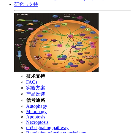
研究与支持
技术支持
FAQs
实验方案
产品反馈
信号通路
Autophagy
Mitophagy
Apoptosis
Necroptosis
p53 signaling pathway
Regulation of actin cytoskeleton