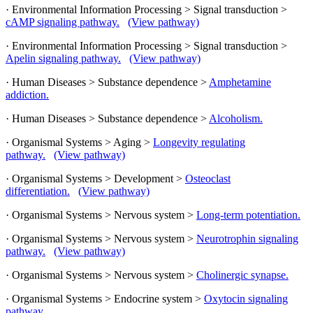
· Environmental Information Processing > Signal transduction >
cAMP signaling pathway.
(View pathway)
· Environmental Information Processing > Signal transduction >
Apelin signaling pathway.
(View pathway)
· Human Diseases > Substance dependence >
Amphetamine
addiction.
· Human Diseases > Substance dependence >
Alcoholism.
· Organismal Systems > Aging >
Longevity regulating
pathway.
(View pathway)
· Organismal Systems > Development >
Osteoclast
differentiation.
(View pathway)
· Organismal Systems > Nervous system >
Long-term potentiation.
· Organismal Systems > Nervous system >
Neurotrophin signaling
pathway.
(View pathway)
· Organismal Systems > Nervous system >
Cholinergic synapse.
· Organismal Systems > Endocrine system >
Oxytocin signaling
pathway.