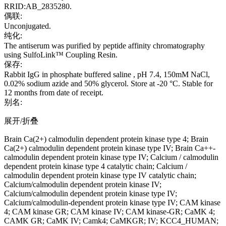
RRID:AB_2835280.
偶联:
Unconjugated.
纯化:
The antiserum was purified by peptide affinity chromatography
using SulfoLink™ Coupling Resin.
保存:
Rabbit IgG in phosphate buffered saline , pH 7.4, 150mM NaCl,
0.02% sodium azide and 50% glycerol. Store at -20 °C. Stable for
12 months from date of receipt.
别名:
展开/折叠
Brain Ca(2+) calmodulin dependent protein kinase type 4; Brain
Ca(2+) calmodulin dependent protein kinase type IV; Brain Ca++-
calmodulin dependent protein kinase type IV; Calcium / calmodulin
dependent protein kinase type 4 catalytic chain; Calcium /
calmodulin dependent protein kinase type IV catalytic chain;
Calcium/calmodulin dependent protein kinase IV;
Calcium/calmodulin dependent protein kinase type IV;
Calcium/calmodulin-dependent protein kinase type IV; CAM kinase
4; CAM kinase GR; CAM kinase IV; CAM kinase-GR; CaMK 4;
CAMK GR; CaMK IV; Camk4; CaMKGR; IV; KCC4_HUMAN;