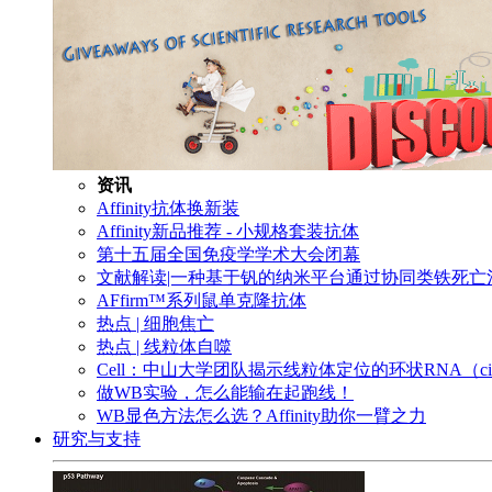
资讯
Affinity抗体换新装
Affinity新品推荐 - 小规格套装抗体
第十五届全国免疫学学术大会闭幕
文献解读|一种基于钒的纳米平台通过协同类铁死
AFfirm™系列鼠单克隆抗体
热点 | 细胞焦亡
热点 | 线粒体自噬
Cell：中山大学团队揭示线粒体定位的环状RNA（c
做WB实验，怎么能输在起跑线！
WB显色方法怎么选？Affinity助你一臂之力
研究与支持