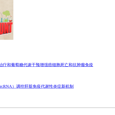
亡治疗和葡萄糖代谢干预增强癌细胞死亡和抗肿瘤免疫
ircRNA）调控肝脏免疫代谢性炎症新机制