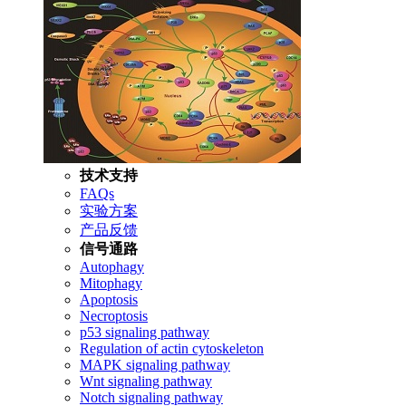
技术支持
FAQs
实验方案
产品反馈
信号通路
Autophagy
Mitophagy
Apoptosis
Necroptosis
p53 signaling pathway
Regulation of actin cytoskeleton
MAPK signaling pathway
Wnt signaling pathway
Notch signaling pathway