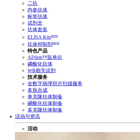
二抗
内参抗体
标签抗体
试剂盒
抗体套装
new
ELISA Kits
new
抗体抑制剂
特色产品
AFfirm™鼠单抗
磷酸化抗体
WB相关试剂
技术服务
全数字病理切片扫描服务
多肽合成
单克隆抗体制备
磷酸化抗体制备
多克隆抗体制备
活动与资讯
活动