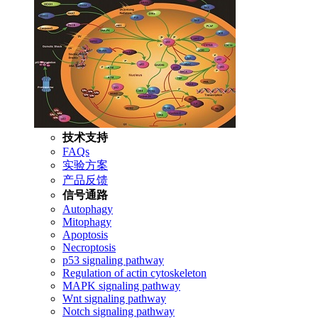
技术支持
FAQs
实验方案
产品反馈
信号通路
Autophagy
Mitophagy
Apoptosis
Necroptosis
p53 signaling pathway
Regulation of actin cytoskeleton
MAPK signaling pathway
Wnt signaling pathway
Notch signaling pathway