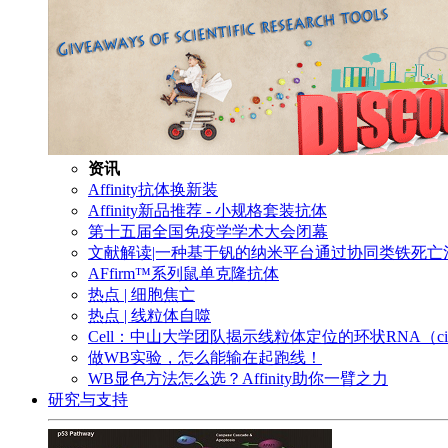
资讯
Affinity抗体换新装
Affinity新品推荐 - 小规格套装抗体
第十五届全国免疫学学术大会闭幕
文献解读|一种基于钒的纳米平台通过协同类铁死
AFfirm™系列鼠单克隆抗体
热点 | 细胞焦亡
热点 | 线粒体自噬
Cell：中山大学团队揭示线粒体定位的环状RNA（c
做WB实验，怎么能输在起跑线！
WB显色方法怎么选？Affinity助你一臂之力
研究与支持