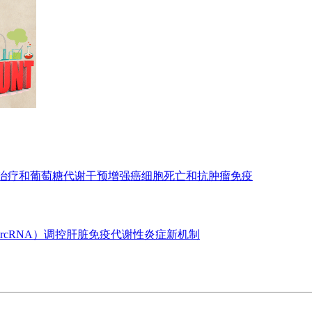
亡治疗和葡萄糖代谢干预增强癌细胞死亡和抗肿瘤免疫
ircRNA）调控肝脏免疫代谢性炎症新机制