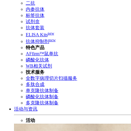
二抗
内参抗体
标签抗体
试剂盒
抗体套装
new
ELISA Kits
new
抗体抑制剂
特色产品
AFfirm™鼠单抗
磷酸化抗体
WB相关试剂
技术服务
全数字病理切片扫描服务
多肽合成
单克隆抗体制备
磷酸化抗体制备
多克隆抗体制备
活动与资讯
活动