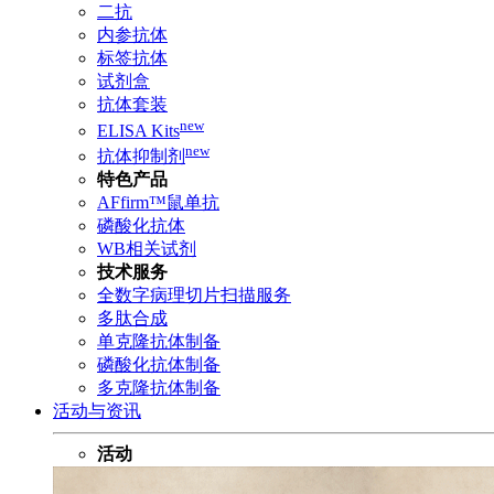
二抗
内参抗体
标签抗体
试剂盒
抗体套装
new
ELISA Kits
new
抗体抑制剂
特色产品
AFfirm™鼠单抗
磷酸化抗体
WB相关试剂
技术服务
全数字病理切片扫描服务
多肽合成
单克隆抗体制备
磷酸化抗体制备
多克隆抗体制备
活动与资讯
活动