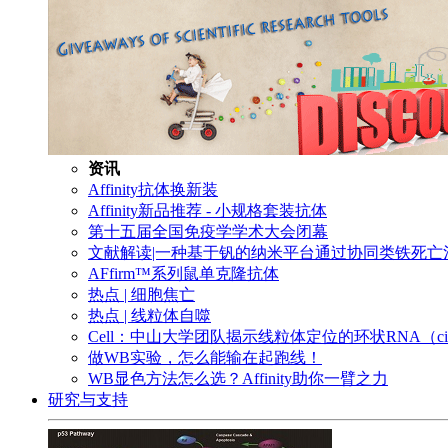
资讯
Affinity抗体换新装
Affinity新品推荐 - 小规格套装抗体
第十五届全国免疫学学术大会闭幕
文献解读|一种基于钒的纳米平台通过协同类铁死
AFfirm™系列鼠单克隆抗体
热点 | 细胞焦亡
热点 | 线粒体自噬
Cell：中山大学团队揭示线粒体定位的环状RNA（c
做WB实验，怎么能输在起跑线！
WB显色方法怎么选？Affinity助你一臂之力
研究与支持