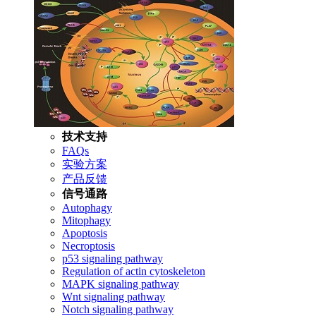
技术支持
FAQs
实验方案
产品反馈
信号通路
Autophagy
Mitophagy
Apoptosis
Necroptosis
p53 signaling pathway
Regulation of actin cytoskeleton
MAPK signaling pathway
Wnt signaling pathway
Notch signaling pathway