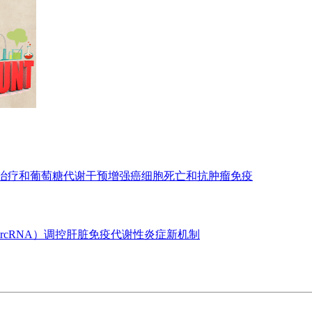
亡治疗和葡萄糖代谢干预增强癌细胞死亡和抗肿瘤免疫
ircRNA）调控肝脏免疫代谢性炎症新机制