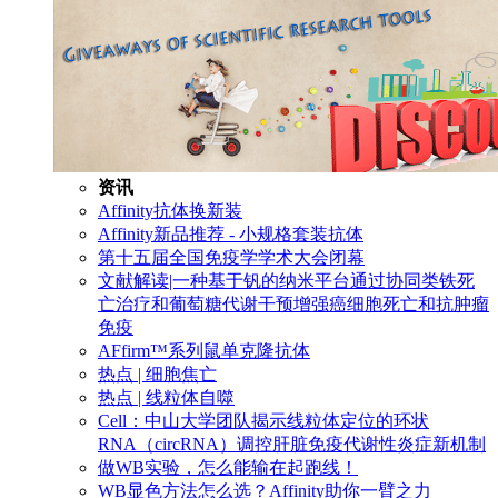
资讯
Affinity抗体换新装
Affinity新品推荐 - 小规格套装抗体
第十五届全国免疫学学术大会闭幕
文献解读|一种基于钒的纳米平台通过协同类铁死
亡治疗和葡萄糖代谢干预增强癌细胞死亡和抗肿瘤
免疫
AFfirm™系列鼠单克隆抗体
热点 | 细胞焦亡
热点 | 线粒体自噬
Cell：中山大学团队揭示线粒体定位的环状
RNA（circRNA）调控肝脏免疫代谢性炎症新机制
做WB实验，怎么能输在起跑线！
WB显色方法怎么选？Affinity助你一臂之力