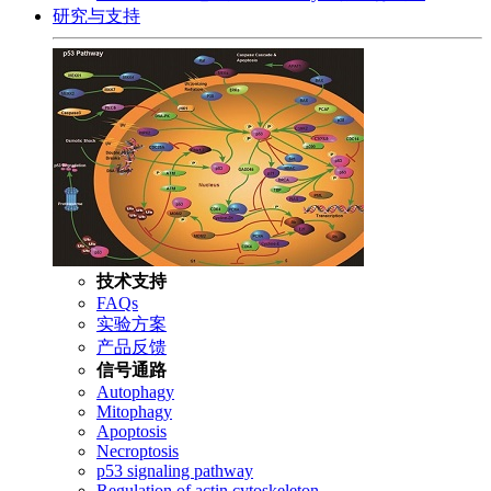
研究与支持
技术支持
FAQs
实验方案
产品反馈
信号通路
Autophagy
Mitophagy
Apoptosis
Necroptosis
p53 signaling pathway
Regulation of actin cytoskeleton