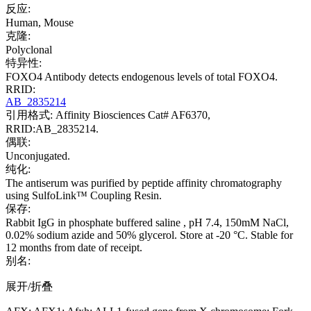
反应:
Human, Mouse
克隆:
Polyclonal
特异性:
FOXO4 Antibody detects endogenous levels of total FOXO4.
RRID:
AB_2835214
引用格式: Affinity Biosciences Cat# AF6370,
RRID:AB_2835214.
偶联:
Unconjugated.
纯化:
The antiserum was purified by peptide affinity chromatography
using SulfoLink™ Coupling Resin.
保存:
Rabbit IgG in phosphate buffered saline , pH 7.4, 150mM NaCl,
0.02% sodium azide and 50% glycerol. Store at -20 °C. Stable for
12 months from date of receipt.
别名:
展开/折叠