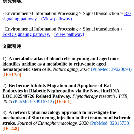
研究领域
· Environmental Information Processing > Signal transduction >
Ras
signaling pathway.
(View pathway)
· Environmental Information Processing > Signal transduction >
FoxO signaling pathway.
(View pathway)
文献引用
1).
A metabolic atlas of blood cells in young and aged mice
identifies uridine as a metabolite to rejuvenate aged
hematopoietic stem cells.
Nature aging, 2024
(PubMed: 39020094)
[IF=17.0]
2).
Berberine Inhibits Migration and Apoptosis of Rat
Podocytes in Diabetic Nephropathy via the Novel lncRNA
LOC102549726 Related Pathway.
Phytotherapy research : PTR,
2025
(PubMed: 39916312)
[IF=6.1]
3).
A network pharmacology approach to investigate the
mechanism of Shuxuening injection in the treatment of ischemic
stroke.
Journal of Ethnopharmacology, 2020
(PubMed: 32315738)
[IF=4.8]