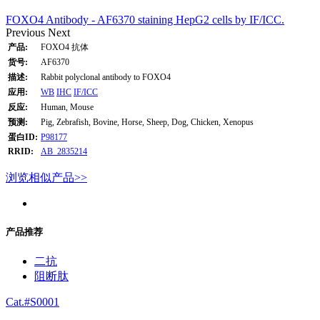
FOXO4 Antibody - AF6370 staining HepG2 cells by IF/ICC.
Previous
Next
产品:
FOXO4 抗体
货号:
AF6370
描述:
Rabbit polyclonal antibody to FOXO4
应用:
WB
IHC
IF/ICC
反应:
Human, Mouse
预测:
Pig, Zebrafish, Bovine, Horse, Sheep, Dog, Chicken, Xenopus
蛋白ID:
P98177
RRID:
AB_2835214
浏览相似产品>>
产品推荐
二抗
阻断肽
Cat.#S0001