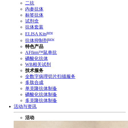
二抗
内参抗体
标签抗体
试剂盒
抗体套装
new
ELISA Kits
new
抗体抑制剂
特色产品
AFfirm™鼠单抗
磷酸化抗体
WB相关试剂
技术服务
全数字病理切片扫描服务
多肽合成
单克隆抗体制备
磷酸化抗体制备
多克隆抗体制备
活动与资讯
活动