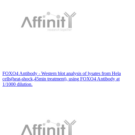
FOXO4 Antibody - Western blot analysis of lysates from Hela
cells(heat-shock,45min treatment), using FOXO4 Antibody at
1/1000 dilution.