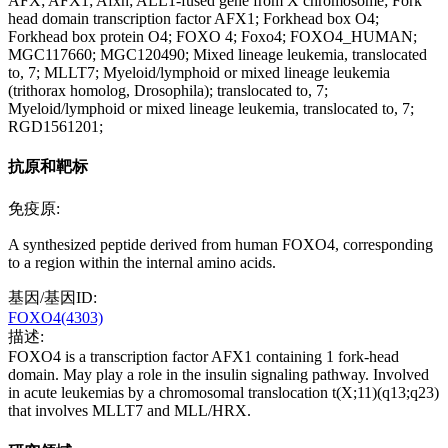
AFX; AFX1; Afxh; ALL1-fused gene from X chromosome; Fork
head domain transcription factor AFX1; Forkhead box O4;
Forkhead box protein O4; FOXO 4; Foxo4; FOXO4_HUMAN;
MGC117660; MGC120490; Mixed lineage leukemia, translocated
to, 7; MLLT7; Myeloid/lymphoid or mixed lineage leukemia
(trithorax homolog, Drosophila); translocated to, 7;
Myeloid/lymphoid or mixed lineage leukemia, translocated to, 7;
RGD1561201;
抗原和靶标
免疫原:
A synthesized peptide derived from human FOXO4, corresponding
to a region within the internal amino acids.
基因/基因ID:
FOXO4(4303)
描述:
FOXO4 is a transcription factor AFX1 containing 1 fork-head
domain. May play a role in the insulin signaling pathway. Involved
in acute leukemias by a chromosomal translocation t(X;11)(q13;q23)
that involves MLLT7 and MLL/HRX.