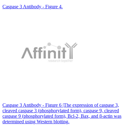
Caspase 3 Antibody - Figure 4.
Caspase 3 Antibody - Figure 6 |The expression of caspase 3,
cleaved caspase 3 (phosphorylated form), caspase 9, cleaved
caspase 9 (phosphorylated form), Bcl-2, Bax, and β-actin was
determined using Western blotting.