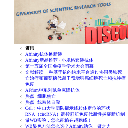
资讯
Affinity抗体换新装
Affinity新品推荐 - 小规格套装抗体
第十五届全国免疫学学术大会闭幕
文献解读|一种基于钒的纳米平台通过协同类铁死
亡治疗和葡萄糖代谢干预增强癌细胞死亡和抗肿瘤
免疫
AFfirm™系列鼠单克隆抗体
热点 | 细胞焦亡
热点 | 线粒体自噬
Cell：中山大学团队揭示线粒体定位的环状
RNA（circRNA）调控肝脏免疫代谢性炎症新机制
做WB实验，怎么能输在起跑线！
WB显色方法怎么选？Affinity助你一臂之力