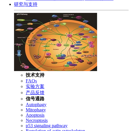
研究与支持
技术支持
FAQs
实验方案
产品反馈
信号通路
Autophagy
Mitophagy
Apoptosis
Necroptosis
p53 signaling pathway
Regulation of actin cytoskeleton