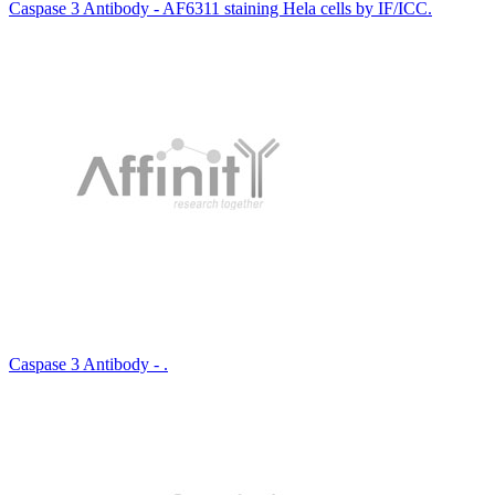
Caspase 3 Antibody - AF6311 staining Hela cells by IF/ICC.
Caspase 3 Antibody - .