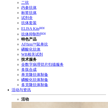
二抗
内参抗体
标签抗体
试剂盒
抗体套装
new
ELISA Kits
new
抗体抑制剂
特色产品
AFfirm™鼠单抗
磷酸化抗体
WB相关试剂
技术服务
全数字病理切片扫描服务
多肽合成
单克隆抗体制备
磷酸化抗体制备
多克隆抗体制备
活动与资讯
活动