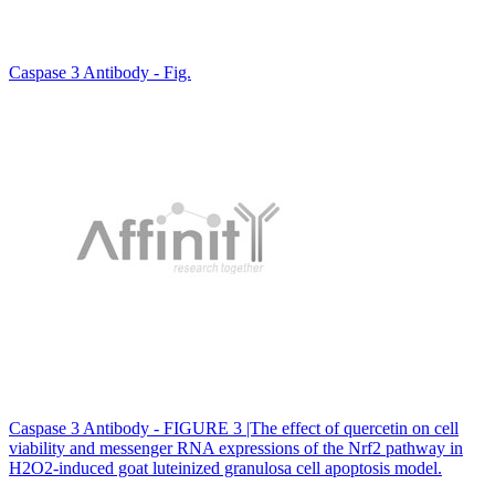
Caspase 3 Antibody - Fig.
Caspase 3 Antibody - FIGURE 3 |The effect of quercetin on cell
viability and messenger RNA expressions of the Nrf2 pathway in
H2O2‐induced goat luteinized granulosa cell apoptosis model.