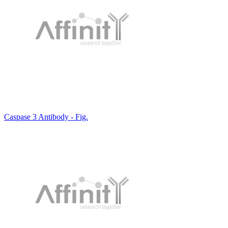
Caspase 3 Antibody - Fig.