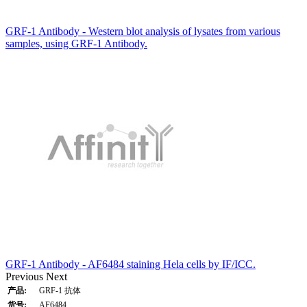
GRF-1 Antibody - Western blot analysis of lysates from various
samples, using GRF-1 Antibody.
GRF-1 Antibody - AF6484 staining Hela cells by IF/ICC.
Previous
Next
产品:
GRF-1 抗体
货号:
AF6484