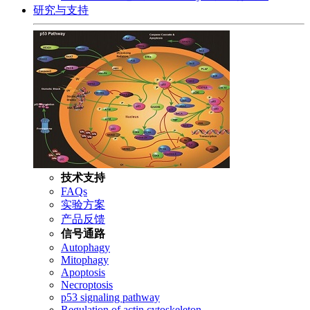
研究与支持
技术支持
FAQs
实验方案
产品反馈
信号通路
Autophagy
Mitophagy
Apoptosis
Necroptosis
p53 signaling pathway
Regulation of actin cytoskeleton