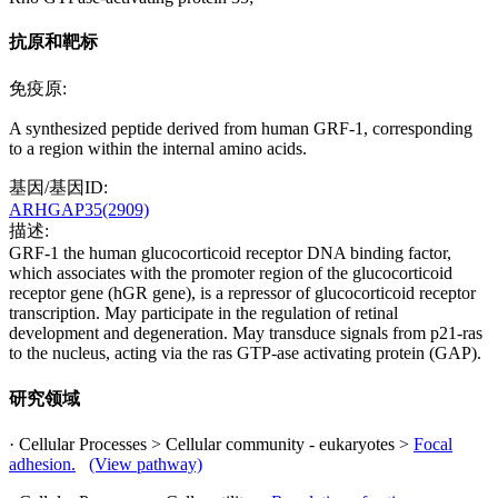
抗原和靶标
免疫原:
A synthesized peptide derived from human GRF-1, corresponding
to a region within the internal amino acids.
基因/基因ID:
ARHGAP35(2909)
描述:
GRF-1 the human glucocorticoid receptor DNA binding factor,
which associates with the promoter region of the glucocorticoid
receptor gene (hGR gene), is a repressor of glucocorticoid receptor
transcription. May participate in the regulation of retinal
development and degeneration. May transduce signals from p21-ras
to the nucleus, acting via the ras GTP-ase activating protein (GAP).
研究领域
· Cellular Processes > Cellular community - eukaryotes >
Focal
adhesion.
(View pathway)