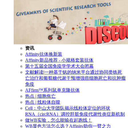
资讯
Affinity抗体换新装
Affinity新品推荐 - 小规格套装抗体
第十五届全国免疫学学术大会闭幕
文献解读|一种基于钒的纳米平台通过协同类铁死
亡治疗和葡萄糖代谢干预增强癌细胞死亡和抗肿瘤
免疫
AFfirm™系列鼠单克隆抗体
热点 | 细胞焦亡
热点 | 线粒体自噬
Cell：中山大学团队揭示线粒体定位的环状
RNA（circRNA）调控肝脏免疫代谢性炎症新机制
做WB实验，怎么能输在起跑线！
WB显色方法怎么选？Affinity助你一臂之力