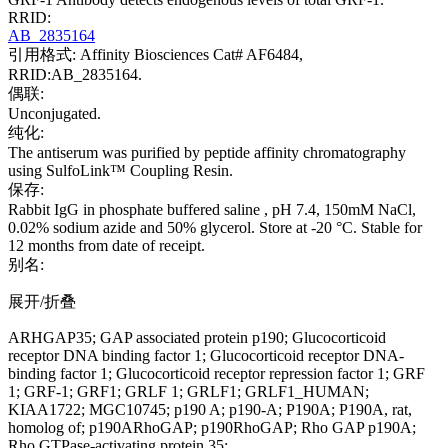
RRID:
AB_2835164
引用格式: Affinity Biosciences Cat# AF6484,
RRID:AB_2835164.
偶联:
Unconjugated.
纯化:
The antiserum was purified by peptide affinity chromatography
using SulfoLink™ Coupling Resin.
保存:
Rabbit IgG in phosphate buffered saline , pH 7.4, 150mM NaCl,
0.02% sodium azide and 50% glycerol. Store at -20 °C. Stable for
12 months from date of receipt.
别名:
展开/折叠
ARHGAP35; GAP associated protein p190; Glucocorticoid
receptor DNA binding factor 1; Glucocorticoid receptor DNA-
binding factor 1; Glucocorticoid receptor repression factor 1; GRF
1; GRF-1; GRF1; GRLF 1; GRLF1; GRLF1_HUMAN;
KIAA1722; MGC10745; p190 A; p190-A; P190A; P190A, rat,
homolog of; p190ARhoGAP; p190RhoGAP; Rho GAP p190A;
Rho GTPase-activating protein 35;