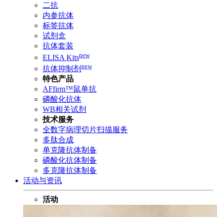
二抗
内参抗体
标签抗体
试剂盒
抗体套装
new
ELISA Kits
new
抗体抑制剂
特色产品
AFfirm™鼠单抗
磷酸化抗体
WB相关试剂
技术服务
全数字病理切片扫描服务
多肽合成
单克隆抗体制备
磷酸化抗体制备
多克隆抗体制备
活动与资讯
活动