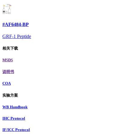
#AF6484-BP
GRF-1 Peptide
相关下载
MSDS
说明书
COA
实验方案
WB Handbook
IHC Protocol
IF/ICC Protocol