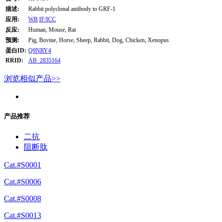
描述:
Rabbit polyclonal antibody to GRF-1
应用:
WB
IF/ICC
反应:
Human, Mouse, Rat
预测:
Pig, Bovine, Horse, Sheep, Rabbit, Dog, Chicken, Xenopus
蛋白ID:
Q9NRY4
RRID:
AB_2835164
浏览相似产品>>
产品推荐
二抗
阻断肽
Cat.#S0001
Cat.#S0006
Cat.#S0008
Cat.#S0013