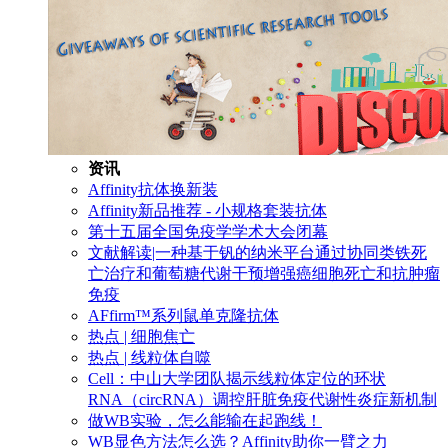
资讯
Affinity抗体换新装
Affinity新品推荐 - 小规格套装抗体
第十五届全国免疫学学术大会闭幕
文献解读|一种基于钒的纳米平台通过协同类铁死
亡治疗和葡萄糖代谢干预增强癌细胞死亡和抗肿瘤
免疫
AFfirm™系列鼠单克隆抗体
热点 | 细胞焦亡
热点 | 线粒体自噬
Cell：中山大学团队揭示线粒体定位的环状
RNA（circRNA）调控肝脏免疫代谢性炎症新机制
做WB实验，怎么能输在起跑线！
WB显色方法怎么选？Affinity助你一臂之力