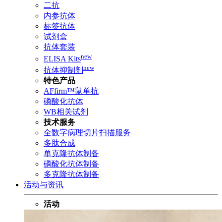
二抗
内参抗体
标签抗体
试剂盒
抗体套装
new
ELISA Kits
new
抗体抑制剂
特色产品
AFfirm™鼠单抗
磷酸化抗体
WB相关试剂
技术服务
全数字病理切片扫描服务
多肽合成
单克隆抗体制备
磷酸化抗体制备
多克隆抗体制备
活动与资讯
活动