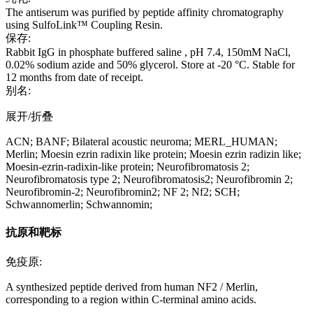
The antiserum was purified by peptide affinity chromatography
using SulfoLink™ Coupling Resin.
保存:
Rabbit IgG in phosphate buffered saline , pH 7.4, 150mM NaCl,
0.02% sodium azide and 50% glycerol. Store at -20 °C. Stable for
12 months from date of receipt.
别名:
展开/折叠
ACN; BANF; Bilateral acoustic neuroma; MERL_HUMAN;
Merlin; Moesin ezrin radixin like protein; Moesin ezrin radizin like;
Moesin-ezrin-radixin-like protein; Neurofibromatosis 2;
Neurofibromatosis type 2; Neurofibromatosis2; Neurofibromin 2;
Neurofibromin-2; Neurofibromin2; NF 2; Nf2; SCH;
Schwannomerlin; Schwannomin;
抗原和靶标
免疫原:
A synthesized peptide derived from human NF2 / Merlin,
corresponding to a region within C-terminal amino acids.