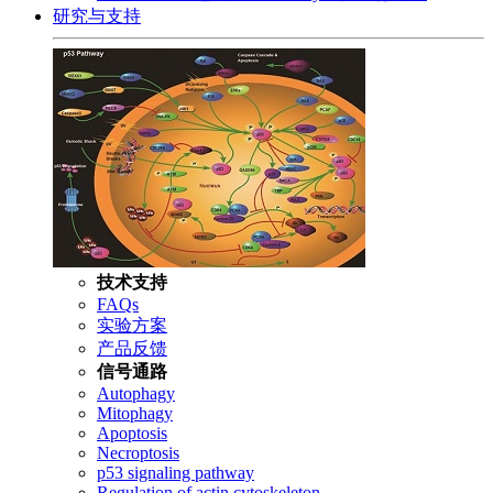
研究与支持
技术支持
FAQs
实验方案
产品反馈
信号通路
Autophagy
Mitophagy
Apoptosis
Necroptosis
p53 signaling pathway
Regulation of actin cytoskeleton