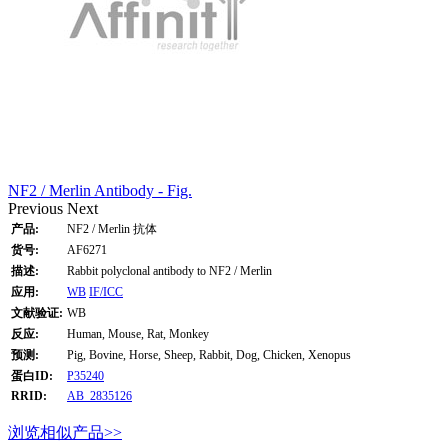
NF2 / Merlin Antibody - Fig.
Previous
Next
产品:
NF2 / Merlin 抗体
货号:
AF6271
描述:
Rabbit polyclonal antibody to NF2 / Merlin
应用:
WB
IF/ICC
文献验证:
WB
反应:
Human, Mouse, Rat, Monkey
预测:
Pig, Bovine, Horse, Sheep, Rabbit, Dog, Chicken, Xenopus
蛋白ID:
P35240
RRID:
AB_2835126
浏览相似产品>>