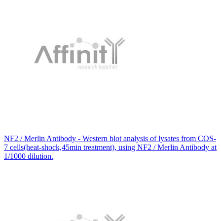
NF2 / Merlin Antibody - Western blot analysis of lysates from COS-
7 cells(heat-shock,45min treatment), using NF2 / Merlin Antibody at
1/1000 dilution.