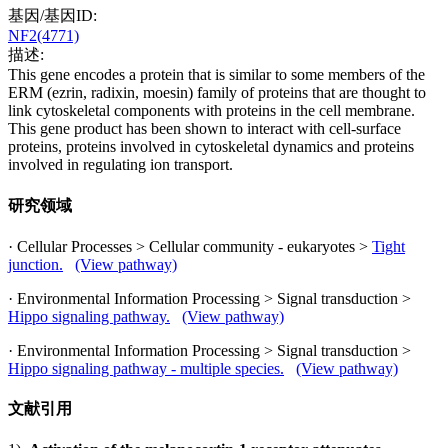
基因/基因ID:
NF2(4771)
描述:
This gene encodes a protein that is similar to some members of the
ERM (ezrin, radixin, moesin) family of proteins that are thought to
link cytoskeletal components with proteins in the cell membrane.
This gene product has been shown to interact with cell-surface
proteins, proteins involved in cytoskeletal dynamics and proteins
involved in regulating ion transport.
研究领域
· Cellular Processes > Cellular community - eukaryotes >
Tight
junction.
(View pathway)
· Environmental Information Processing > Signal transduction >
Hippo signaling pathway.
(View pathway)
· Environmental Information Processing > Signal transduction >
Hippo signaling pathway - multiple species.
(View pathway)
文献引用