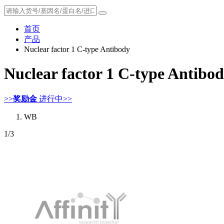
首页
产品
Nuclear factor 1 C-type Antibody
Nuclear factor 1 C-type Antibo
>>
奖励金
进行中>>
WB
1
/3