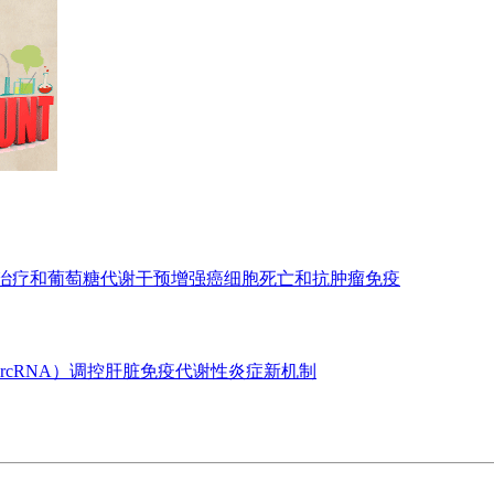
亡治疗和葡萄糖代谢干预增强癌细胞死亡和抗肿瘤免疫
ircRNA）调控肝脏免疫代谢性炎症新机制