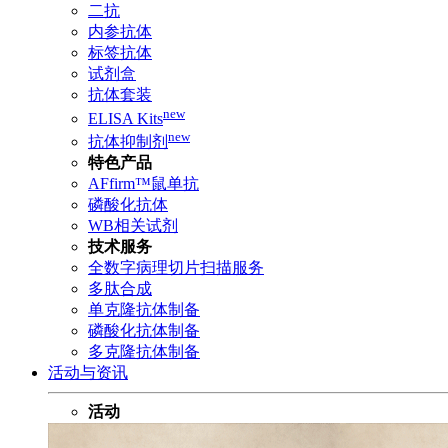
二抗
内参抗体
标签抗体
试剂盒
抗体套装
new
ELISA Kits
new
抗体抑制剂
特色产品
AFfirm™鼠单抗
磷酸化抗体
WB相关试剂
技术服务
全数字病理切片扫描服务
多肽合成
单克隆抗体制备
磷酸化抗体制备
多克隆抗体制备
活动与资讯
活动