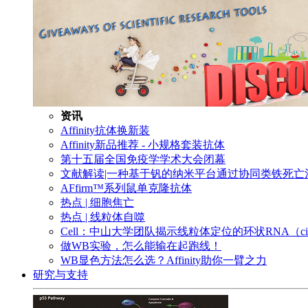
资讯
Affinity抗体换新装
Affinity新品推荐 - 小规格套装抗体
第十五届全国免疫学学术大会闭幕
文献解读|一种基于钒的纳米平台通过协同类铁死
AFfirm™系列鼠单克隆抗体
热点 | 细胞焦亡
热点 | 线粒体自噬
Cell：中山大学团队揭示线粒体定位的环状RNA（c
做WB实验，怎么能输在起跑线！
WB显色方法怎么选？Affinity助你一臂之力
研究与支持