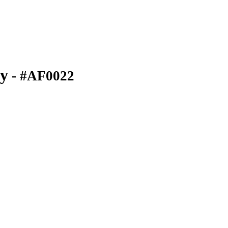
dy
- #AF0022