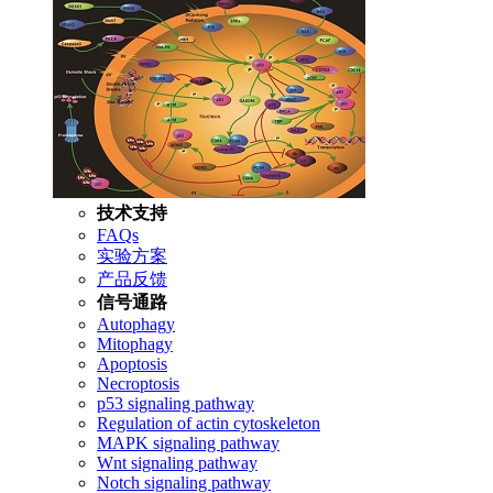
技术支持
FAQs
实验方案
产品反馈
信号通路
Autophagy
Mitophagy
Apoptosis
Necroptosis
p53 signaling pathway
Regulation of actin cytoskeleton
MAPK signaling pathway
Wnt signaling pathway
Notch signaling pathway