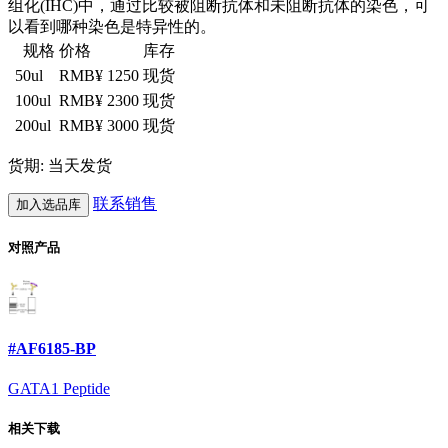
组化(IHC)中，通过比较被阻断抗体和未阻断抗体的染色，可
以看到哪种染色是特异性的。
规格
价格
库存
50ul
RMB¥ 1250
现货
100ul
RMB¥ 2300
现货
200ul
RMB¥ 3000
现货
货期: 当天发货
联系销售
加入选品库
对照产品
#AF6185-BP
GATA1 Peptide
相关下载