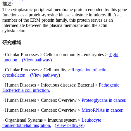
描述:
The cytoplasmic peripheral membrane protein encoded by this gene
functions as a protein-tyrosine kinase substrate in microvilli. As a
member of the ERM protein family, this protein serves as an
intermediate between the plasma membrane and the actin
cytoskeleton.
研究领域
· Cellular Processes > Cellular community - eukaryotes >
Tight
junction.
(View pathway)
· Cellular Processes > Cell motility >
Regulation of actin
cytoskeleton.
(View pathway)
· Human Diseases > Infectious diseases: Bacterial >
Pathogenic
Escherichia coli infection.
· Human Diseases > Cancers: Overview >
Proteoglycans in cancer.
· Human Diseases > Cancers: Overview >
MicroRNAs in cancer.
· Organismal Systems > Immune system >
Leukocyte
transendothelial migration.
(View pathway)