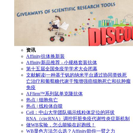
资讯
Affinity抗体换新装
Affinity新品推荐 - 小规格套装抗体
第十五届全国免疫学学术大会闭幕
文献解读|一种基于钒的纳米平台通过协同类铁死
亡治疗和葡萄糖代谢干预增强癌细胞死亡和抗肿瘤
免疫
AFfirm™系列鼠单克隆抗体
热点 | 细胞焦亡
热点 | 线粒体自噬
Cell：中山大学团队揭示线粒体定位的环状
RNA（circRNA）调控肝脏免疫代谢性炎症新机制
做WB实验，怎么能输在起跑线！
WB显色方法怎么选？Affinity助你一臂之力