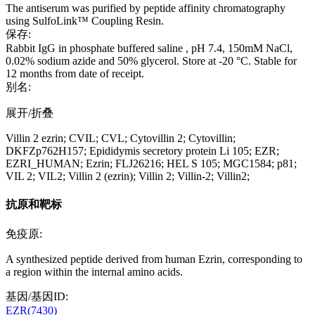
The antiserum was purified by peptide affinity chromatography
using SulfoLink™ Coupling Resin.
保存:
Rabbit IgG in phosphate buffered saline , pH 7.4, 150mM NaCl,
0.02% sodium azide and 50% glycerol. Store at -20 °C. Stable for
12 months from date of receipt.
别名:
展开/折叠
Villin 2 ezrin; CVIL; CVL; Cytovillin 2; Cytovillin;
DKFZp762H157; Epididymis secretory protein Li 105; EZR;
EZRI_HUMAN; Ezrin; FLJ26216; HEL S 105; MGC1584; p81;
VIL 2; VIL2; Villin 2 (ezrin); Villin 2; Villin-2; Villin2;
抗原和靶标
免疫原:
A synthesized peptide derived from human Ezrin, corresponding to
a region within the internal amino acids.
基因/基因ID:
EZR(7430)