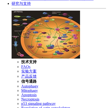
研究与支持
技术支持
FAQs
实验方案
产品反馈
信号通路
Autophagy
Mitophagy
Apoptosis
Necroptosis
p53 signaling pathway
Regulation of actin cytoskeleton