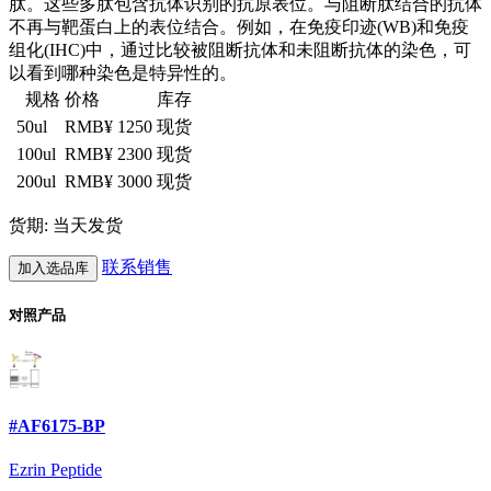
肽。这些多肽包含抗体识别的抗原表位。与阻断肽结合的抗体
不再与靶蛋白上的表位结合。例如，在免疫印迹(WB)和免疫
组化(IHC)中，通过比较被阻断抗体和未阻断抗体的染色，可
以看到哪种染色是特异性的。
规格
价格
库存
50ul
RMB¥ 1250
现货
100ul
RMB¥ 2300
现货
200ul
RMB¥ 3000
现货
货期: 当天发货
联系销售
加入选品库
对照产品
#AF6175-BP
Ezrin Peptide