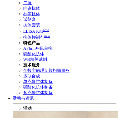
二抗
内参抗体
标签抗体
试剂盒
抗体套装
new
ELISA Kits
new
抗体抑制剂
特色产品
AFfirm™鼠单抗
磷酸化抗体
WB相关试剂
技术服务
全数字病理切片扫描服务
多肽合成
单克隆抗体制备
磷酸化抗体制备
多克隆抗体制备
活动与资讯
活动