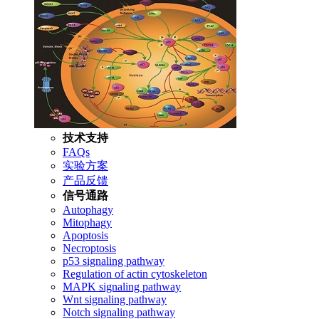
技术支持
FAQs
实验方案
产品反馈
信号通路
Autophagy
Mitophagy
Apoptosis
Necroptosis
p53 signaling pathway
Regulation of actin cytoskeleton
MAPK signaling pathway
Wnt signaling pathway
Notch signaling pathway