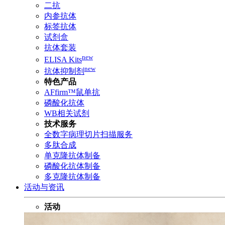
二抗
内参抗体
标签抗体
试剂盒
抗体套装
new
ELISA Kits
new
抗体抑制剂
特色产品
AFfirm™鼠单抗
磷酸化抗体
WB相关试剂
技术服务
全数字病理切片扫描服务
多肽合成
单克隆抗体制备
磷酸化抗体制备
多克隆抗体制备
活动与资讯
活动