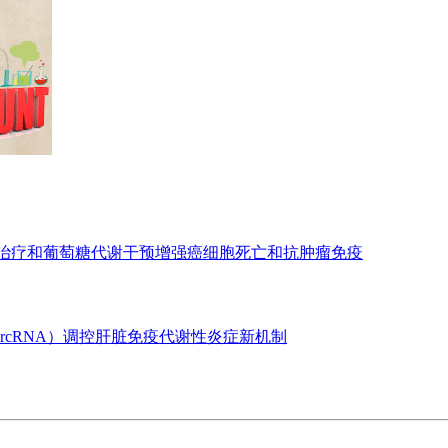
亡治疗和葡萄糖代谢干预增强癌细胞死亡和抗肿瘤免疫
ircRNA）调控肝脏免疫代谢性炎症新机制