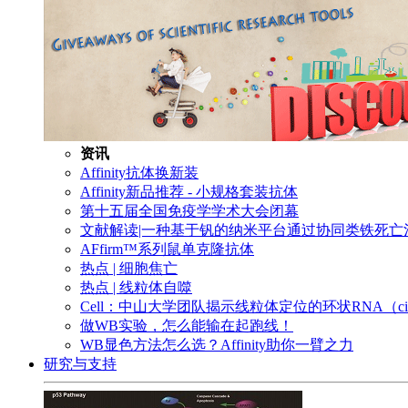
资讯
Affinity抗体换新装
Affinity新品推荐 - 小规格套装抗体
第十五届全国免疫学学术大会闭幕
文献解读|一种基于钒的纳米平台通过协同类铁死
AFfirm™系列鼠单克隆抗体
热点 | 细胞焦亡
热点 | 线粒体自噬
Cell：中山大学团队揭示线粒体定位的环状RNA（c
做WB实验，怎么能输在起跑线！
WB显色方法怎么选？Affinity助你一臂之力
研究与支持