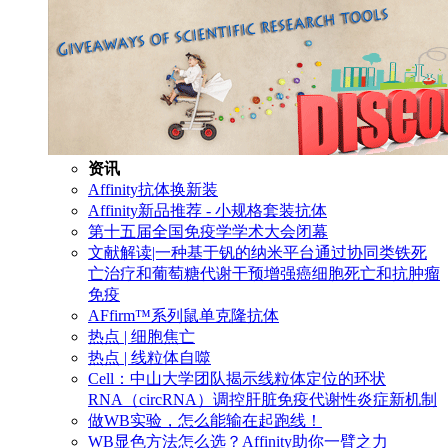
资讯
Affinity抗体换新装
Affinity新品推荐 - 小规格套装抗体
第十五届全国免疫学学术大会闭幕
文献解读|一种基于钒的纳米平台通过协同类铁死
亡治疗和葡萄糖代谢干预增强癌细胞死亡和抗肿瘤
免疫
AFfirm™系列鼠单克隆抗体
热点 | 细胞焦亡
热点 | 线粒体自噬
Cell：中山大学团队揭示线粒体定位的环状
RNA（circRNA）调控肝脏免疫代谢性炎症新机制
做WB实验，怎么能输在起跑线！
WB显色方法怎么选？Affinity助你一臂之力