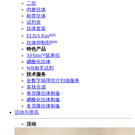
二抗
内参抗体
标签抗体
试剂盒
抗体套装
new
ELISA Kits
new
抗体抑制剂
特色产品
AFfirm™鼠单抗
磷酸化抗体
WB相关试剂
技术服务
全数字病理切片扫描服务
多肽合成
单克隆抗体制备
磷酸化抗体制备
多克隆抗体制备
活动与资讯
活动