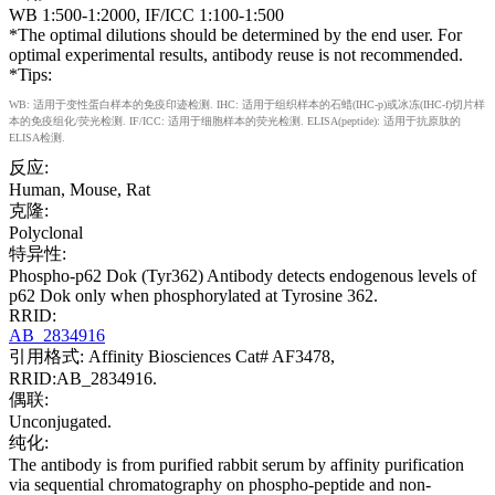
WB 1:500-1:2000, IF/ICC 1:100-1:500
*The optimal dilutions should be determined by the end user. For
optimal experimental results, antibody reuse is not recommended.
*Tips:
WB: 适用于变性蛋白样本的免疫印迹检测. IHC: 适用于组织样本的石蜡(IHC-p)或冰冻(IHC-f)切片样
本的免疫组化/荧光检测. IF/ICC: 适用于细胞样本的荧光检测. ELISA(peptide): 适用于抗原肽的
ELISA检测.
反应:
Human, Mouse, Rat
克隆:
Polyclonal
特异性:
Phospho-p62 Dok (Tyr362) Antibody detects endogenous levels of
p62 Dok only when phosphorylated at Tyrosine 362.
RRID:
AB_2834916
引用格式: Affinity Biosciences Cat# AF3478,
RRID:AB_2834916.
偶联:
Unconjugated.
纯化:
The antibody is from purified rabbit serum by affinity purification
via sequential chromatography on phospho-peptide and non-