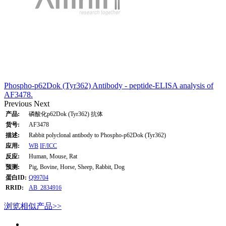
Phospho-p62Dok (Tyr362) Antibody - peptide-ELISA analysis of
AF3478.
Previous
Next
产品:
磷酸化p62Dok (Tyr362) 抗体
货号:
AF3478
描述:
Rabbit polyclonal antibody to Phospho-p62Dok (Tyr362)
应用:
WB
IF/ICC
反应:
Human, Mouse, Rat
预测:
Pig, Bovine, Horse, Sheep, Rabbit, Dog
蛋白ID:
Q99704
RRID:
AB_2834916
浏览相似产品>>