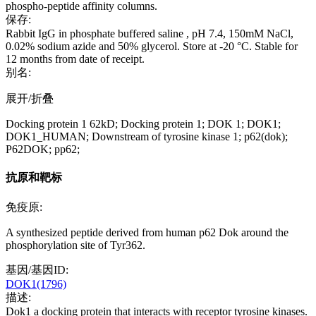
phospho-peptide affinity columns.
保存:
Rabbit IgG in phosphate buffered saline , pH 7.4, 150mM NaCl,
0.02% sodium azide and 50% glycerol. Store at -20 °C. Stable for
12 months from date of receipt.
别名:
展开/折叠
Docking protein 1 62kD; Docking protein 1; DOK 1; DOK1;
DOK1_HUMAN; Downstream of tyrosine kinase 1; p62(dok);
P62DOK; pp62;
抗原和靶标
免疫原:
A synthesized peptide derived from human p62 Dok around the
phosphorylation site of Tyr362.
基因/基因ID:
DOK1(1796)
描述:
Dok1 a docking protein that interacts with receptor tyrosine kinases.