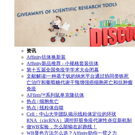
资讯
Affinity抗体换新装
Affinity新品推荐 - 小规格套装抗体
第十五届全国免疫学学术大会闭幕
文献解读|一种基于钒的纳米平台通过协同类铁死
亡治疗和葡萄糖代谢干预增强癌细胞死亡和抗肿瘤
免疫
AFfirm™系列鼠单克隆抗体
热点 | 细胞焦亡
热点 | 线粒体自噬
Cell：中山大学团队揭示线粒体定位的环状
RNA（circRNA）调控肝脏免疫代谢性炎症新机制
做WB实验，怎么能输在起跑线！
WB显色方法怎么选？Affinity助你一臂之力