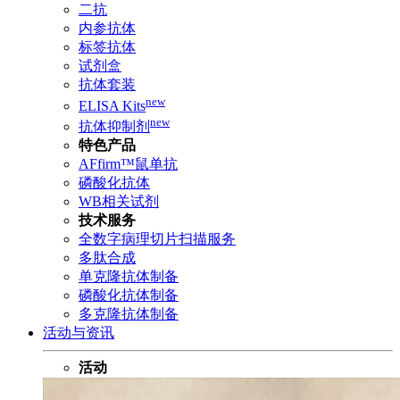
二抗
内参抗体
标签抗体
试剂盒
抗体套装
new
ELISA Kits
new
抗体抑制剂
特色产品
AFfirm™鼠单抗
磷酸化抗体
WB相关试剂
技术服务
全数字病理切片扫描服务
多肽合成
单克隆抗体制备
磷酸化抗体制备
多克隆抗体制备
活动与资讯
活动