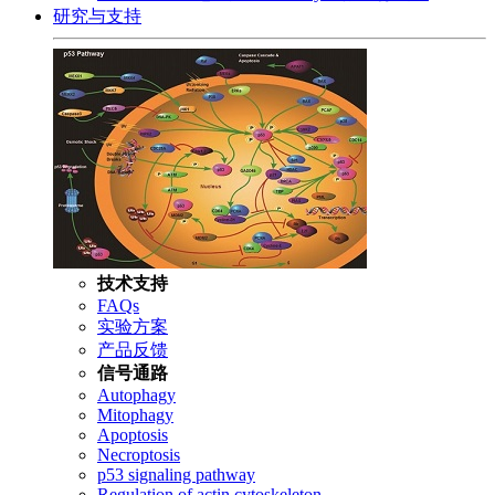
研究与支持
技术支持
FAQs
实验方案
产品反馈
信号通路
Autophagy
Mitophagy
Apoptosis
Necroptosis
p53 signaling pathway
Regulation of actin cytoskeleton