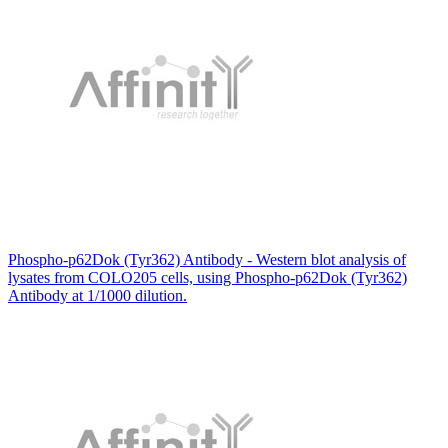
Phospho-p62Dok (Tyr362) Antibody - Western blot analysis of
lysates from COLO205 cells, using Phospho-p62Dok (Tyr362)
Antibody at 1/1000 dilution.