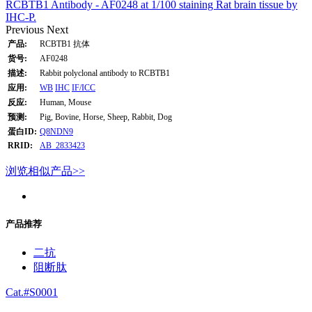
RCBTB1 Antibody - AF0248 at 1/100 staining Rat brain tissue by
IHC-P.
Previous
Next
产品:
RCBTB1 抗体
货号:
AF0248
描述:
Rabbit polyclonal antibody to RCBTB1
应用:
WB
IHC
IF/ICC
反应:
Human, Mouse
预测:
Pig, Bovine, Horse, Sheep, Rabbit, Dog
蛋白ID:
Q8NDN9
RRID:
AB_2833423
浏览相似产品>>
产品推荐
二抗
阻断肽
Cat.#S0001