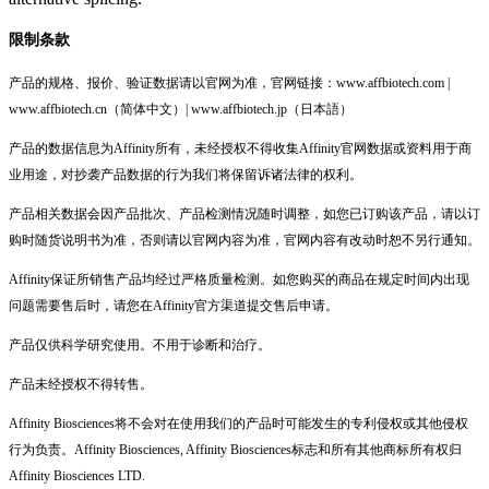
限制条款
产品的规格、报价、验证数据请以官网为准，官网链接：www.affbiotech.com |
www.affbiotech.cn（简体中文）| www.affbiotech.jp（日本語）
产品的数据信息为Affinity所有，未经授权不得收集Affinity官网数据或资料用于商
业用途，对抄袭产品数据的行为我们将保留诉诸法律的权利。
产品相关数据会因产品批次、产品检测情况随时调整，如您已订购该产品，请以订
购时随货说明书为准，否则请以官网内容为准，官网内容有改动时恕不另行通知。
Affinity保证所销售产品均经过严格质量检测。如您购买的商品在规定时间内出现
问题需要售后时，请您在Affinity官方渠道提交售后申请。
产品仅供科学研究使用。不用于诊断和治疗。
产品未经授权不得转售。
Affinity Biosciences将不会对在使用我们的产品时可能发生的专利侵权或其他侵权
行为负责。Affinity Biosciences, Affinity Biosciences标志和所有其他商标所有权归
Affinity Biosciences LTD.