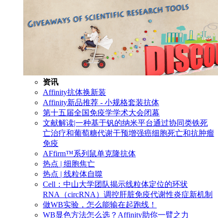
资讯
Affinity抗体换新装
Affinity新品推荐 - 小规格套装抗体
第十五届全国免疫学学术大会闭幕
文献解读|一种基于钒的纳米平台通过协同类铁死
亡治疗和葡萄糖代谢干预增强癌细胞死亡和抗肿瘤
免疫
AFfirm™系列鼠单克隆抗体
热点 | 细胞焦亡
热点 | 线粒体自噬
Cell：中山大学团队揭示线粒体定位的环状
RNA（circRNA）调控肝脏免疫代谢性炎症新机制
做WB实验，怎么能输在起跑线！
WB显色方法怎么选？Affinity助你一臂之力