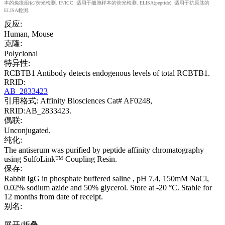
本的免疫组化/荧光检测. IF/ICC: 适用于细胞样本的荧光检测. ELISA(peptide): 适用于抗原肽的
ELISA检测.
反应:
Human, Mouse
克隆:
Polyclonal
特异性:
RCBTB1 Antibody detects endogenous levels of total RCBTB1.
RRID:
AB_2833423
引用格式: Affinity Biosciences Cat# AF0248,
RRID:AB_2833423.
偶联:
Unconjugated.
纯化:
The antiserum was purified by peptide affinity chromatography
using SulfoLink™ Coupling Resin.
保存:
Rabbit IgG in phosphate buffered saline , pH 7.4, 150mM NaCl,
0.02% sodium azide and 50% glycerol. Store at -20 °C. Stable for
12 months from date of receipt.
别名:
展开/折叠