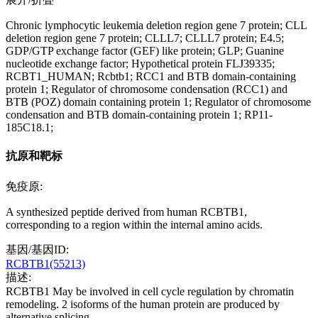
Chronic lymphocytic leukemia deletion region gene 7 protein; CLL
deletion region gene 7 protein; CLLL7; CLLL7 protein; E4.5;
GDP/GTP exchange factor (GEF) like protein; GLP; Guanine
nucleotide exchange factor; Hypothetical protein FLJ39335;
RCBT1_HUMAN; Rcbtb1; RCC1 and BTB domain-containing
protein 1; Regulator of chromosome condensation (RCC1) and
BTB (POZ) domain containing protein 1; Regulator of chromosome
condensation and BTB domain-containing protein 1; RP11-
185C18.1;
抗原和靶标
免疫原:
A synthesized peptide derived from human RCBTB1,
corresponding to a region within the internal amino acids.
基因/基因ID:
RCBTB1(55213)
描述:
RCBTB1 May be involved in cell cycle regulation by chromatin
remodeling. 2 isoforms of the human protein are produced by
alternative splicing.