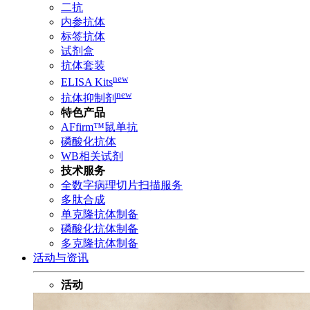
二抗
内参抗体
标签抗体
试剂盒
抗体套装
new
ELISA Kits
new
抗体抑制剂
特色产品
AFfirm™鼠单抗
磷酸化抗体
WB相关试剂
技术服务
全数字病理切片扫描服务
多肽合成
单克隆抗体制备
磷酸化抗体制备
多克隆抗体制备
活动与资讯
活动