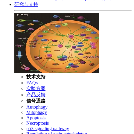
研究与支持
技术支持
FAQs
实验方案
产品反馈
信号通路
Autophagy
Mitophagy
Apoptosis
Necroptosis
p53 signaling pathway
Regulation of actin cytoskeleton