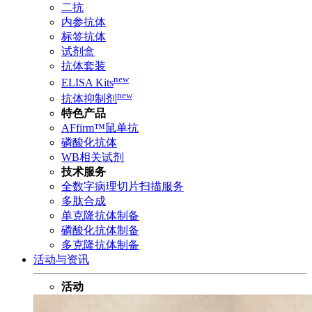
二抗
内参抗体
标签抗体
试剂盒
抗体套装
new
ELISA Kits
new
抗体抑制剂
特色产品
AFfirm™鼠单抗
磷酸化抗体
WB相关试剂
技术服务
全数字病理切片扫描服务
多肽合成
单克隆抗体制备
磷酸化抗体制备
多克隆抗体制备
活动与资讯
活动