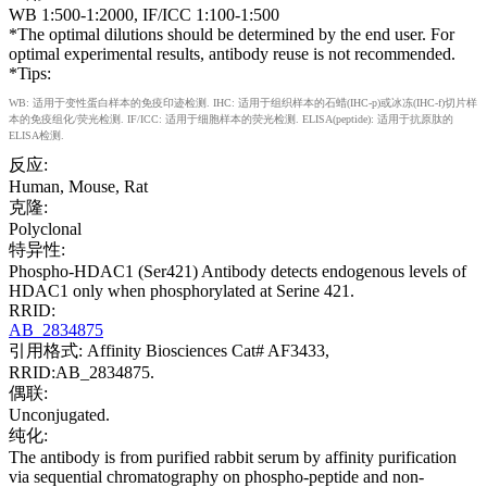
WB 1:500-1:2000, IF/ICC 1:100-1:500
*The optimal dilutions should be determined by the end user. For
optimal experimental results, antibody reuse is not recommended.
*Tips:
WB: 适用于变性蛋白样本的免疫印迹检测. IHC: 适用于组织样本的石蜡(IHC-p)或冰冻(IHC-f)切片样
本的免疫组化/荧光检测. IF/ICC: 适用于细胞样本的荧光检测. ELISA(peptide): 适用于抗原肽的
ELISA检测.
反应:
Human, Mouse, Rat
克隆:
Polyclonal
特异性:
Phospho-HDAC1 (Ser421) Antibody detects endogenous levels of
HDAC1 only when phosphorylated at Serine 421.
RRID:
AB_2834875
引用格式: Affinity Biosciences Cat# AF3433,
RRID:AB_2834875.
偶联:
Unconjugated.
纯化:
The antibody is from purified rabbit serum by affinity purification
via sequential chromatography on phospho-peptide and non-