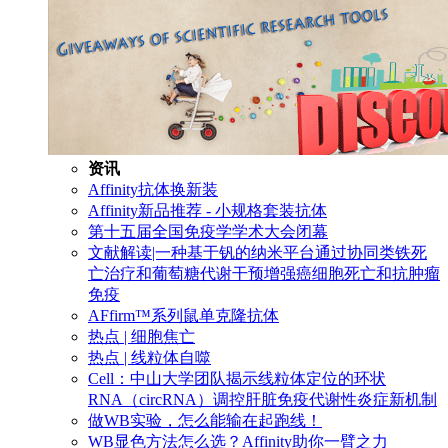
资讯
Affinity抗体换新装
Affinity新品推荐 - 小规格套装抗体
第十五届全国免疫学学术大会闭幕
文献解读|一种基于钒的纳米平台通过协同类铁死
亡治疗和葡萄糖代谢干预增强癌细胞死亡和抗肿瘤
免疫
AFfirm™系列鼠单克隆抗体
热点 | 细胞焦亡
热点 | 线粒体自噬
Cell：中山大学团队揭示线粒体定位的环状
RNA（circRNA）调控肝脏免疫代谢性炎症新机制
做WB实验，怎么能输在起跑线！
WB显色方法怎么选？Affinity助你一臂之力