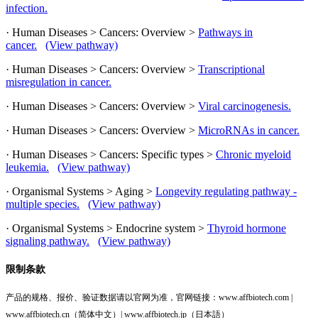
infection.
· Human Diseases > Cancers: Overview >
Pathways in
cancer.
(View pathway)
· Human Diseases > Cancers: Overview >
Transcriptional
misregulation in cancer.
· Human Diseases > Cancers: Overview >
Viral carcinogenesis.
· Human Diseases > Cancers: Overview >
MicroRNAs in cancer.
· Human Diseases > Cancers: Specific types >
Chronic myeloid
leukemia.
(View pathway)
· Organismal Systems > Aging >
Longevity regulating pathway -
multiple species.
(View pathway)
· Organismal Systems > Endocrine system >
Thyroid hormone
signaling pathway.
(View pathway)
限制条款
产品的规格、报价、验证数据请以官网为准，官网链接：www.affbiotech.com |
www.affbiotech.cn（简体中文）| www.affbiotech.jp（日本語）