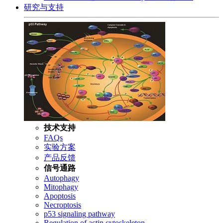
研究与支持
技术支持
FAQs
实验方案
产品反馈
信号通路
Autophagy
Mitophagy
Apoptosis
Necroptosis
p53 signaling pathway
Regulation of actin cytoskeleton