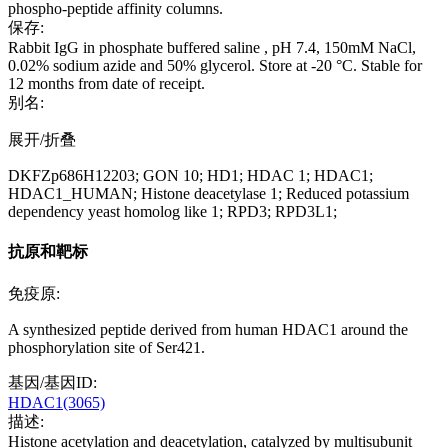
phospho-peptide affinity columns.
保存:
Rabbit IgG in phosphate buffered saline , pH 7.4, 150mM NaCl,
0.02% sodium azide and 50% glycerol. Store at -20 °C. Stable for
12 months from date of receipt.
别名:
展开/折叠
DKFZp686H12203; GON 10; HD1; HDAC 1; HDAC1;
HDAC1_HUMAN; Histone deacetylase 1; Reduced potassium
dependency yeast homolog like 1; RPD3; RPD3L1;
抗原和靶标
免疫原:
A synthesized peptide derived from human HDAC1 around the
phosphorylation site of Ser421.
基因/基因ID:
HDAC1(3065)
描述:
Histone acetylation and deacetylation, catalyzed by multisubunit