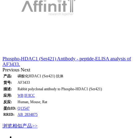
Phospho-HDAC1 (Ser421) Antibody - peptide-ELISA analysis of
AF3433.
Previous
Next
产品:
磷酸化HDAC1 (Ser421) 抗体
货号:
AF3433
描述:
Rabbit polyclonal antibody to Phospho-HDAC1 (Ser421)
应用:
WB
IF/ICC
反应:
Human, Mouse, Rat
蛋白ID:
Q13547
RRID:
AB_2834875
浏览相似产品>>