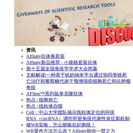
资讯
Affinity抗体换新装
Affinity新品推荐 - 小规格套装抗体
第十五届全国免疫学学术大会闭幕
文献解读|一种基于钒的纳米平台通过协同类铁死
亡治疗和葡萄糖代谢干预增强癌细胞死亡和抗肿瘤
免疫
AFfirm™系列鼠单克隆抗体
热点 | 细胞焦亡
热点 | 线粒体自噬
Cell：中山大学团队揭示线粒体定位的环状
RNA（circRNA）调控肝脏免疫代谢性炎症新机制
做WB实验，怎么能输在起跑线！
WB显色方法怎么选？Affinity助你一臂之力