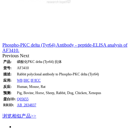
Phospho-PKC delta (Tyr64) Antibody - peptide-ELISA analysis of
AF3410.
Previous
Next
产品:
磷酸化PKC delta (Tyr64) 抗体
货号:
AF3410
描述:
Rabbit polyclonal antibody to Phospho-PKC delta (Tyr64)
应用:
WB
IHC
IF/ICC
反应:
Human, Mouse, Rat
预测:
Pig, Bovine, Horse, Sheep, Rabbit, Dog, Chicken, Xenopus
蛋白ID:
Q05655
RRID:
AB_2834837
浏览相似产品>>