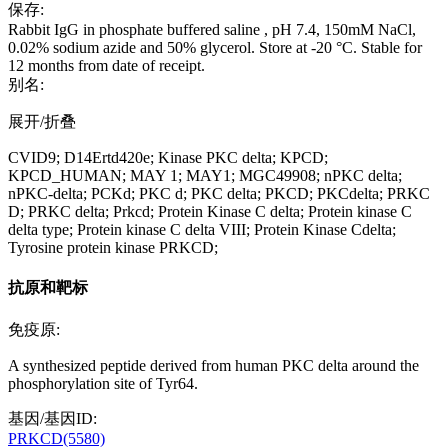
保存:
Rabbit IgG in phosphate buffered saline , pH 7.4, 150mM NaCl,
0.02% sodium azide and 50% glycerol. Store at -20 °C. Stable for
12 months from date of receipt.
别名:
展开/折叠
CVID9; D14Ertd420e; Kinase PKC delta; KPCD;
KPCD_HUMAN; MAY 1; MAY1; MGC49908; nPKC delta;
nPKC-delta; PCKd; PKC d; PKC delta; PKCD; PKCdelta; PRKC
D; PRKC delta; Prkcd; Protein Kinase C delta; Protein kinase C
delta type; Protein kinase C delta VIII; Protein Kinase Cdelta;
Tyrosine protein kinase PRKCD;
抗原和靶标
免疫原:
A synthesized peptide derived from human PKC delta around the
phosphorylation site of Tyr64.
基因/基因ID:
PRKCD(5580)