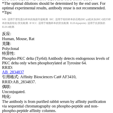
*The optimal dilutions should be determined by the end user. For
optimal experimental results, antibody reuse is not recommended.
*Tips:
WB: 适用于变性蛋白样本的免疫印迹检测. IHC: 适用于组织样本的石蜡(IHC-p)或冰冻(IHC-f)切片样
本的免疫组化/荧光检测. IF/ICC: 适用于细胞样本的荧光检测. ELISA(peptide): 适用于抗原肽的
ELISA检测.
反应:
Human, Mouse, Rat
克隆:
Polyclonal
特异性:
Phospho-PKC delta (Tyr64) Antibody detects endogenous levels of
PKC delta only when phosphorylated at Tyrosine 64.
RRID:
AB_2834837
引用格式: Affinity Biosciences Cat# AF3410,
RRID:AB_2834837.
偶联:
Unconjugated.
纯化:
The antibody is from purified rabbit serum by affinity purification
via sequential chromatography on phospho-peptide and non-
phospho-peptide affinity columns.