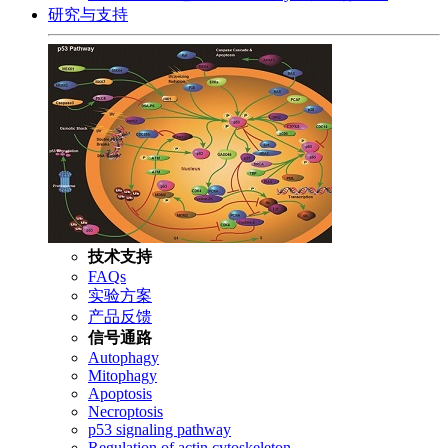
研究与支持
技术支持
FAQs
实验方案
产品反馈
信号通路
Autophagy
Mitophagy
Apoptosis
Necroptosis
p53 signaling pathway
Regulation of actin cytoskeleton