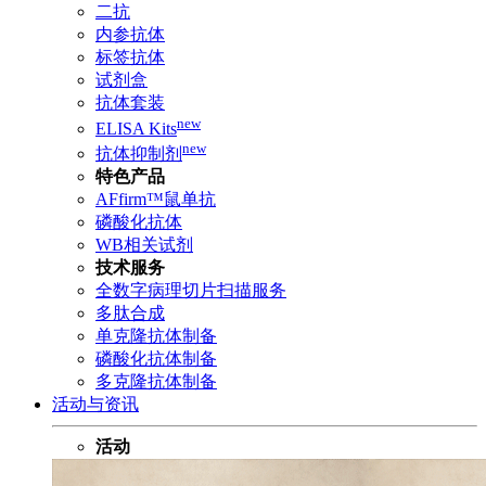
二抗
内参抗体
标签抗体
试剂盒
抗体套装
new
ELISA Kits
new
抗体抑制剂
特色产品
AFfirm™鼠单抗
磷酸化抗体
WB相关试剂
技术服务
全数字病理切片扫描服务
多肽合成
单克隆抗体制备
磷酸化抗体制备
多克隆抗体制备
活动与资讯
活动