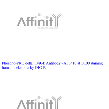
Phospho-PKC delta (Tyr64) Antibody - AF3410 at 1/100 staining
human melanoma by IHC-P.