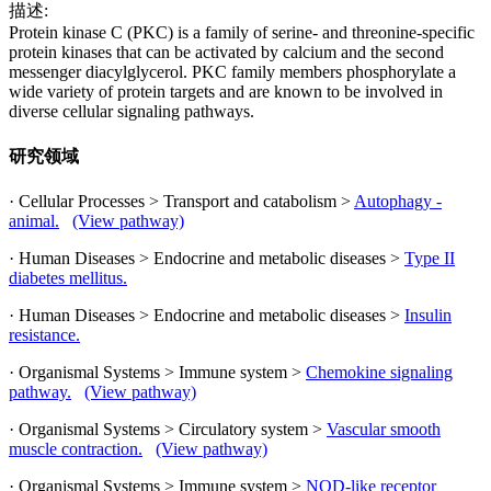
描述:
Protein kinase C (PKC) is a family of serine- and threonine-specific
protein kinases that can be activated by calcium and the second
messenger diacylglycerol. PKC family members phosphorylate a
wide variety of protein targets and are known to be involved in
diverse cellular signaling pathways.
研究领域
· Cellular Processes > Transport and catabolism >
Autophagy -
animal.
(View pathway)
· Human Diseases > Endocrine and metabolic diseases >
Type II
diabetes mellitus.
· Human Diseases > Endocrine and metabolic diseases >
Insulin
resistance.
· Organismal Systems > Immune system >
Chemokine signaling
pathway.
(View pathway)
· Organismal Systems > Circulatory system >
Vascular smooth
muscle contraction.
(View pathway)
· Organismal Systems > Immune system >
NOD-like receptor