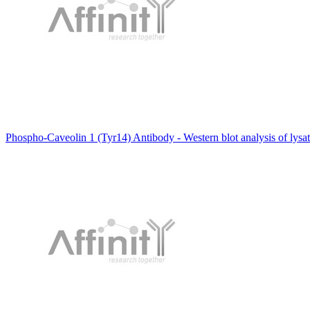
Phospho-Caveolin 1 (Tyr14) Antibody - Western blot analysis of ly