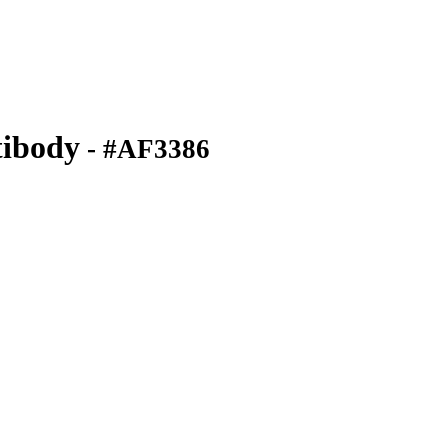
tibody
- #AF3386