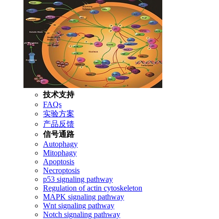
技术支持
FAQs
实验方案
产品反馈
信号通路
Autophagy
Mitophagy
Apoptosis
Necroptosis
p53 signaling pathway
Regulation of actin cytoskeleton
MAPK signaling pathway
Wnt signaling pathway
Notch signaling pathway