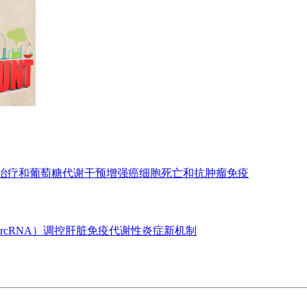
亡治疗和葡萄糖代谢干预增强癌细胞死亡和抗肿瘤免疫
ircRNA）调控肝脏免疫代谢性炎症新机制