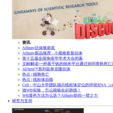
资讯
Affinity抗体换新装
Affinity新品推荐 - 小规格套装抗体
第十五届全国免疫学学术大会闭幕
文献解读|一种基于钒的纳米平台通过协同类铁死
AFfirm™系列鼠单克隆抗体
热点 | 细胞焦亡
热点 | 线粒体自噬
Cell：中山大学团队揭示线粒体定位的环状RNA（c
做WB实验，怎么能输在起跑线！
WB显色方法怎么选？Affinity助你一臂之力
研究与支持