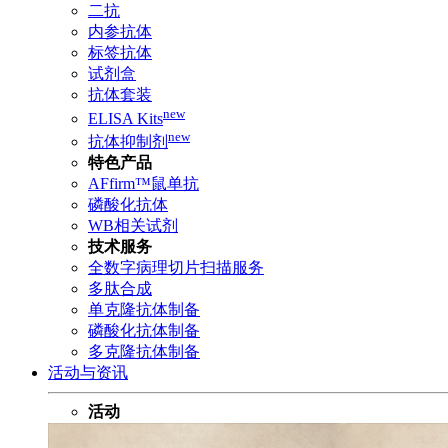
二抗
内参抗体
标签抗体
试剂盒
抗体套装
new
ELISA Kits
new
抗体抑制剂
特色产品
AFfirm™鼠单抗
磷酸化抗体
WB相关试剂
技术服务
全数字病理切片扫描服务
多肽合成
单克隆抗体制备
磷酸化抗体制备
多克隆抗体制备
活动与资讯
活动