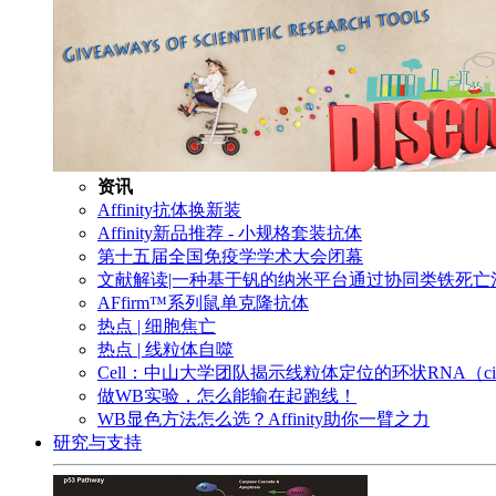
资讯
Affinity抗体换新装
Affinity新品推荐 - 小规格套装抗体
第十五届全国免疫学学术大会闭幕
文献解读|一种基于钒的纳米平台通过协同类铁死
AFfirm™系列鼠单克隆抗体
热点 | 细胞焦亡
热点 | 线粒体自噬
Cell：中山大学团队揭示线粒体定位的环状RNA（c
做WB实验，怎么能输在起跑线！
WB显色方法怎么选？Affinity助你一臂之力
研究与支持