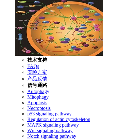
技术支持
FAQs
实验方案
产品反馈
信号通路
Autophagy
Mitophagy
Apoptosis
Necroptosis
p53 signaling pathway
Regulation of actin cytoskeleton
MAPK signaling pathway
Wnt signaling pathway
Notch signaling pathway