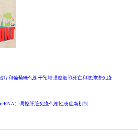
亡治疗和葡萄糖代谢干预增强癌细胞死亡和抗肿瘤免疫
ircRNA）调控肝脏免疫代谢性炎症新机制