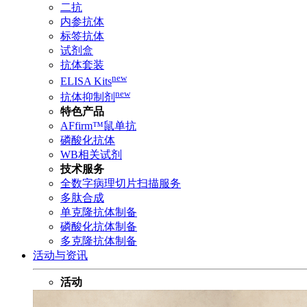
二抗
内参抗体
标签抗体
试剂盒
抗体套装
new
ELISA Kits
new
抗体抑制剂
特色产品
AFfirm™鼠单抗
磷酸化抗体
WB相关试剂
技术服务
全数字病理切片扫描服务
多肽合成
单克隆抗体制备
磷酸化抗体制备
多克隆抗体制备
活动与资讯
活动