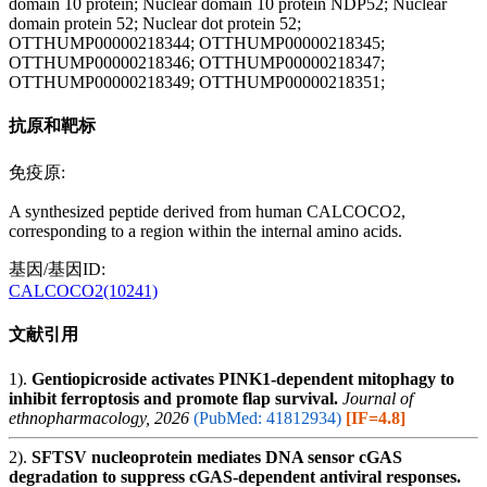
domain 10 protein; Nuclear domain 10 protein NDP52; Nuclear
domain protein 52; Nuclear dot protein 52;
OTTHUMP00000218344; OTTHUMP00000218345;
OTTHUMP00000218346; OTTHUMP00000218347;
OTTHUMP00000218349; OTTHUMP00000218351;
抗原和靶标
免疫原:
A synthesized peptide derived from human CALCOCO2,
corresponding to a region within the internal amino acids.
基因/基因ID:
CALCOCO2(10241)
文献引用
1).
Gentiopicroside activates PINK1-dependent mitophagy to
inhibit ferroptosis and promote flap survival.
Journal of
ethnopharmacology, 2026
(PubMed: 41812934)
[IF=4.8]
2).
SFTSV nucleoprotein mediates DNA sensor cGAS
degradation to suppress cGAS-dependent antiviral responses.