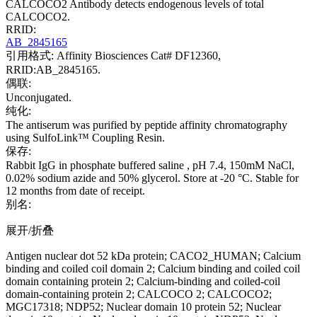
CALCOCO2 Antibody detects endogenous levels of total
CALCOCO2.
RRID:
AB_2845165
引用格式: Affinity Biosciences Cat# DF12360,
RRID:AB_2845165.
偶联:
Unconjugated.
纯化:
The antiserum was purified by peptide affinity chromatography
using SulfoLink™ Coupling Resin.
保存:
Rabbit IgG in phosphate buffered saline , pH 7.4, 150mM NaCl,
0.02% sodium azide and 50% glycerol. Store at -20 °C. Stable for
12 months from date of receipt.
别名:
展开/折叠
Antigen nuclear dot 52 kDa protein; CACO2_HUMAN; Calcium
binding and coiled coil domain 2; Calcium binding and coiled coil
domain containing protein 2; Calcium-binding and coiled-coil
domain-containing protein 2; CALCOCO 2; CALCOCO2;
MGC17318; NDP52; Nuclear domain 10 protein 52; Nuclear