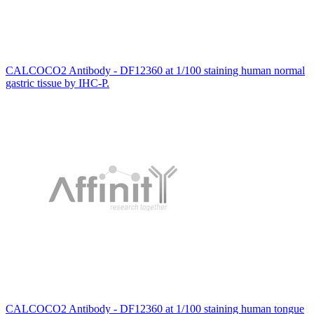
CALCOCO2 Antibody - DF12360 at 1/100 staining human normal
gastric tissue by IHC-P.
CALCOCO2 Antibody - DF12360 at 1/100 staining human tongue