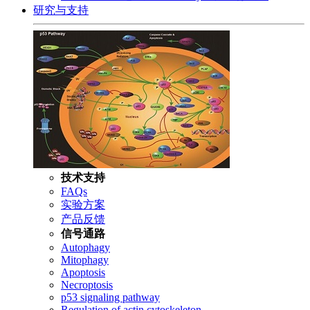
研究与支持
技术支持
FAQs
实验方案
产品反馈
信号通路
Autophagy
Mitophagy
Apoptosis
Necroptosis
p53 signaling pathway
Regulation of actin cytoskeleton