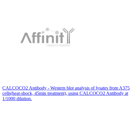
CALCOCO2 Antibody - Western blot analysis of lysates from A375
cells(heat-shock, 45min treatment), using CALCOCO2 Antibody at
1/1000 dilution.