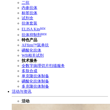
二抗
内参抗体
标签抗体
试剂盒
抗体套装
new
ELISA Kits
new
抗体抑制剂
特色产品
AFfirm™鼠单抗
磷酸化抗体
WB相关试剂
技术服务
全数字病理切片扫描服务
多肽合成
单克隆抗体制备
磷酸化抗体制备
多克隆抗体制备
活动与资讯
活动