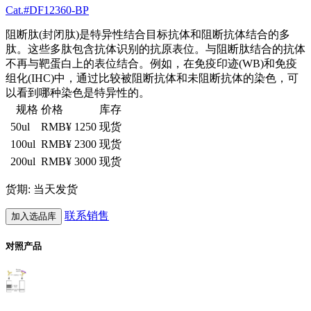
Cat.#DF12360-BP
阻断肽(封闭肽)是特异性结合目标抗体和阻断抗体结合的多
肽。这些多肽包含抗体识别的抗原表位。与阻断肽结合的抗体
不再与靶蛋白上的表位结合。例如，在免疫印迹(WB)和免疫
组化(IHC)中，通过比较被阻断抗体和未阻断抗体的染色，可
以看到哪种染色是特异性的。
规格
价格
库存
50ul
RMB¥ 1250
现货
100ul
RMB¥ 2300
现货
200ul
RMB¥ 3000
现货
货期: 当天发货
联系销售
加入选品库
对照产品