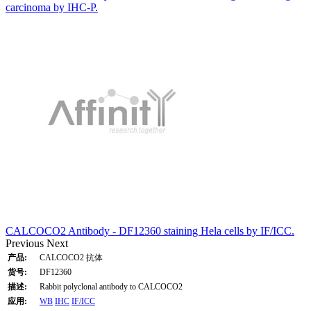
carcinoma by IHC-P.
CALCOCO2 Antibody - DF12360 staining Hela cells by IF/ICC.
Previous
Next
产品:
CALCOCO2 抗体
货号:
DF12360
描述:
Rabbit polyclonal antibody to CALCOCO2
应用:
WB
IHC
IF/ICC