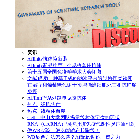
资讯
Affinity抗体换新装
Affinity新品推荐 - 小规格套装抗体
第十五届全国免疫学学术大会闭幕
文献解读|一种基于钒的纳米平台通过协同类铁死
亡治疗和葡萄糖代谢干预增强癌细胞死亡和抗肿瘤
免疫
AFfirm™系列鼠单克隆抗体
热点 | 细胞焦亡
热点 | 线粒体自噬
Cell：中山大学团队揭示线粒体定位的环状
RNA（circRNA）调控肝脏免疫代谢性炎症新机制
做WB实验，怎么能输在起跑线！
WB显色方法怎么选？Affinity助你一臂之力