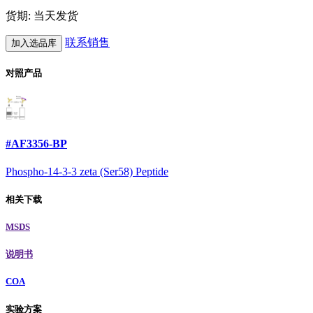
货期: 当天发货
联系销售
加入选品库
对照产品
#AF3356-BP
Phospho-14-3-3 zeta (Ser58) Peptide
相关下载
MSDS
说明书
COA
实验方案