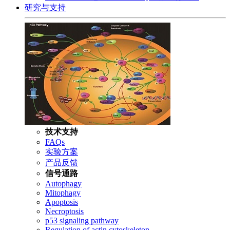
研究与支持
技术支持
FAQs
实验方案
产品反馈
信号通路
Autophagy
Mitophagy
Apoptosis
Necroptosis
p53 signaling pathway
Regulation of actin cytoskeleton