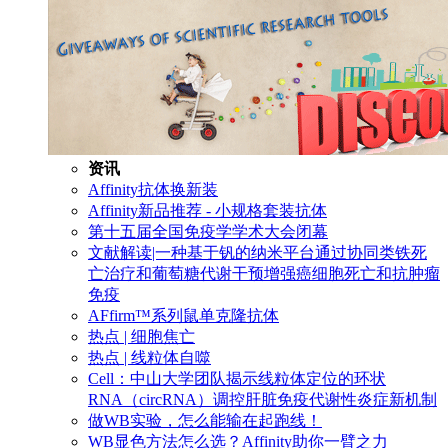
资讯
Affinity抗体换新装
Affinity新品推荐 - 小规格套装抗体
第十五届全国免疫学学术大会闭幕
文献解读|一种基于钒的纳米平台通过协同类铁死
亡治疗和葡萄糖代谢干预增强癌细胞死亡和抗肿瘤
免疫
AFfirm™系列鼠单克隆抗体
热点 | 细胞焦亡
热点 | 线粒体自噬
Cell：中山大学团队揭示线粒体定位的环状
RNA（circRNA）调控肝脏免疫代谢性炎症新机制
做WB实验，怎么能输在起跑线！
WB显色方法怎么选？Affinity助你一臂之力