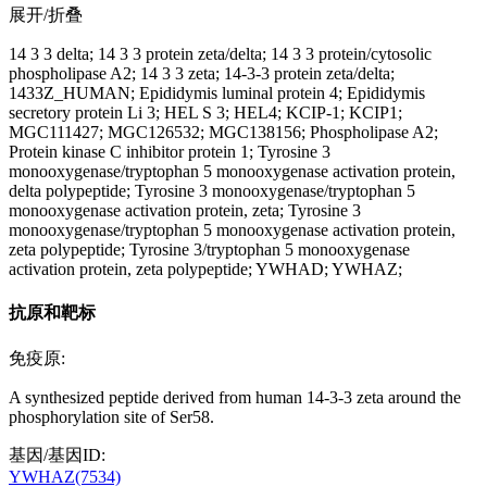
展开/折叠
14 3 3 delta; 14 3 3 protein zeta/delta; 14 3 3 protein/cytosolic
phospholipase A2; 14 3 3 zeta; 14-3-3 protein zeta/delta;
1433Z_HUMAN; Epididymis luminal protein 4; Epididymis
secretory protein Li 3; HEL S 3; HEL4; KCIP-1; KCIP1;
MGC111427; MGC126532; MGC138156; Phospholipase A2;
Protein kinase C inhibitor protein 1; Tyrosine 3
monooxygenase/tryptophan 5 monooxygenase activation protein,
delta polypeptide; Tyrosine 3 monooxygenase/tryptophan 5
monooxygenase activation protein, zeta; Tyrosine 3
monooxygenase/tryptophan 5 monooxygenase activation protein,
zeta polypeptide; Tyrosine 3/tryptophan 5 monooxygenase
activation protein, zeta polypeptide; YWHAD; YWHAZ;
抗原和靶标
免疫原:
A synthesized peptide derived from human 14-3-3 zeta around the
phosphorylation site of Ser58.
基因/基因ID:
YWHAZ(7534)