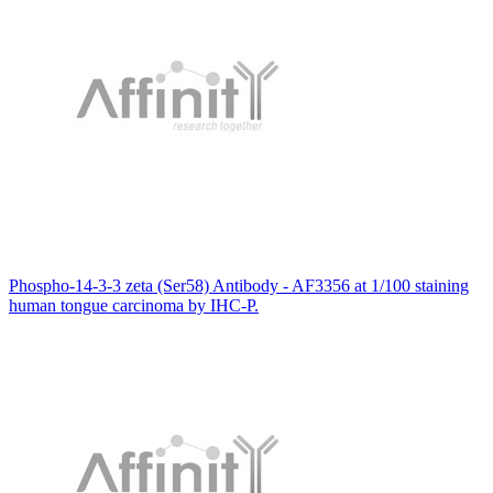
Phospho-14-3-3 zeta (Ser58) Antibody - AF3356 at 1/100 staining
human tongue carcinoma by IHC-P.