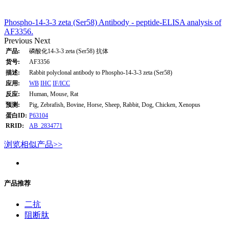
Phospho-14-3-3 zeta (Ser58) Antibody - peptide-ELISA analysis of
AF3356.
Previous
Next
产品:
磷酸化14-3-3 zeta (Ser58) 抗体
货号:
AF3356
描述:
Rabbit polyclonal antibody to Phospho-14-3-3 zeta (Ser58)
应用:
WB
IHC
IF/ICC
反应:
Human, Mouse, Rat
预测:
Pig, Zebrafish, Bovine, Horse, Sheep, Rabbit, Dog, Chicken, Xenopus
蛋白ID:
P63104
RRID:
AB_2834771
浏览相似产品>>
产品推荐
二抗
阻断肽