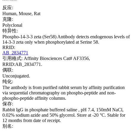
反应:
Human, Mouse, Rat
克隆:
Polyclonal
特异性:
Phospho-14-3-3 zeta (Ser58) Antibody detects endogenous levels of
14-3-3 zeta only when phosphorylated at Serine 58.
RRID:
AB_2834771
引用格式: Affinity Biosciences Cat# AF3356,
RRID:AB_2834771.
偶联:
Unconjugated.
纯化:
The antibody is from purified rabbit serum by affinity purification
via sequential chromatography on phospho-peptide and non-
phospho-peptide affinity columns.
保存:
Rabbit IgG in phosphate buffered saline , pH 7.4, 150mM NaCl,
0.02% sodium azide and 50% glycerol. Store at -20 °C. Stable for
12 months from date of receipt.
别名: