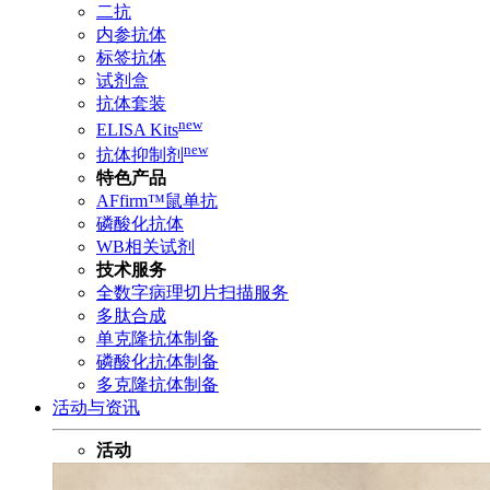
二抗
内参抗体
标签抗体
试剂盒
抗体套装
new
ELISA Kits
new
抗体抑制剂
特色产品
AFfirm™鼠单抗
磷酸化抗体
WB相关试剂
技术服务
全数字病理切片扫描服务
多肽合成
单克隆抗体制备
磷酸化抗体制备
多克隆抗体制备
活动与资讯
活动