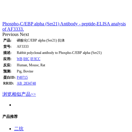
Phospho-C/EBP alpha (Ser21) Antibody - peptide-ELISA analysis
of AF3333.
Previous
Next
产品:
磷酸化C/EBP alpha (Ser21) 抗体
货号:
AF3333
描述:
Rabbit polyclonal antibody to Phospho-C/EBP alpha (Ser21)
应用:
WB
IHC
IF/ICC
反应:
Human, Mouse, Rat
预测:
Pig, Bovine
蛋白ID:
P49715
RRID:
AB_2834748
浏览相似产品>>
产品推荐
二抗