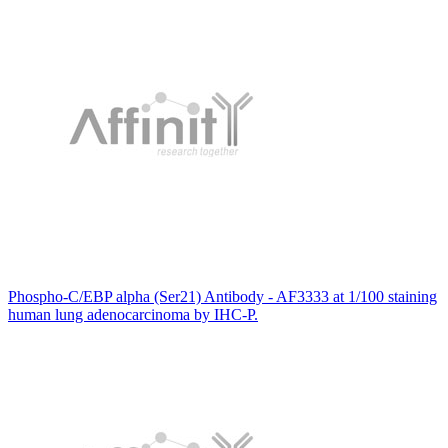
Phospho-C/EBP alpha (Ser21) Antibody - AF3333 at 1/100 staining
human lung adenocarcinoma by IHC-P.