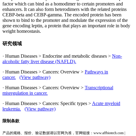
factor which can bind as a homodimer to certain promoters and
enhancers. It can also form heterodimers with the related proteins
CEBP-beta and CEBP-gamma. The encoded protein has been
shown to bind to the promoter and modulate the expression of the
gene encoding leptin, a protein that plays an important role in body
weight homeostasis.
研究领域
· Human Diseases > Endocrine and metabolic diseases >
Non-
alcoholic fatty liver disease (NAFLD).
· Human Diseases > Cancers: Overview >
Pathways in
cancer.
(View pathway)
· Human Diseases > Cancers: Overview >
Transcriptional
misregulation in cancer.
· Human Diseases > Cancers: Specific types >
Acute myeloid
leukemia.
(View pathway)
限制条款
产品的规格、报价、验证数据请以官网为准，官网链接：www.affbiotech.com |