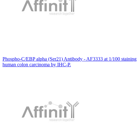
Phospho-C/EBP alpha (Ser21) Antibody - AF3333 at 1/100 staining
human colon carcinoma by IHC-P.