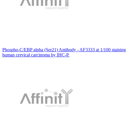
Phospho-C/EBP alpha (Ser21) Antibody - AF3333 at 1/100 staining
human cervical carcinoma by IHC-P.