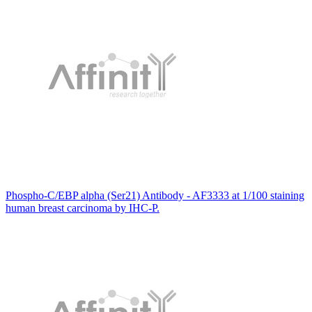
Phospho-C/EBP alpha (Ser21) Antibody - AF3333 at 1/100 staining
human breast carcinoma by IHC-P.