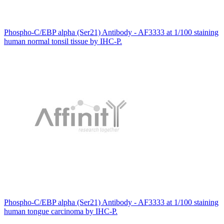
Phospho-C/EBP alpha (Ser21) Antibody - AF3333 at 1/100 staining
human normal tonsil tissue by IHC-P.
Phospho-C/EBP alpha (Ser21) Antibody - AF3333 at 1/100 staining
human tongue carcinoma by IHC-P.