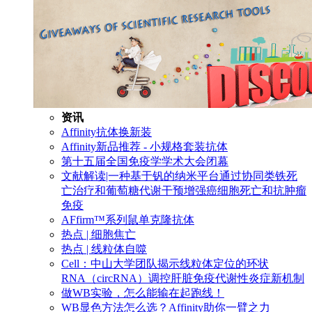
资讯
Affinity抗体换新装
Affinity新品推荐 - 小规格套装抗体
第十五届全国免疫学学术大会闭幕
文献解读|一种基于钒的纳米平台通过协同类铁死
亡治疗和葡萄糖代谢干预增强癌细胞死亡和抗肿瘤
免疫
AFfirm™系列鼠单克隆抗体
热点 | 细胞焦亡
热点 | 线粒体自噬
Cell：中山大学团队揭示线粒体定位的环状
RNA（circRNA）调控肝脏免疫代谢性炎症新机制
做WB实验，怎么能输在起跑线！
WB显色方法怎么选？Affinity助你一臂之力