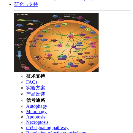
研究与支持
技术支持
FAQs
实验方案
产品反馈
信号通路
Autophagy
Mitophagy
Apoptosis
Necroptosis
p53 signaling pathway
Regulation of actin cytoskeleton