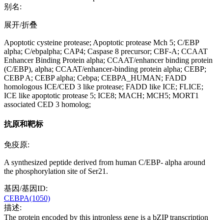
别名:
展开/折叠
Apoptotic cysteine protease; Apoptotic protease Mch 5; C/EBP
alpha; C/ebpalpha; CAP4; Caspase 8 precursor; CBF-A; CCAAT
Enhancer Binding Protein alpha; CCAAT/enhancer binding protein
(C/EBP), alpha; CCAAT/enhancer-binding protein alpha; CEBP;
CEBP A; CEBP alpha; Cebpa; CEBPA_HUMAN; FADD
homologous ICE/CED 3 like protease; FADD like ICE; FLICE;
ICE like apoptotic protease 5; ICE8; MACH; MCH5; MORT1
associated CED 3 homolog;
抗原和靶标
免疫原:
A synthesized peptide derived from human C/EBP- alpha around
the phosphorylation site of Ser21.
基因/基因ID:
CEBPA(1050)
描述:
The protein encoded by this intronless gene is a bZIP transcription