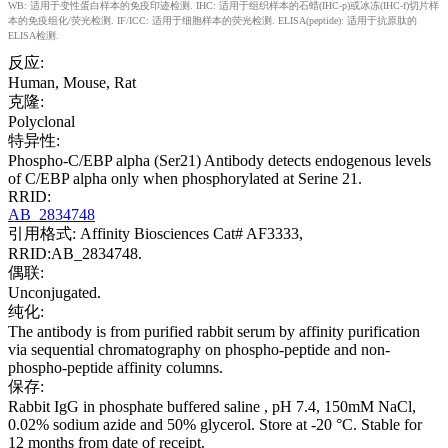
WB: 适用于变性蛋白样本的免疫印迹检测. IHC: 适用于组织样本的石蜡(IHC-p)或冰冻(IHC-f)切片样
本的免疫组化/荧光检测. IF/ICC: 适用于细胞样本的荧光检测. ELISA(peptide): 适用于抗原肽的
ELISA检测.
反应:
Human, Mouse, Rat
克隆:
Polyclonal
特异性:
Phospho-C/EBP alpha (Ser21) Antibody detects endogenous levels
of C/EBP alpha only when phosphorylated at Serine 21.
RRID:
AB_2834748
引用格式: Affinity Biosciences Cat# AF3333,
RRID:AB_2834748.
偶联:
Unconjugated.
纯化:
The antibody is from purified rabbit serum by affinity purification
via sequential chromatography on phospho-peptide and non-
phospho-peptide affinity columns.
保存:
Rabbit IgG in phosphate buffered saline , pH 7.4, 150mM NaCl,
0.02% sodium azide and 50% glycerol. Store at -20 °C. Stable for
12 months from date of receipt.