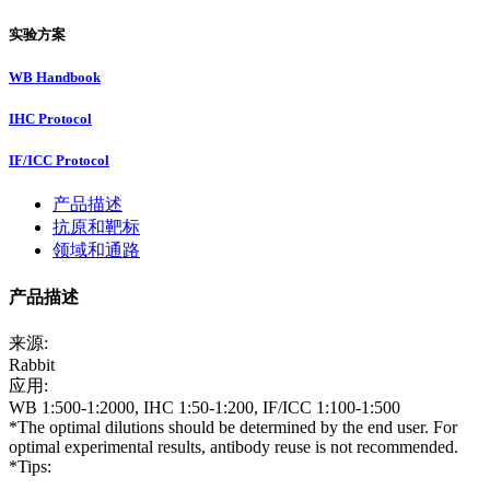
实验方案
WB Handbook
IHC Protocol
IF/ICC Protocol
产品描述
抗原和靶标
领域和通路
产品描述
来源:
Rabbit
应用:
WB 1:500-1:2000, IHC 1:50-1:200, IF/ICC 1:100-1:500
*The optimal dilutions should be determined by the end user. For
optimal experimental results, antibody reuse is not recommended.
*Tips: