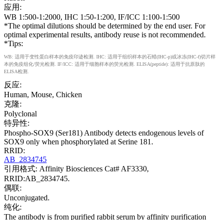
应用:
WB 1:500-1:2000, IHC 1:50-1:200, IF/ICC 1:100-1:500
*The optimal dilutions should be determined by the end user. For
optimal experimental results, antibody reuse is not recommended.
*Tips:
WB: 适用于变性蛋白样本的免疫印迹检测. IHC: 适用于组织样本的石蜡(IHC-p)或冰冻(IHC-f)切片样
本的免疫组化/荧光检测. IF/ICC: 适用于细胞样本的荧光检测. ELISA(peptide): 适用于抗原肽的
ELISA检测.
反应:
Human, Mouse, Chicken
克隆:
Polyclonal
特异性:
Phospho-SOX9 (Ser181) Antibody detects endogenous levels of
SOX9 only when phosphorylated at Serine 181.
RRID:
AB_2834745
引用格式: Affinity Biosciences Cat# AF3330,
RRID:AB_2834745.
偶联:
Unconjugated.
纯化:
The antibody is from purified rabbit serum by affinity purification