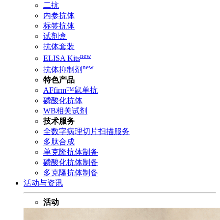
二抗
内参抗体
标签抗体
试剂盒
抗体套装
new
ELISA Kits
new
抗体抑制剂
特色产品
AFfirm™鼠单抗
磷酸化抗体
WB相关试剂
技术服务
全数字病理切片扫描服务
多肽合成
单克隆抗体制备
磷酸化抗体制备
多克隆抗体制备
活动与资讯
活动