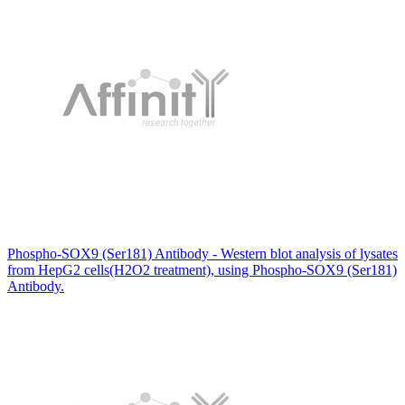
Phospho-SOX9 (Ser181) Antibody - Western blot analysis of lysates
from HepG2 cells(H2O2 treatment), using Phospho-SOX9 (Ser181)
Antibody.