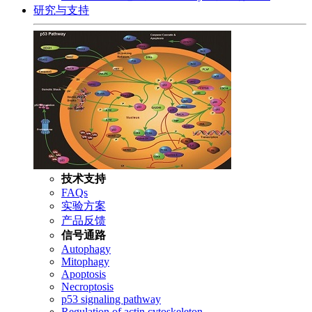
研究与支持
技术支持
FAQs
实验方案
产品反馈
信号通路
Autophagy
Mitophagy
Apoptosis
Necroptosis
p53 signaling pathway
Regulation of actin cytoskeleton