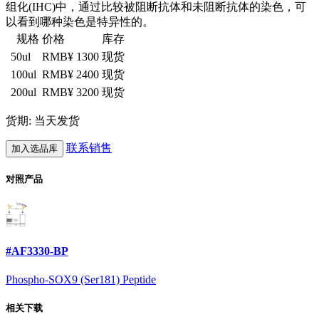
组化(IHC)中，通过比较被阻断抗体和未阻断抗体的染色，可
以看到哪种染色是特异性的。
规格
价格
库存
50ul
RMB¥ 1300
现货
100ul
RMB¥ 2400
现货
200ul
RMB¥ 3200
现货
货期: 当天发货
联系销售
加入选品库
对照产品
#AF3330-BP
Phospho-SOX9 (Ser181) Peptide
相关下载