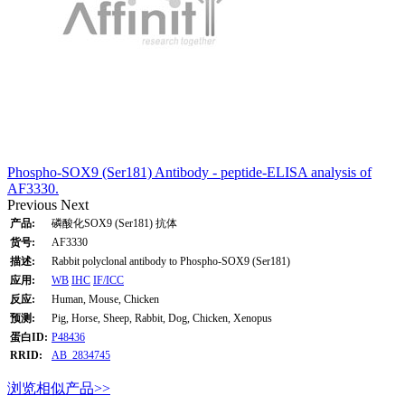
Phospho-SOX9 (Ser181) Antibody - peptide-ELISA analysis of
AF3330.
Previous
Next
产品:
磷酸化SOX9 (Ser181) 抗体
货号:
AF3330
描述:
Rabbit polyclonal antibody to Phospho-SOX9 (Ser181)
应用:
WB
IHC
IF/ICC
反应:
Human, Mouse, Chicken
预测:
Pig, Horse, Sheep, Rabbit, Dog, Chicken, Xenopus
蛋白ID:
P48436
RRID:
AB_2834745
浏览相似产品>>