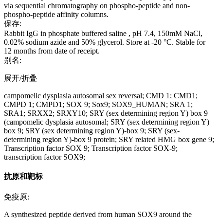
via sequential chromatography on phospho-peptide and non-
phospho-peptide affinity columns.
保存:
Rabbit IgG in phosphate buffered saline , pH 7.4, 150mM NaCl,
0.02% sodium azide and 50% glycerol. Store at -20 °C. Stable for
12 months from date of receipt.
别名:
展开/折叠
campomelic dysplasia autosomal sex reversal; CMD 1; CMD1;
CMPD 1; CMPD1; SOX 9; Sox9; SOX9_HUMAN; SRA 1;
SRA1; SRXX2; SRXY10; SRY (sex determining region Y) box 9
(campomelic dysplasia autosomal; SRY (sex determining region Y)
box 9; SRY (sex determining region Y)-box 9; SRY (sex-
determining region Y)-box 9 protein; SRY related HMG box gene 9;
Transcription factor SOX 9; Transcription factor SOX-9;
transcription factor SOX9;
抗原和靶标
免疫原:
A synthesized peptide derived from human SOX9 around the