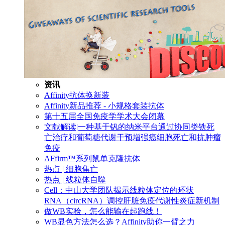
资讯
Affinity抗体换新装
Affinity新品推荐 - 小规格套装抗体
第十五届全国免疫学学术大会闭幕
文献解读|一种基于钒的纳米平台通过协同类铁死
亡治疗和葡萄糖代谢干预增强癌细胞死亡和抗肿瘤
免疫
AFfirm™系列鼠单克隆抗体
热点 | 细胞焦亡
热点 | 线粒体自噬
Cell：中山大学团队揭示线粒体定位的环状
RNA（circRNA）调控肝脏免疫代谢性炎症新机制
做WB实验，怎么能输在起跑线！
WB显色方法怎么选？Affinity助你一臂之力