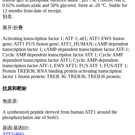
0.02% sodium azide and 50% glycerol. Store at -20 °C. Stable for
12 months from date of receipt.
别名:
展开/折叠
Activating transcription factor 1; ATF 1; atf1; ATF1 EWS fusion
gene; ATF1 FUS fusion gene; ATF1_HUMAN; cAMP dependent
transcription factor 1; cAMP-dependent transcription factor ATF-1;
Cyclic AMP dependent transcription factor ATF 1; Cyclic AMP
dependent transcription factor ATF1; Cyclic AMP-dependent
transcription factor ATF-1; EWS AFT1; FUS ATF 1; FUS/ATF 1;
Protein TREB36; RNA binding protein activating transcription
factor 1 fusion protein; TREB 36; TREB36; TREB36 protein;
抗原和靶标
免疫原:
A synthesized peptide derived from human ATF1 around the
phosphorylation site of Ser63.
基因/基因ID:
ATF1(466)