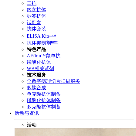
二抗
内参抗体
标签抗体
试剂盒
抗体套装
new
ELISA Kits
new
抗体抑制剂
特色产品
AFfirm™鼠单抗
磷酸化抗体
WB相关试剂
技术服务
全数字病理切片扫描服务
多肽合成
单克隆抗体制备
磷酸化抗体制备
多克隆抗体制备
活动与资讯
活动