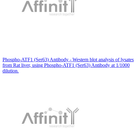
Phospho-ATF1 (Ser63) Antibody - Western blot analysis of lysates
from Rat liver, using Phospho-ATF1 (Ser63) Antibody at 1/1000
dilution.