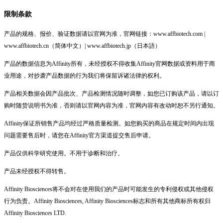
限制条款
产品的规格、报价、验证数据请以官网为准，官网链接：www.affbiotech.com |
www.affbiotech.cn（简体中文）| www.affbiotech.jp（日本語）
产品的数据信息为Affinity所有，未经授权不得收集Affinity官网数据或资料用于商
业用途，对抄袭产品数据的行为我们将保留诉诸法律的权利。
产品相关数据会因产品批次、产品检测情况随时调整，如您已订购该产品，请以订
购时随货说明书为准，否则请以官网内容为准，官网内容有改动时恕不另行通知。
Affinity保证所销售产品均经过严格质量检测。如您购买的商品在规定时间内出现
问题需要售后时，请您在Affinity官方渠道提交售后申请。
产品仅供科学研究使用。不用于诊断和治疗。
产品未经授权不得转售。
Affinity Biosciences将不会对在使用我们的产品时可能发生的专利侵权或其他侵权
行为负责。Affinity Biosciences, Affinity Biosciences标志和所有其他商标所有权归
Affinity Biosciences LTD.