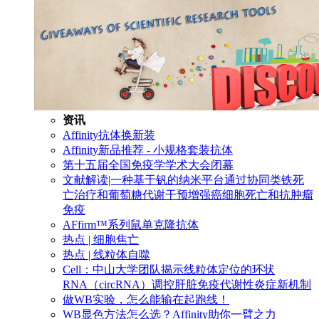
资讯
Affinity抗体换新装
Affinity新品推荐 - 小规格套装抗体
第十五届全国免疫学学术大会闭幕
文献解读|一种基于钒的纳米平台通过协同类铁死
亡治疗和葡萄糖代谢干预增强癌细胞死亡和抗肿瘤
免疫
AFfirm™系列鼠单克隆抗体
热点 | 细胞焦亡
热点 | 线粒体自噬
Cell：中山大学团队揭示线粒体定位的环状
RNA（circRNA）调控肝脏免疫代谢性炎症新机制
做WB实验，怎么能输在起跑线！
WB显色方法怎么选？Affinity助你一臂之力