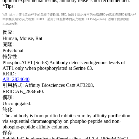
optimal experimental results, antibody reuse is not recommended.
*Tips:
WB: 适用于变性蛋白样本的免疫印迹检测. IHC: 适用于组织样本的石蜡(IHC-p)或冰冻(IHC-f)切片样
本的免疫组化/荧光检测. IF/ICC: 适用于细胞样本的荧光检测. ELISA(peptide): 适用于抗原肽的
ELISA检测.
反应:
Human, Mouse, Rat
克隆:
Polyclonal
特异性:
Phospho-ATF1 (Ser63) Antibody detects endogenous levels of
ATF1 only when phosphorylated at Serine 63.
RRID:
AB_2834640
引用格式: Affinity Biosciences Cat# AF3208,
RRID:AB_2834640.
偶联:
Unconjugated.
纯化:
The antibody is from purified rabbit serum by affinity purification
via sequential chromatography on phospho-peptide and non-
phospho-peptide affinity columns.
保存:
Rabbit IgG in phosphate buffered saline , pH 7.4, 150mM NaCl,