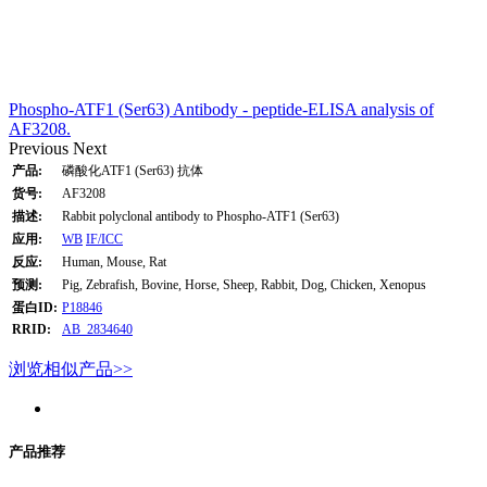
Phospho-ATF1 (Ser63) Antibody - peptide-ELISA analysis of
AF3208.
Previous
Next
产品:
磷酸化ATF1 (Ser63) 抗体
货号:
AF3208
描述:
Rabbit polyclonal antibody to Phospho-ATF1 (Ser63)
应用:
WB
IF/ICC
反应:
Human, Mouse, Rat
预测:
Pig, Zebrafish, Bovine, Horse, Sheep, Rabbit, Dog, Chicken, Xenopus
蛋白ID:
P18846
RRID:
AB_2834640
浏览相似产品>>
产品推荐