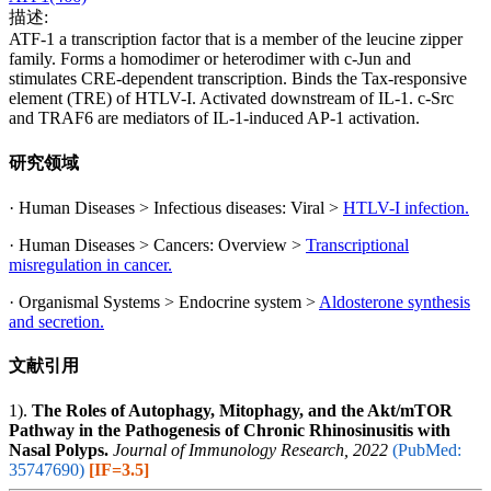
描述:
ATF-1 a transcription factor that is a member of the leucine zipper
family. Forms a homodimer or heterodimer with c-Jun and
stimulates CRE-dependent transcription. Binds the Tax-responsive
element (TRE) of HTLV-I. Activated downstream of IL-1. c-Src
and TRAF6 are mediators of IL-1-induced AP-1 activation.
研究领域
· Human Diseases > Infectious diseases: Viral >
HTLV-I infection.
· Human Diseases > Cancers: Overview >
Transcriptional
misregulation in cancer.
· Organismal Systems > Endocrine system >
Aldosterone synthesis
and secretion.
文献引用
1).
The Roles of Autophagy, Mitophagy, and the Akt/mTOR
Pathway in the Pathogenesis of Chronic Rhinosinusitis with
Nasal Polyps.
Journal of Immunology Research, 2022
(PubMed:
35747690)
[IF=3.5]