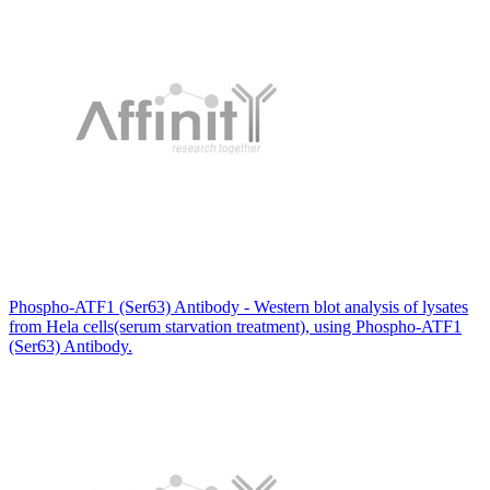
Phospho-ATF1 (Ser63) Antibody - Western blot analysis of lysates
from Hela cells(serum starvation treatment), using Phospho-ATF1
(Ser63) Antibody.