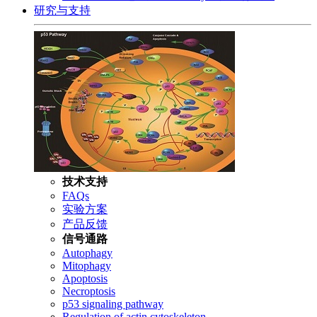
研究与支持
技术支持
FAQs
实验方案
产品反馈
信号通路
Autophagy
Mitophagy
Apoptosis
Necroptosis
p53 signaling pathway
Regulation of actin cytoskeleton