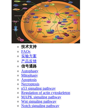
技术支持
FAQs
实验方案
产品反馈
信号通路
Autophagy
Mitophagy
Apoptosis
Necroptosis
p53 signaling pathway
Regulation of actin cytoskeleton
MAPK signaling pathway
Wnt signaling pathway
Notch signaling pathway