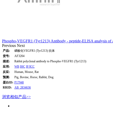
Phospho-VEGFR1 (Tyr1213) Antibody - peptide-ELISA analysis of
Previous
Next
产品:
磷酸化VEGFR1 (Tyr1213) 抗体
货号:
AF3204
描述:
Rabbit polyclonal antibody to Phospho-VEGFR1 (Tyr1213)
应用:
WB
IHC
IF/ICC
反应:
Human, Mouse, Rat
预测:
Pig, Bovine, Horse, Rabbit, Dog
蛋白ID:
P17948
RRID:
AB_2834636
浏览相似产品>>