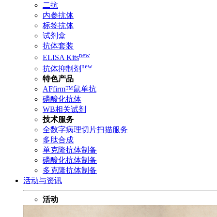
二抗
内参抗体
标签抗体
试剂盒
抗体套装
new
ELISA Kits
new
抗体抑制剂
特色产品
AFfirm™鼠单抗
磷酸化抗体
WB相关试剂
技术服务
全数字病理切片扫描服务
多肽合成
单克隆抗体制备
磷酸化抗体制备
多克隆抗体制备
活动与资讯
活动