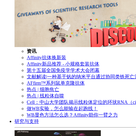
资讯
Affinity抗体换新装
Affinity新品推荐 - 小规格套装抗体
第十五届全国免疫学学术大会闭幕
文献解读|一种基于钒的纳米平台通过协同类铁死
AFfirm™系列鼠单克隆抗体
热点 | 细胞焦亡
热点 | 线粒体自噬
Cell：中山大学团队揭示线粒体定位的环状RNA（c
做WB实验，怎么能输在起跑线！
WB显色方法怎么选？Affinity助你一臂之力
研究与支持