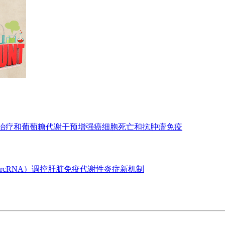
亡治疗和葡萄糖代谢干预增强癌细胞死亡和抗肿瘤免疫
ircRNA）调控肝脏免疫代谢性炎症新机制