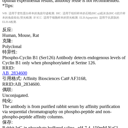
optimal experimental results, antibody reuse is not recommended.
*Tips:
WB: 适用于变性蛋白样本的免疫印迹检测. IHC: 适用于组织样本的石蜡(IHC-p)或冰冻(IHC-f)切片样
本的免疫组化/荧光检测. IF/ICC: 适用于细胞样本的荧光检测. ELISA(peptide): 适用于抗原肽的
ELISA检测.
反应:
Human, Mouse, Rat
克隆:
Polyclonal
特异性:
Phospho-Cyclin B1 (Ser126) Antibody detects endogenous levels of
Cyclin B1 only when phosphorylated at Serine 126.
RRID:
AB_2834600
引用格式: Affinity Biosciences Cat# AF3168,
RRID:AB_2834600.
偶联:
Unconjugated.
纯化:
The antibody is from purified rabbit serum by affinity purification
via sequential chromatography on phospho-peptide and non-
phospho-peptide affinity columns.
保存:
Rabbit IgG in phosphate buffered saline , pH 7.4, 150mM NaCl,