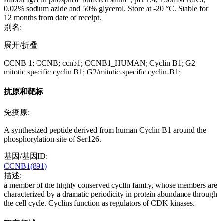
0.02% sodium azide and 50% glycerol. Store at -20 °C. Stable for
12 months from date of receipt.
别名:
展开/折叠
CCNB 1; CCNB; ccnb1; CCNB1_HUMAN; Cyclin B1; G2
mitotic specific cyclin B1; G2/mitotic-specific cyclin-B1;
抗原和靶标
免疫原:
A synthesized peptide derived from human Cyclin B1 around the
phosphorylation site of Ser126.
基因/基因ID:
CCNB1(891)
描述:
a member of the highly conserved cyclin family, whose members are
characterized by a dramatic periodicity in protein abundance through
the cell cycle. Cyclins function as regulators of CDK kinases.