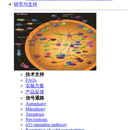
研究与支持
技术支持
FAQs
实验方案
产品反馈
信号通路
Autophagy
Mitophagy
Apoptosis
Necroptosis
p53 signaling pathway
Regulation of actin cytoskeleton