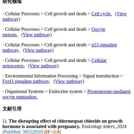
研究领域
· Cellular Processes > Cell growth and death >
Cell cycle.
(View
pathway)
· Cellular Processes > Cell growth and death >
Oocyte
meiosis.
(View pathway)
· Cellular Processes > Cell growth and death >
p53 signaling
pathway.
(View pathway)
· Cellular Processes > Cell growth and death >
Cellular
senescence.
(View pathway)
· Environmental Information Processing > Signal transduction >
FoxO signaling pathway.
(View pathway)
· Organismal Systems > Endocrine system >
Progesterone-mediated
oocyte maturation.
文献引用
1).
The disrupting effect of chlormequat chloride on growth
hormone is associated with pregnancy.
Toxicology letters, 2024
(PubMed: 38552810)
[IF=2.9]