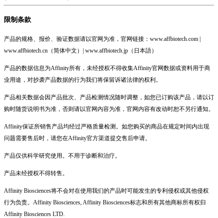
限制条款
产品的规格、报价、验证数据请以官网为准，官网链接：www.affbiotech.com |
www.affbiotech.cn（简体中文）| www.affbiotech.jp（日本語）
产品的数据信息为Affinity所有，未经授权不得收集Affinity官网数据或资料用于商
业用途，对抄袭产品数据的行为我们将保留诉诸法律的权利。
产品相关数据会因产品批次、产品检测情况随时调整，如您已订购该产品，请以订
购时随货说明书为准，否则请以官网内容为准，官网内容有改动时恕不另行通知。
Affinity保证所销售产品均经过严格质量检测。如您购买的商品在规定时间内出现
问题需要售后时，请您在Affinity官方渠道提交售后申请。
产品仅供科学研究使用。不用于诊断和治疗。
产品未经授权不得转售。
Affinity Biosciences将不会对在使用我们的产品时可能发生的专利侵权或其他侵权
行为负责。Affinity Biosciences, Affinity Biosciences标志和所有其他商标所有权归
Affinity Biosciences LTD.