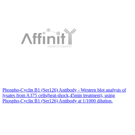
Phospho-Cyclin B1 (Ser126) Antibody - Western blot analysis of
lysates from A375 cells(heat-shock,45min treatment), using
Phospho-Cyclin B1 (Ser126) Antibody at 1/1000 dilution.