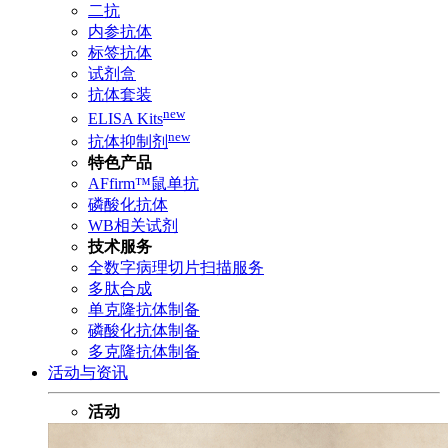
二抗
内参抗体
标签抗体
试剂盒
抗体套装
new
ELISA Kits
new
抗体抑制剂
特色产品
AFfirm™鼠单抗
磷酸化抗体
WB相关试剂
技术服务
全数字病理切片扫描服务
多肽合成
单克隆抗体制备
磷酸化抗体制备
多克隆抗体制备
活动与资讯
活动