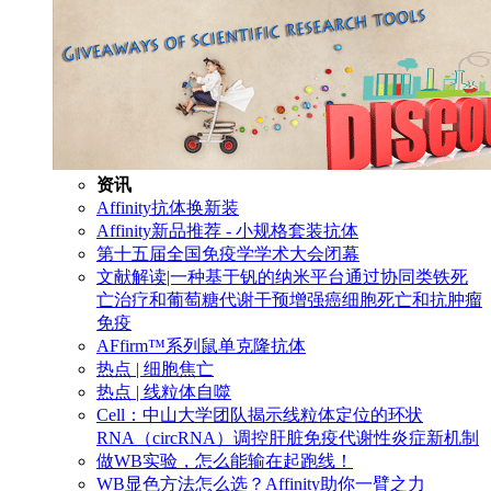
资讯
Affinity抗体换新装
Affinity新品推荐 - 小规格套装抗体
第十五届全国免疫学学术大会闭幕
文献解读|一种基于钒的纳米平台通过协同类铁死
亡治疗和葡萄糖代谢干预增强癌细胞死亡和抗肿瘤
免疫
AFfirm™系列鼠单克隆抗体
热点 | 细胞焦亡
热点 | 线粒体自噬
Cell：中山大学团队揭示线粒体定位的环状
RNA（circRNA）调控肝脏免疫代谢性炎症新机制
做WB实验，怎么能输在起跑线！
WB显色方法怎么选？Affinity助你一臂之力