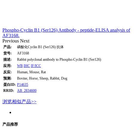
Phospho-Cyclin B1 (Ser126) Antibody - peptide-ELISA analysis of
AF3168.
Previous
Next
产品:
磷酸化Cyclin B1 (Ser126) 抗体
货号:
AF3168
描述:
Rabbit polyclonal antibody to Phospho-Cyclin B1 (Ser126)
应用:
WB
IHC
IF/ICC
反应:
Human, Mouse, Rat
预测:
Bovine, Horse, Sheep, Rabbit, Dog
蛋白ID:
P14635
RRID:
AB_2834600
浏览相似产品>>
产品推荐