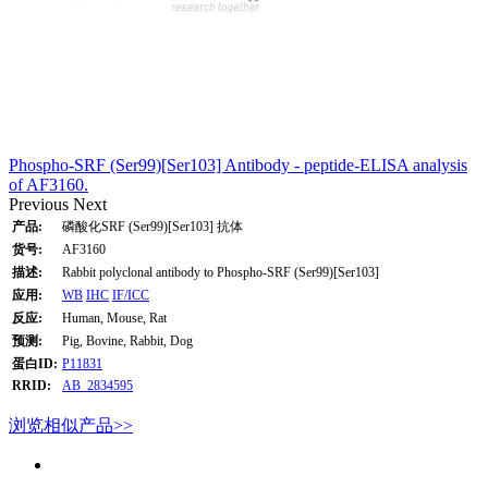
Phospho-SRF (Ser99)[Ser103] Antibody - peptide-ELISA analysis
of AF3160.
Previous
Next
产品:
磷酸化SRF (Ser99)[Ser103] 抗体
货号:
AF3160
描述:
Rabbit polyclonal antibody to Phospho-SRF (Ser99)[Ser103]
应用:
WB
IHC
IF/ICC
反应:
Human, Mouse, Rat
预测:
Pig, Bovine, Rabbit, Dog
蛋白ID:
P11831
RRID:
AB_2834595
浏览相似产品>>