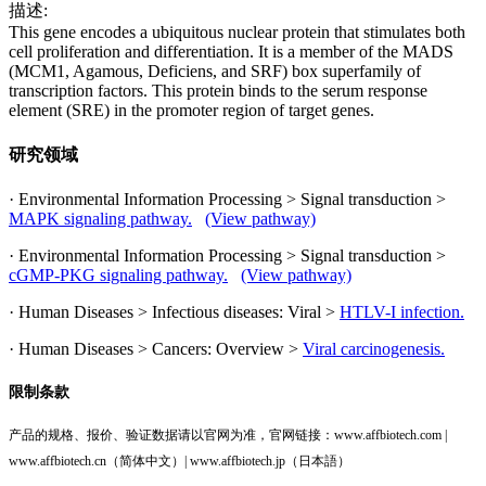
描述:
This gene encodes a ubiquitous nuclear protein that stimulates both
cell proliferation and differentiation. It is a member of the MADS
(MCM1, Agamous, Deficiens, and SRF) box superfamily of
transcription factors. This protein binds to the serum response
element (SRE) in the promoter region of target genes.
研究领域
· Environmental Information Processing > Signal transduction >
MAPK signaling pathway.
(View pathway)
· Environmental Information Processing > Signal transduction >
cGMP-PKG signaling pathway.
(View pathway)
· Human Diseases > Infectious diseases: Viral >
HTLV-I infection.
· Human Diseases > Cancers: Overview >
Viral carcinogenesis.
限制条款
产品的规格、报价、验证数据请以官网为准，官网链接：www.affbiotech.com |
www.affbiotech.cn（简体中文）| www.affbiotech.jp（日本語）