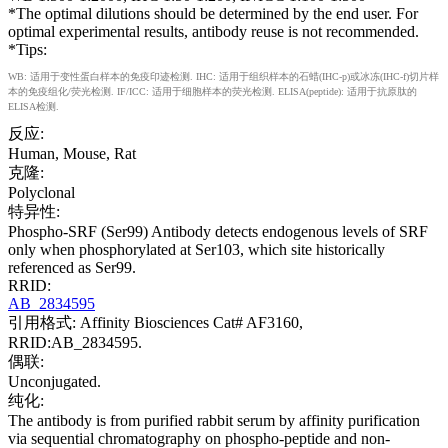
*The optimal dilutions should be determined by the end user. For
optimal experimental results, antibody reuse is not recommended.
*Tips:
WB: 适用于变性蛋白样本的免疫印迹检测. IHC: 适用于组织样本的石蜡(IHC-p)或冰冻(IHC-f)切片样
本的免疫组化/荧光检测. IF/ICC: 适用于细胞样本的荧光检测. ELISA(peptide): 适用于抗原肽的
ELISA检测.
反应:
Human, Mouse, Rat
克隆:
Polyclonal
特异性:
Phospho-SRF (Ser99) Antibody detects endogenous levels of SRF
only when phosphorylated at Ser103, which site historically
referenced as Ser99.
RRID:
AB_2834595
引用格式: Affinity Biosciences Cat# AF3160,
RRID:AB_2834595.
偶联:
Unconjugated.
纯化:
The antibody is from purified rabbit serum by affinity purification
via sequential chromatography on phospho-peptide and non-