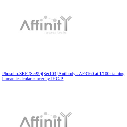
Phospho-SRF (Ser99)[Ser103] Antibody - AF3160 at 1/100 staining
human testicular cancer by IHC-P.