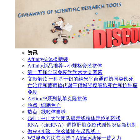
资讯
Affinity抗体换新装
Affinity新品推荐 - 小规格套装抗体
第十五届全国免疫学学术大会闭幕
文献解读|一种基于钒的纳米平台通过协同类铁死
亡治疗和葡萄糖代谢干预增强癌细胞死亡和抗肿瘤
免疫
AFfirm™系列鼠单克隆抗体
热点 | 细胞焦亡
热点 | 线粒体自噬
Cell：中山大学团队揭示线粒体定位的环状
RNA（circRNA）调控肝脏免疫代谢性炎症新机制
做WB实验，怎么能输在起跑线！
WB显色方法怎么选？Affinity助你一臂之力