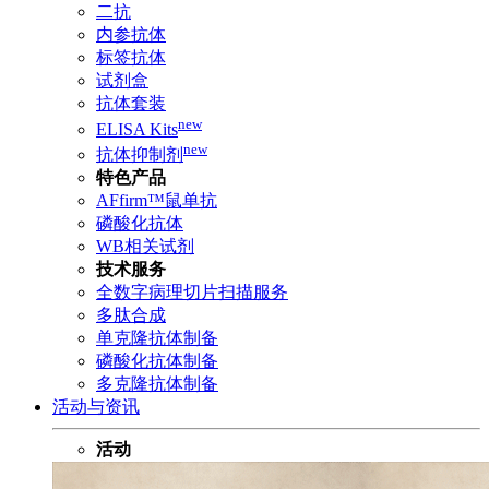
二抗
内参抗体
标签抗体
试剂盒
抗体套装
new
ELISA Kits
new
抗体抑制剂
特色产品
AFfirm™鼠单抗
磷酸化抗体
WB相关试剂
技术服务
全数字病理切片扫描服务
多肽合成
单克隆抗体制备
磷酸化抗体制备
多克隆抗体制备
活动与资讯
活动