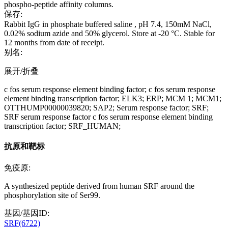
phospho-peptide affinity columns.
保存:
Rabbit IgG in phosphate buffered saline , pH 7.4, 150mM NaCl,
0.02% sodium azide and 50% glycerol. Store at -20 °C. Stable for
12 months from date of receipt.
别名:
展开/折叠
c fos serum response element binding factor; c fos serum response
element binding transcription factor; ELK3; ERP; MCM 1; MCM1;
OTTHUMP00000039820; SAP2; Serum response factor; SRF;
SRF serum response factor c fos serum response element binding
transcription factor; SRF_HUMAN;
抗原和靶标
免疫原:
A synthesized peptide derived from human SRF around the
phosphorylation site of Ser99.
基因/基因ID:
SRF(6722)