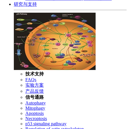
研究与支持
技术支持
FAQs
实验方案
产品反馈
信号通路
Autophagy
Mitophagy
Apoptosis
Necroptosis
p53 signaling pathway
Regulation of actin cytoskeleton