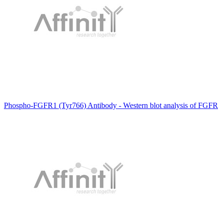
Phospho-FGFR1 (Tyr766) Antibody - Western blot analysis of FGFR1 pho