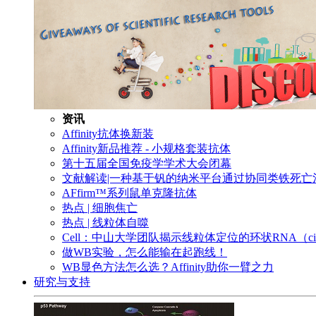
资讯
Affinity抗体换新装
Affinity新品推荐 - 小规格套装抗体
第十五届全国免疫学学术大会闭幕
文献解读|一种基于钒的纳米平台通过协同类铁死
AFfirm™系列鼠单克隆抗体
热点 | 细胞焦亡
热点 | 线粒体自噬
Cell：中山大学团队揭示线粒体定位的环状RNA（c
做WB实验，怎么能输在起跑线！
WB显色方法怎么选？Affinity助你一臂之力
研究与支持