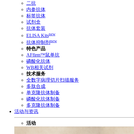
二抗
内参抗体
标签抗体
试剂盒
抗体套装
new
ELISA Kits
new
抗体抑制剂
特色产品
AFfirm™鼠单抗
磷酸化抗体
WB相关试剂
技术服务
全数字病理切片扫描服务
多肽合成
单克隆抗体制备
磷酸化抗体制备
多克隆抗体制备
活动与资讯
活动