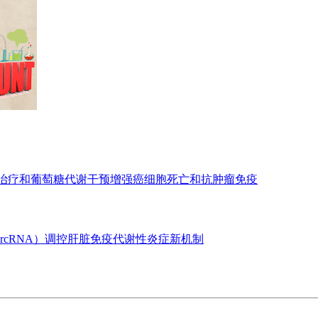
亡治疗和葡萄糖代谢干预增强癌细胞死亡和抗肿瘤免疫
ircRNA）调控肝脏免疫代谢性炎症新机制