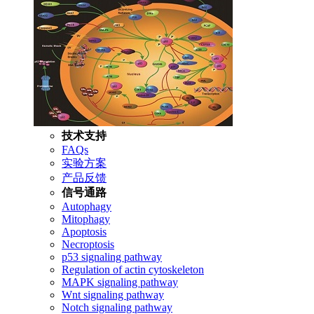
技术支持
FAQs
实验方案
产品反馈
信号通路
Autophagy
Mitophagy
Apoptosis
Necroptosis
p53 signaling pathway
Regulation of actin cytoskeleton
MAPK signaling pathway
Wnt signaling pathway
Notch signaling pathway