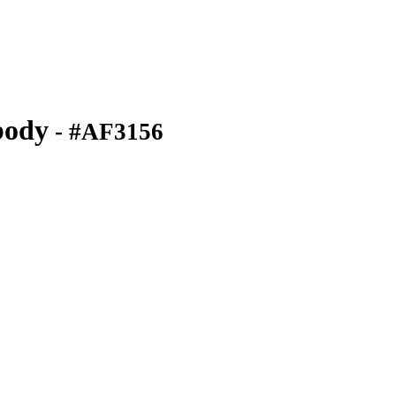
body
- #AF3156