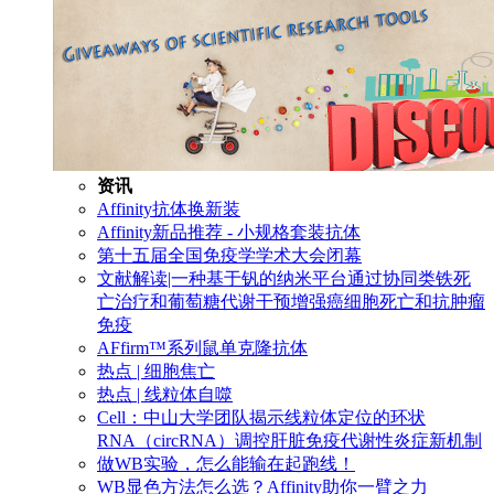
资讯
Affinity抗体换新装
Affinity新品推荐 - 小规格套装抗体
第十五届全国免疫学学术大会闭幕
文献解读|一种基于钒的纳米平台通过协同类铁死
亡治疗和葡萄糖代谢干预增强癌细胞死亡和抗肿瘤
免疫
AFfirm™系列鼠单克隆抗体
热点 | 细胞焦亡
热点 | 线粒体自噬
Cell：中山大学团队揭示线粒体定位的环状
RNA（circRNA）调控肝脏免疫代谢性炎症新机制
做WB实验，怎么能输在起跑线！
WB显色方法怎么选？Affinity助你一臂之力