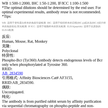
WB 1:500-1:2000, IHC 1:50-1:200, IF/ICC 1:100-1:500
*The optimal dilutions should be determined by the end user. For
optimal experimental results, antibody reuse is not recommended.
*Tips:
WB: 适用于变性蛋白样本的免疫印迹检测. IHC: 适用于组织样本的石蜡(IHC-p)或冰冻(IHC-f)切片样
本的免疫组化/荧光检测. IF/ICC: 适用于细胞样本的荧光检测. ELISA(peptide): 适用于抗原肽的
ELISA检测.
反应:
Human, Mouse, Rat, Monkey
克隆:
Polyclonal
特异性:
Phospho-Bcr (Tyr360) Antibody detects endogenous levels of Bcr
only when phosphorylated at Tyrosine 360.
RRID:
AB_2834590
引用格式: Affinity Biosciences Cat# AF3155,
RRID:AB_2834590.
偶联:
Unconjugated.
纯化:
The antibody is from purified rabbit serum by affinity purification
via sequential chromatography on phospho-peptide and non-