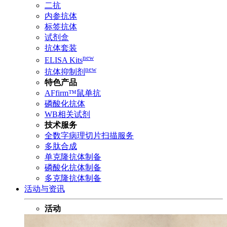
二抗
内参抗体
标签抗体
试剂盒
抗体套装
new
ELISA Kits
new
抗体抑制剂
特色产品
AFfirm™鼠单抗
磷酸化抗体
WB相关试剂
技术服务
全数字病理切片扫描服务
多肽合成
单克隆抗体制备
磷酸化抗体制备
多克隆抗体制备
活动与资讯
活动