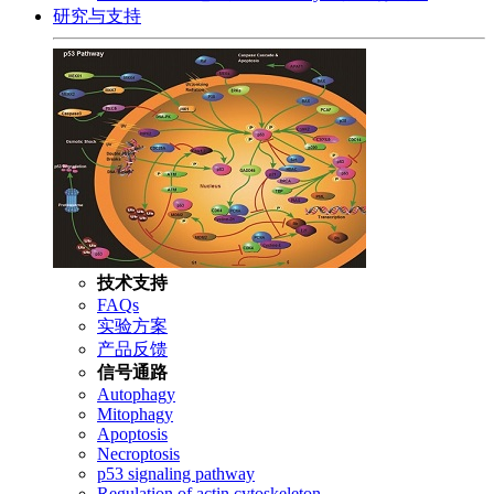
研究与支持
技术支持
FAQs
实验方案
产品反馈
信号通路
Autophagy
Mitophagy
Apoptosis
Necroptosis
p53 signaling pathway
Regulation of actin cytoskeleton