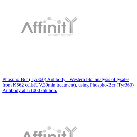
Phospho-Bcr (Tyr360) Antibody - Western blot analysis of lysates
from K562 cells(UV,30min treatment), using Phospho-Bcr (Tyr360)
Antibody at 1/1000 dilution.