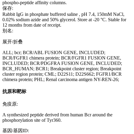
phospho-peptide affinity columns.
保存:
Rabbit IgG in phosphate buffered saline , pH 7.4, 150mM NaCl,
0.02% sodium azide and 50% glycerol. Store at -20 °C. Stable for
12 months from date of receipt.
别名:
展开/折叠
ALL; bcr; BCR/ABL FUSION GENE, INCLUDED;
BCR/FGFR1 chimera protein; BCR/FGFR1 FUSION GENE,
INCLUDED; BCR/PDGFRA FUSION GENE, INCLUDED;
BCR_HUMAN; BCR1; Breakpoint cluster region; Breakpoint
cluster region protein; CML; D22S11; D22S662; FGFR1/BCR
chimera protein; PHL; Renal carcinoma antigen NY-REN-26;
抗原和靶标
免疫原:
A synthesized peptide derived from human Bcr around the
phosphorylation site of Tyr360.
基因/基因ID: