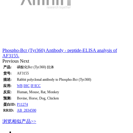
Phospho-Bcr (Tyr360) Antibody - peptide-ELISA analysis of
AF3155.
Previous
Next
产品:
磷酸化Bcr (Tyr360) 抗体
货号:
AF3155
描述:
Rabbit polyclonal antibody to Phospho-Bcr (Tyr360)
应用:
WB
IHC
IF/ICC
反应:
Human, Mouse, Rat, Monkey
预测:
Bovine, Horse, Dog, Chicken
蛋白ID:
P11274
RRID:
AB_2834590
浏览相似产品>>