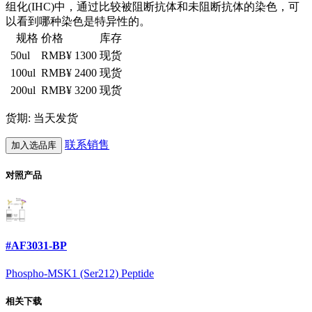
组化(IHC)中，通过比较被阻断抗体和未阻断抗体的染色，可
以看到哪种染色是特异性的。
规格
价格
库存
50ul
RMB¥ 1300
现货
100ul
RMB¥ 2400
现货
200ul
RMB¥ 3200
现货
货期: 当天发货
联系销售
加入选品库
对照产品
#AF3031-BP
Phospho-MSK1 (Ser212) Peptide
相关下载