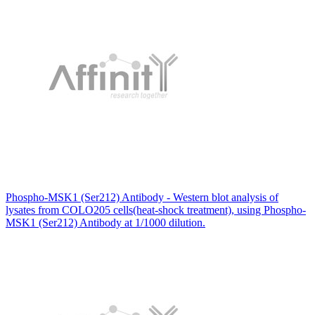
Phospho-MSK1 (Ser212) Antibody - Western blot analysis of
lysates from COLO205 cells(heat-shock treatment), using Phospho-
MSK1 (Ser212) Antibody at 1/1000 dilution.