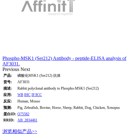
Phospho-MSK1 (Ser212) Antibody - peptide-ELISA analysis of
AF3031.
Previous
Next
产品:
磷酸化MSK1 (Ser212) 抗体
货号:
AF3031
描述:
Rabbit polyclonal antibody to Phospho-MSK1 (Ser212)
应用:
WB
IHC
IF/ICC
反应:
Human, Mouse
预测:
Pig, Zebrafish, Bovine, Horse, Sheep, Rabbit, Dog, Chicken, Xenopus
蛋白ID:
O75582
RRID:
AB_2834461
浏览相似产品>>