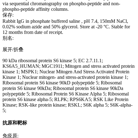
via sequential chromatography on phospho-peptide and non-
phospho-peptide affinity columns.
保存:
Rabbit IgG in phosphate buffered saline , pH 7.4, 150mM NaCl,
0.02% sodium azide and 50% glycerol. Store at -20 °C. Stable for
12 months from date of receipt.
别名:
展开/折叠
90 kDa ribosomal protein S6 kinase 5; EC 2.7.11.1;
KS6A5_HUMAN; MGC1911; Mitogen and stress activated protein
kinase 1; MSPK1; Nuclear Mitogen And Stress Activated Protein
Kinase 1; Nuclear mitogen- and stress-activated protein kinase 1;
Ribosomal protein S6 kinase 90kD polypeptide 5; Ribosomal
protein S6 kinase 90kDa; Ribosomal protein S6 kinase 90kDa
polypeptide 5; Ribosomal Protein S6 Kinase Alpha 5; Ribosomal
protein S6 kinase alpha-5; RLPK; RPS6KA5; RSK Like Protein
Kinase; RSK-like protein kinase; RSKL; S6K alpha 5; S6K-alpha-
5;
抗原和靶标
免疫原: