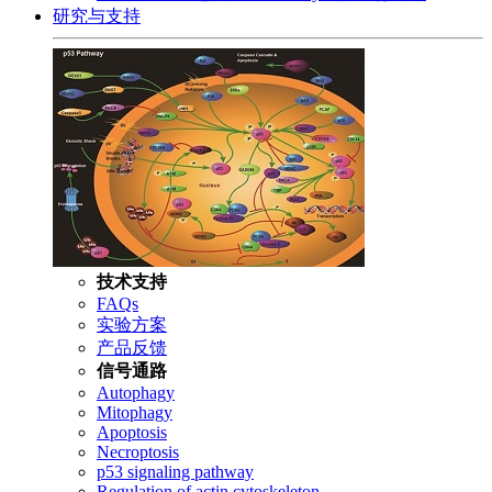
研究与支持
技术支持
FAQs
实验方案
产品反馈
信号通路
Autophagy
Mitophagy
Apoptosis
Necroptosis
p53 signaling pathway
Regulation of actin cytoskeleton