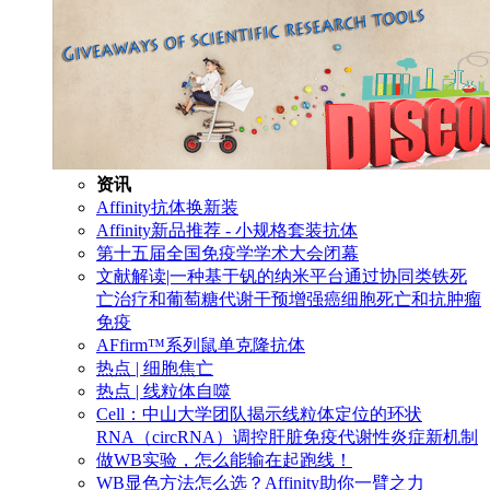
资讯
Affinity抗体换新装
Affinity新品推荐 - 小规格套装抗体
第十五届全国免疫学学术大会闭幕
文献解读|一种基于钒的纳米平台通过协同类铁死
亡治疗和葡萄糖代谢干预增强癌细胞死亡和抗肿瘤
免疫
AFfirm™系列鼠单克隆抗体
热点 | 细胞焦亡
热点 | 线粒体自噬
Cell：中山大学团队揭示线粒体定位的环状
RNA（circRNA）调控肝脏免疫代谢性炎症新机制
做WB实验，怎么能输在起跑线！
WB显色方法怎么选？Affinity助你一臂之力