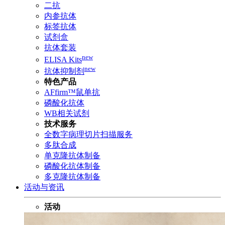
二抗
内参抗体
标签抗体
试剂盒
抗体套装
new
ELISA Kits
new
抗体抑制剂
特色产品
AFfirm™鼠单抗
磷酸化抗体
WB相关试剂
技术服务
全数字病理切片扫描服务
多肽合成
单克隆抗体制备
磷酸化抗体制备
多克隆抗体制备
活动与资讯
活动