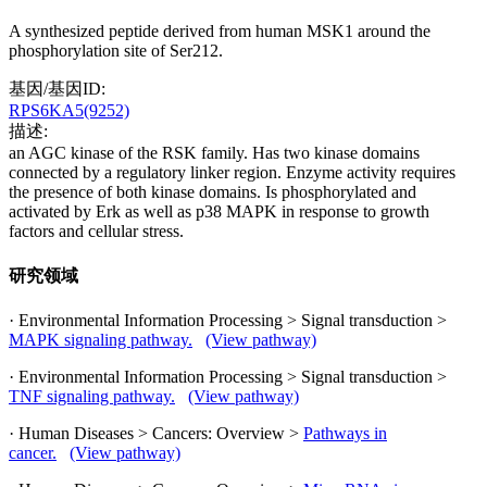
A synthesized peptide derived from human MSK1 around the
phosphorylation site of Ser212.
基因/基因ID:
RPS6KA5(9252)
描述:
an AGC kinase of the RSK family. Has two kinase domains
connected by a regulatory linker region. Enzyme activity requires
the presence of both kinase domains. Is phosphorylated and
activated by Erk as well as p38 MAPK in response to growth
factors and cellular stress.
研究领域
· Environmental Information Processing > Signal transduction >
MAPK signaling pathway.
(View pathway)
· Environmental Information Processing > Signal transduction >
TNF signaling pathway.
(View pathway)
· Human Diseases > Cancers: Overview >
Pathways in
cancer.
(View pathway)