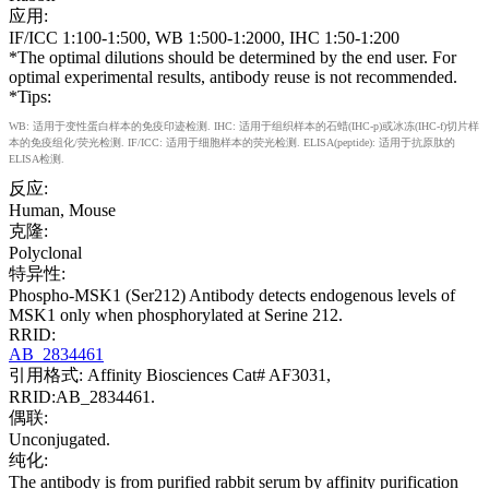
应用:
IF/ICC 1:100-1:500, WB 1:500-1:2000, IHC 1:50-1:200
*The optimal dilutions should be determined by the end user. For
optimal experimental results, antibody reuse is not recommended.
*Tips:
WB: 适用于变性蛋白样本的免疫印迹检测. IHC: 适用于组织样本的石蜡(IHC-p)或冰冻(IHC-f)切片样
本的免疫组化/荧光检测. IF/ICC: 适用于细胞样本的荧光检测. ELISA(peptide): 适用于抗原肽的
ELISA检测.
反应:
Human, Mouse
克隆:
Polyclonal
特异性:
Phospho-MSK1 (Ser212) Antibody detects endogenous levels of
MSK1 only when phosphorylated at Serine 212.
RRID:
AB_2834461
引用格式: Affinity Biosciences Cat# AF3031,
RRID:AB_2834461.
偶联:
Unconjugated.
纯化:
The antibody is from purified rabbit serum by affinity purification