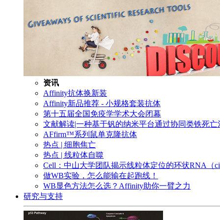
资讯
Affinity抗体换新装
Affinity新品推荐 - 小规格套装抗体
第十五届全国免疫学学术大会闭幕
文献解读|一种基于钒的纳米平台通过协同类铁死
AFfirm™系列鼠单克隆抗体
热点 | 细胞焦亡
热点 | 线粒体自噬
Cell：中山大学团队揭示线粒体定位的环状RNA（c
做WB实验，怎么能输在起跑线！
WB显色方法怎么选？Affinity助你一臂之力
研究与支持