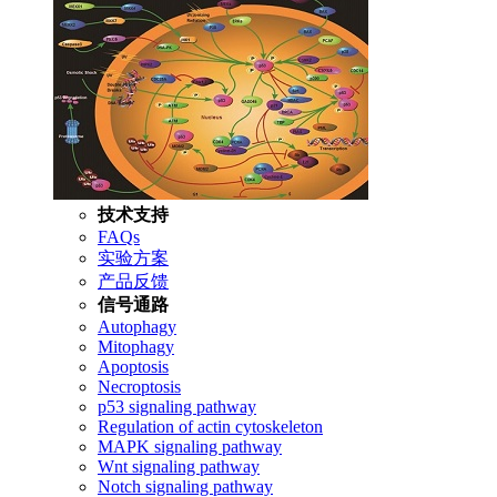
技术支持
FAQs
实验方案
产品反馈
信号通路
Autophagy
Mitophagy
Apoptosis
Necroptosis
p53 signaling pathway
Regulation of actin cytoskeleton
MAPK signaling pathway
Wnt signaling pathway
Notch signaling pathway