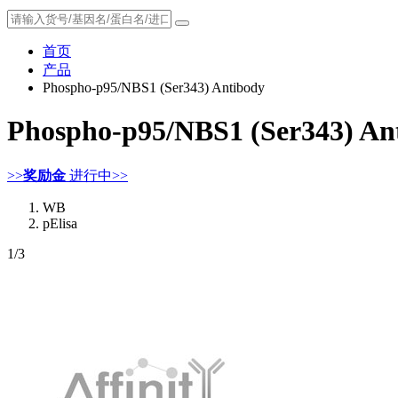
首页
产品
Phospho-p95/NBS1 (Ser343) Antibody
Phospho-p95/NBS1 (Ser343) An
>>
奖励金
进行中>>
WB
pElisa
1
/3