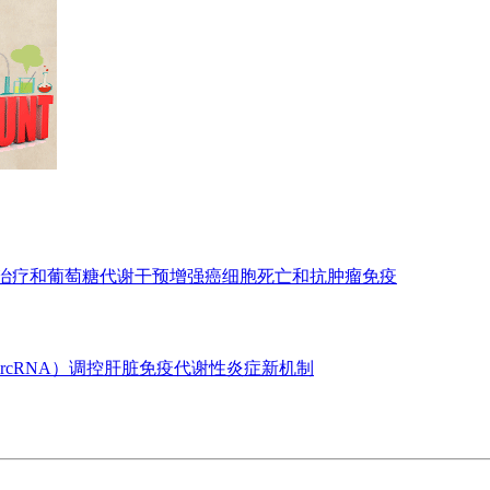
亡治疗和葡萄糖代谢干预增强癌细胞死亡和抗肿瘤免疫
ircRNA）调控肝脏免疫代谢性炎症新机制