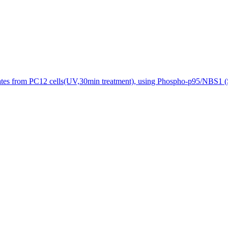
ates from PC12 cells(UV,30min treatment), using Phospho-p95/NBS1 (S