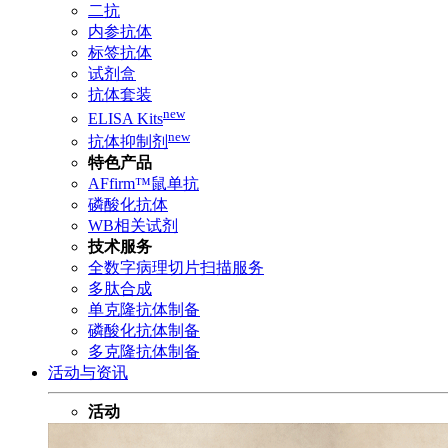
二抗
内参抗体
标签抗体
试剂盒
抗体套装
new
ELISA Kits
new
抗体抑制剂
特色产品
AFfirm™鼠单抗
磷酸化抗体
WB相关试剂
技术服务
全数字病理切片扫描服务
多肽合成
单克隆抗体制备
磷酸化抗体制备
多克隆抗体制备
活动与资讯
活动