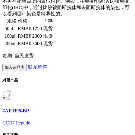
不再与靶蛋白上的表位结合。例如，在免疫印迹(WB)和免疫
组化(IHC)中，通过比较被阻断抗体和未阻断抗体的染色，可
以看到哪种染色是特异性的。
规格
价格
库存
50ul
RMB¥ 1250
现货
100ul
RMB¥ 2300
现货
200ul
RMB¥ 3000
现货
货期: 当天发货
联系销售
加入选品库
对照产品
#AF0395-BP
CCR7 Peptide
相关下载