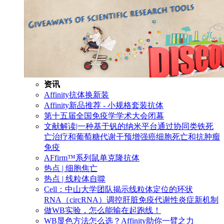
资讯
Affinity抗体换新装
Affinity新品推荐 - 小规格套装抗体
第十五届全国免疫学学术大会闭幕
文献解读|一种基于钒的纳米平台通过协同类铁死
亡治疗和葡萄糖代谢干预增强癌细胞死亡和抗肿瘤
免疫
AFfirm™系列鼠单克隆抗体
热点 | 细胞焦亡
热点 | 线粒体自噬
Cell：中山大学团队揭示线粒体定位的环状
RNA（circRNA）调控肝脏免疫代谢性炎症新机制
做WB实验，怎么能输在起跑线！
WB显色方法怎么选？Affinity助你一臂之力