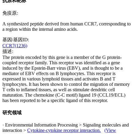
抗原和靶标
免疫原:
A synthesized peptide derived from human CCR7, corresponding to
a region within the internal amino acids.
基因/基因ID:
CCR7(1236)
描述:
The protein encoded by this gene is a member of the G protein-
coupled receptor family. This receptor was identified as a gene
induced by the Epstein-Barr virus (EBV), and is thought to be a
mediator of EBV effects on B lymphocytes. This receptor is
expressed in various lymphoid tissues and activates B and T
lymphocytes. It has been shown to control the migration of memory
T cells to inflamed tissues, as well as stimulate dendritic cell
maturation. The chemokine (C-C motif) ligand 19 (CCL19/ECL)
has been reported to be a specific ligand of this receptor.
研究领域
· Environmental Information Processing > Signaling molecules and
interaction >
Cytokine-cytokine receptor interaction.
(View