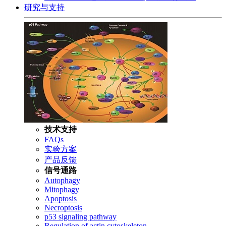
研究与支持
技术支持
FAQs
实验方案
产品反馈
信号通路
Autophagy
Mitophagy
Apoptosis
Necroptosis
p53 signaling pathway
Regulation of actin cytoskeleton