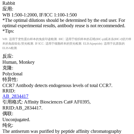
Rabbit
应用:
WB 1:500-1:2000, IF/ICC 1:100-1:500
*The optimal dilutions should be determined by the end user. For
optimal experimental results, antibody reuse is not recommended.
*Tips:
WB: 适用于变性蛋白样本的免疫印迹检测. IHC: 适用于组织样本的石蜡(IHC-p)或冰冻(IHC-f)切片样
本的免疫组化/荧光检测. IF/ICC: 适用于细胞样本的荧光检测. ELISA(peptide): 适用于抗原肽的
ELISA检测.
反应:
Human, Monkey
克隆:
Polyclonal
特异性:
CCR7 Antibody detects endogenous levels of total CCR7.
RRID:
AB_2834417
引用格式: Affinity Biosciences Cat# AF0395,
RRID:AB_2834417.
偶联:
Unconjugated.
纯化:
The antiserum was purified by peptide affinity chromatography