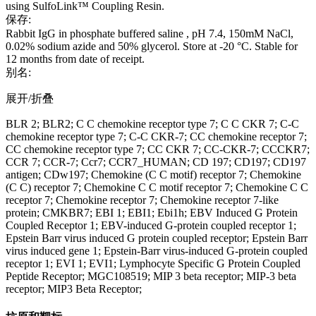
using SulfoLink™ Coupling Resin.
保存:
Rabbit IgG in phosphate buffered saline , pH 7.4, 150mM NaCl,
0.02% sodium azide and 50% glycerol. Store at -20 °C. Stable for
12 months from date of receipt.
别名:
展开/折叠
BLR 2; BLR2; C C chemokine receptor type 7; C C CKR 7; C-C
chemokine receptor type 7; C-C CKR-7; CC chemokine receptor 7;
CC chemokine receptor type 7; CC CKR 7; CC-CKR-7; CCCKR7;
CCR 7; CCR-7; Ccr7; CCR7_HUMAN; CD 197; CD197; CD197
antigen; CDw197; Chemokine (C C motif) receptor 7; Chemokine
(C C) receptor 7; Chemokine C C motif receptor 7; Chemokine C C
receptor 7; Chemokine receptor 7; Chemokine receptor 7-like
protein; CMKBR7; EBI 1; EBI1; Ebi1h; EBV Induced G Protein
Coupled Receptor 1; EBV-induced G-protein coupled receptor 1;
Epstein Barr virus induced G protein coupled receptor; Epstein Barr
virus induced gene 1; Epstein-Barr virus-induced G-protein coupled
receptor 1; EVI 1; EVI1; Lymphocyte Specific G Protein Coupled
Peptide Receptor; MGC108519; MIP 3 beta receptor; MIP-3 beta
receptor; MIP3 Beta Receptor;