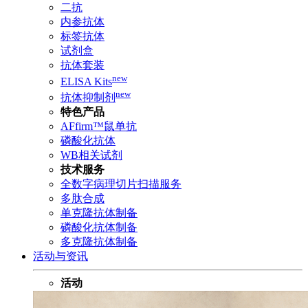
二抗
内参抗体
标签抗体
试剂盒
抗体套装
new
ELISA Kits
new
抗体抑制剂
特色产品
AFfirm™鼠单抗
磷酸化抗体
WB相关试剂
技术服务
全数字病理切片扫描服务
多肽合成
单克隆抗体制备
磷酸化抗体制备
多克隆抗体制备
活动与资讯
活动