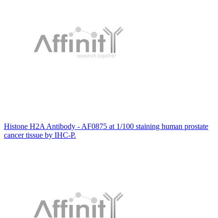
Histone H2A Antibody - AF0875 at 1/100 staining human prostate
cancer tissue by IHC-P.