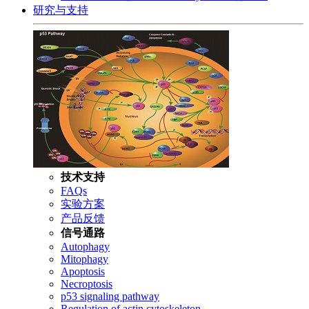
研究与支持
技术支持
FAQs
实验方案
产品反馈
信号通路
Autophagy
Mitophagy
Apoptosis
Necroptosis
p53 signaling pathway
Regulation of actin cytoskeleton