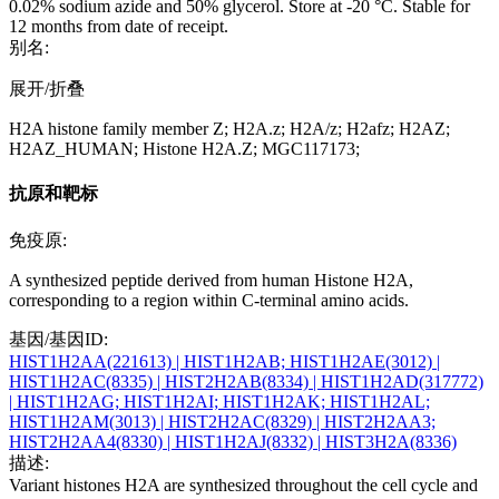
0.02% sodium azide and 50% glycerol. Store at -20 °C. Stable for
12 months from date of receipt.
别名:
展开/折叠
H2A histone family member Z; H2A.z; H2A/z; H2afz; H2AZ;
H2AZ_HUMAN; Histone H2A.Z; MGC117173;
抗原和靶标
免疫原:
A synthesized peptide derived from human Histone H2A,
corresponding to a region within C-terminal amino acids.
基因/基因ID:
HIST1H2AA(221613)
| HIST1H2AB; HIST1H2AE(3012)
|
HIST1H2AC(8335)
| HIST2H2AB(8334)
| HIST1H2AD(317772)
| HIST1H2AG; HIST1H2AI; HIST1H2AK; HIST1H2AL;
HIST1H2AM(3013)
| HIST2H2AC(8329)
| HIST2H2AA3;
HIST2H2AA4(8330)
| HIST1H2AJ(8332)
| HIST3H2A(8336)
描述:
Variant histones H2A are synthesized throughout the cell cycle and