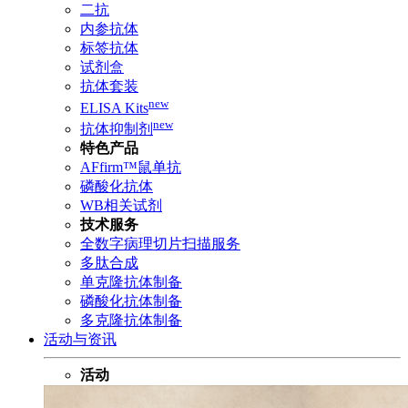
二抗
内参抗体
标签抗体
试剂盒
抗体套装
new
ELISA Kits
new
抗体抑制剂
特色产品
AFfirm™鼠单抗
磷酸化抗体
WB相关试剂
技术服务
全数字病理切片扫描服务
多肽合成
单克隆抗体制备
磷酸化抗体制备
多克隆抗体制备
活动与资讯
活动