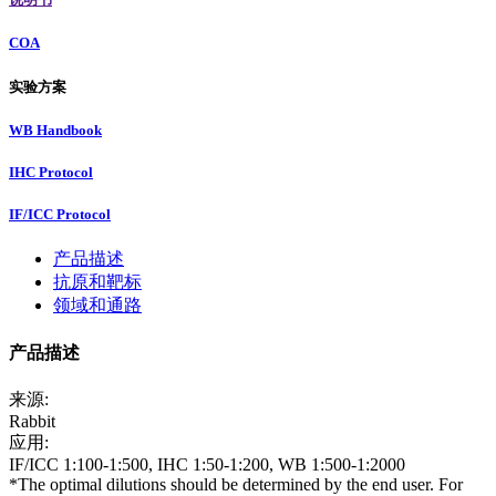
COA
实验方案
WB Handbook
IHC Protocol
IF/ICC Protocol
产品描述
抗原和靶标
领域和通路
产品描述
来源:
Rabbit
应用:
IF/ICC 1:100-1:500, IHC 1:50-1:200, WB 1:500-1:2000
*The optimal dilutions should be determined by the end user. For