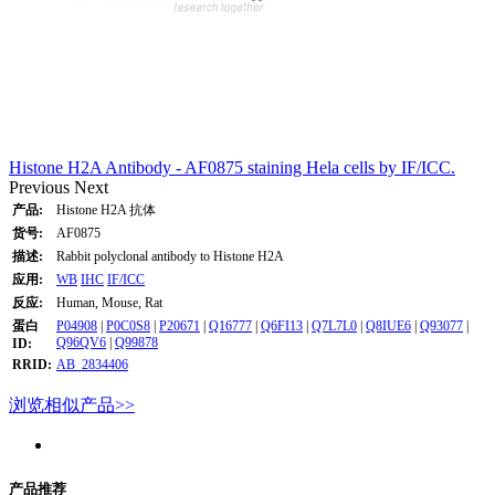
Histone H2A Antibody - AF0875 staining Hela cells by IF/ICC.
Previous
Next
产品:
Histone H2A 抗体
货号:
AF0875
描述:
Rabbit polyclonal antibody to Histone H2A
应用:
WB
IHC
IF/ICC
反应:
Human, Mouse, Rat
蛋白
P04908
|
P0C0S8
|
P20671
|
Q16777
|
Q6FI13
|
Q7L7L0
|
Q8IUE6
|
Q93077
|
Q96QV6
|
Q99878
ID:
RRID:
AB_2834406
浏览相似产品>>
产品推荐