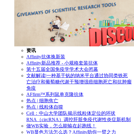
资讯
Affinity抗体换新装
Affinity新品推荐 - 小规格套装抗体
第十五届全国免疫学学术大会闭幕
文献解读|一种基于钒的纳米平台通过协同类铁死
亡治疗和葡萄糖代谢干预增强癌细胞死亡和抗肿瘤
免疫
AFfirm™系列鼠单克隆抗体
热点 | 细胞焦亡
热点 | 线粒体自噬
Cell：中山大学团队揭示线粒体定位的环状
RNA（circRNA）调控肝脏免疫代谢性炎症新机制
做WB实验，怎么能输在起跑线！
WB显色方法怎么选？Affinity助你一臂之力