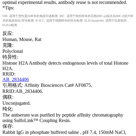
optimal experimental results, antibody reuse is not recommended.
*Tips:
WB: 适用于变性蛋白样本的免疫印迹检测. IHC: 适用于组织样本的石蜡(IHC-p)或冰冻(IHC-f)切片样
本的免疫组化/荧光检测. IF/ICC: 适用于细胞样本的荧光检测. ELISA(peptide): 适用于抗原肽的
ELISA检测.
反应:
Human, Mouse, Rat
克隆:
Polyclonal
特异性:
Histone H2A Antibody detects endogenous levels of total Histone
H2A.
RRID:
AB_2834406
引用格式: Affinity Biosciences Cat# AF0875,
RRID:AB_2834406.
偶联:
Unconjugated.
纯化:
The antiserum was purified by peptide affinity chromatography
using SulfoLink™ Coupling Resin.
保存:
Rabbit IgG in phosphate buffered saline , pH 7.4, 150mM NaCl,