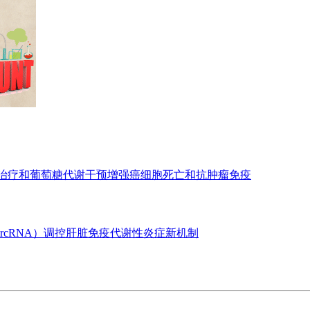
亡治疗和葡萄糖代谢干预增强癌细胞死亡和抗肿瘤免疫
ircRNA）调控肝脏免疫代谢性炎症新机制