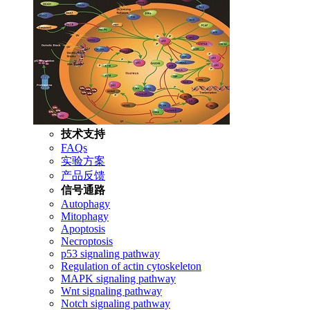
技术支持
FAQs
实验方案
产品反馈
信号通路
Autophagy
Mitophagy
Apoptosis
Necroptosis
p53 signaling pathway
Regulation of actin cytoskeleton
MAPK signaling pathway
Wnt signaling pathway
Notch signaling pathway