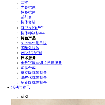
二抗
内参抗体
标签抗体
试剂盒
抗体套装
new
ELISA Kits
new
抗体抑制剂
特色产品
AFfirm™鼠单抗
磷酸化抗体
WB相关试剂
技术服务
全数字病理切片扫描服务
多肽合成
单克隆抗体制备
磷酸化抗体制备
多克隆抗体制备
活动与资讯
活动