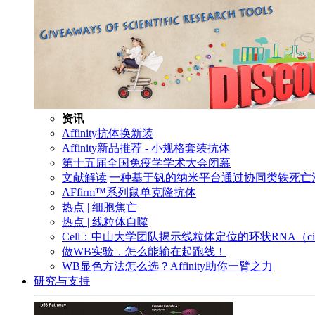
资讯
Affinity抗体换新装
Affinity新品推荐 - 小规格套装抗体
第十五届全国免疫学学术大会闭幕
文献解读|一种基于钒的纳米平台通过协同类铁死
AFfirm™系列鼠单克隆抗体
热点 | 细胞焦亡
热点 | 线粒体自噬
Cell：中山大学团队揭示线粒体定位的环状RNA（c
做WB实验，怎么能输在起跑线！
WB显色方法怎么选？Affinity助你一臂之力
研究与支持