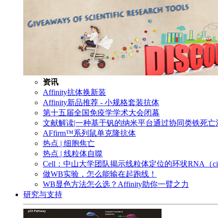
资讯
Affinity抗体换新装
Affinity新品推荐 - 小规格套装抗体
第十五届全国免疫学学术大会闭幕
文献解读|一种基于钒的纳米平台通过协同类铁死
AFfirm™系列鼠单克隆抗体
热点 | 细胞焦亡
热点 | 线粒体自噬
Cell：中山大学团队揭示线粒体定位的环状RNA（c
做WB实验，怎么能输在起跑线！
WB显色方法怎么选？Affinity助你一臂之力
研究与支持