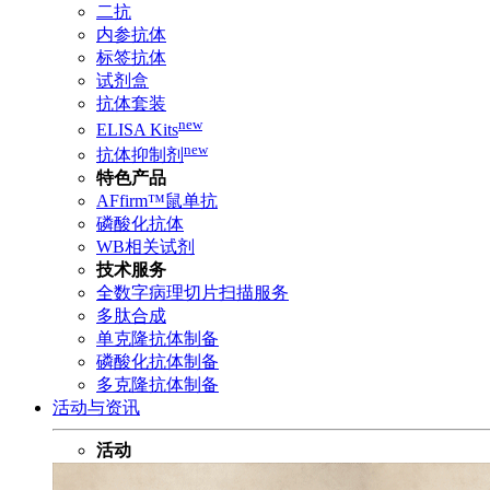
二抗
内参抗体
标签抗体
试剂盒
抗体套装
new
ELISA Kits
new
抗体抑制剂
特色产品
AFfirm™鼠单抗
磷酸化抗体
WB相关试剂
技术服务
全数字病理切片扫描服务
多肽合成
单克隆抗体制备
磷酸化抗体制备
多克隆抗体制备
活动与资讯
活动