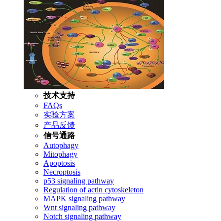
技术支持
FAQs
实验方案
产品反馈
信号通路
Autophagy
Mitophagy
Apoptosis
Necroptosis
p53 signaling pathway
Regulation of actin cytoskeleton
MAPK signaling pathway
Wnt signaling pathway
Notch signaling pathway