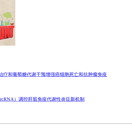
亡治疗和葡萄糖代谢干预增强癌细胞死亡和抗肿瘤免疫
ircRNA）调控肝脏免疫代谢性炎症新机制