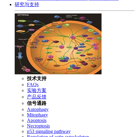
研究与支持
技术支持
FAQs
实验方案
产品反馈
信号通路
Autophagy
Mitophagy
Apoptosis
Necroptosis
p53 signaling pathway
Regulation of actin cytoskeleton