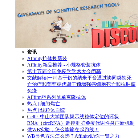
资讯
Affinity抗体换新装
Affinity新品推荐 - 小规格套装抗体
第十五届全国免疫学学术大会闭幕
文献解读|一种基于钒的纳米平台通过协同类铁死
亡治疗和葡萄糖代谢干预增强癌细胞死亡和抗肿瘤
免疫
AFfirm™系列鼠单克隆抗体
热点 | 细胞焦亡
热点 | 线粒体自噬
Cell：中山大学团队揭示线粒体定位的环状
RNA（circRNA）调控肝脏免疫代谢性炎症新机制
做WB实验，怎么能输在起跑线！
WB显色方法怎么选？Affinity助你一臂之力