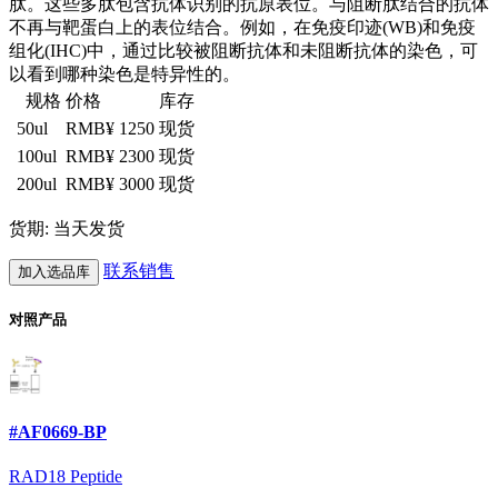
肽。这些多肽包含抗体识别的抗原表位。与阻断肽结合的抗体
不再与靶蛋白上的表位结合。例如，在免疫印迹(WB)和免疫
组化(IHC)中，通过比较被阻断抗体和未阻断抗体的染色，可
以看到哪种染色是特异性的。
规格
价格
库存
50ul
RMB¥ 1250
现货
100ul
RMB¥ 2300
现货
200ul
RMB¥ 3000
现货
货期: 当天发货
联系销售
加入选品库
对照产品
#AF0669-BP
RAD18 Peptide