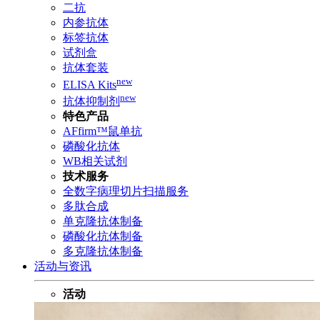
二抗
内参抗体
标签抗体
试剂盒
抗体套装
new
ELISA Kits
new
抗体抑制剂
特色产品
AFfirm™鼠单抗
磷酸化抗体
WB相关试剂
技术服务
全数字病理切片扫描服务
多肽合成
单克隆抗体制备
磷酸化抗体制备
多克隆抗体制备
活动与资讯
活动