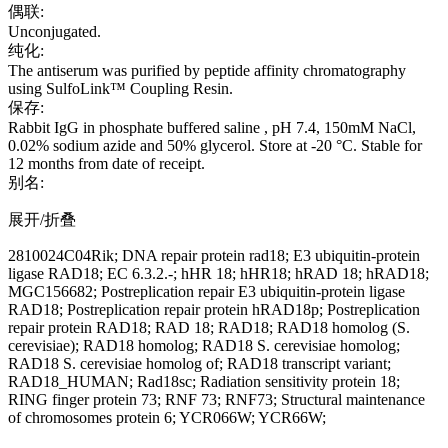
偶联:
Unconjugated.
纯化:
The antiserum was purified by peptide affinity chromatography
using SulfoLink™ Coupling Resin.
保存:
Rabbit IgG in phosphate buffered saline , pH 7.4, 150mM NaCl,
0.02% sodium azide and 50% glycerol. Store at -20 °C. Stable for
12 months from date of receipt.
别名:
展开/折叠
2810024C04Rik; DNA repair protein rad18; E3 ubiquitin-protein
ligase RAD18; EC 6.3.2.-; hHR 18; hHR18; hRAD 18; hRAD18;
MGC156682; Postreplication repair E3 ubiquitin-protein ligase
RAD18; Postreplication repair protein hRAD18p; Postreplication
repair protein RAD18; RAD 18; RAD18; RAD18 homolog (S.
cerevisiae); RAD18 homolog; RAD18 S. cerevisiae homolog;
RAD18 S. cerevisiae homolog of; RAD18 transcript variant;
RAD18_HUMAN; Rad18sc; Radiation sensitivity protein 18;
RING finger protein 73; RNF 73; RNF73; Structural maintenance
of chromosomes protein 6; YCR066W; YCR66W;