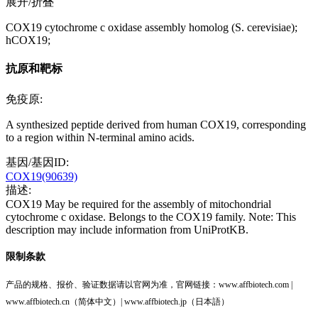
展开/折叠
COX19 cytochrome c oxidase assembly homolog (S. cerevisiae);
hCOX19;
抗原和靶标
免疫原:
A synthesized peptide derived from human COX19, corresponding
to a region within N-terminal amino acids.
基因/基因ID:
COX19(90639)
描述:
COX19 May be required for the assembly of mitochondrial
cytochrome c oxidase. Belongs to the COX19 family. Note: This
description may include information from UniProtKB.
限制条款
产品的规格、报价、验证数据请以官网为准，官网链接：www.affbiotech.com |
www.affbiotech.cn（简体中文）| www.affbiotech.jp（日本語）