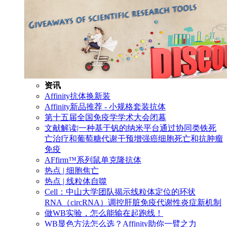
资讯
Affinity抗体换新装
Affinity新品推荐 - 小规格套装抗体
第十五届全国免疫学学术大会闭幕
文献解读|一种基于钒的纳米平台通过协同类铁死
亡治疗和葡萄糖代谢干预增强癌细胞死亡和抗肿瘤
免疫
AFfirm™系列鼠单克隆抗体
热点 | 细胞焦亡
热点 | 线粒体自噬
Cell：中山大学团队揭示线粒体定位的环状
RNA（circRNA）调控肝脏免疫代谢性炎症新机制
做WB实验，怎么能输在起跑线！
WB显色方法怎么选？Affinity助你一臂之力