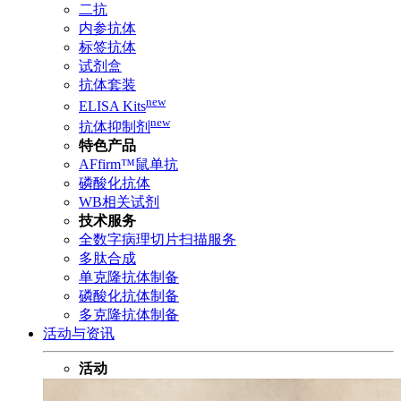
二抗
内参抗体
标签抗体
试剂盒
抗体套装
new
ELISA Kits
new
抗体抑制剂
特色产品
AFfirm™鼠单抗
磷酸化抗体
WB相关试剂
技术服务
全数字病理切片扫描服务
多肽合成
单克隆抗体制备
磷酸化抗体制备
多克隆抗体制备
活动与资讯
活动