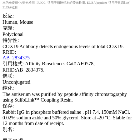
本的免疫组化/荧光检测. IF/ICC: 适用于细胞样本的荧光检测. ELISA(peptide): 适用于抗原肽的
ELISA检测.
反应:
Human, Mouse
克隆:
Polyclonal
特异性:
COX19 Antibody detects endogenous levels of total COX19.
RRID:
AB_2834375
引用格式: Affinity Biosciences Cat# AF0578,
RRID:AB_2834375.
偶联:
Unconjugated.
纯化:
The antiserum was purified by peptide affinity chromatography
using SulfoLink™ Coupling Resin.
保存:
Rabbit IgG in phosphate buffered saline , pH 7.4, 150mM NaCl,
0.02% sodium azide and 50% glycerol. Store at -20 °C. Stable for
12 months from date of receipt.
别名: