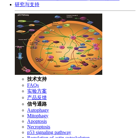
研究与支持
技术支持
FAQs
实验方案
产品反馈
信号通路
Autophagy
Mitophagy
Apoptosis
Necroptosis
p53 signaling pathway
Regulation of actin cytoskeleton