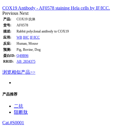
COX19 Antibody - AF0578 staining Hela cells by IF/ICC.
Previous
Next
产品:
COX19 抗体
货号:
AF0578
描述:
Rabbit polyclonal antibody to COX19
应用:
WB
IHC
IF/ICC
反应:
Human, Mouse
预测:
Pig, Bovine, Dog
蛋白ID:
Q49B96
RRID:
AB_2834375
浏览相似产品>>
产品推荐
二抗
阻断肽
Cat.#S0001