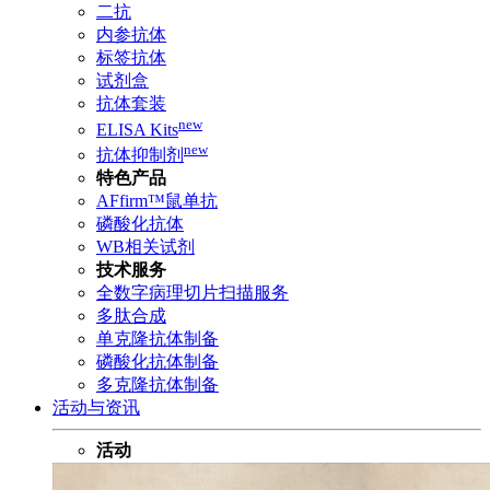
二抗
内参抗体
标签抗体
试剂盒
抗体套装
new
ELISA Kits
new
抗体抑制剂
特色产品
AFfirm™鼠单抗
磷酸化抗体
WB相关试剂
技术服务
全数字病理切片扫描服务
多肽合成
单克隆抗体制备
磷酸化抗体制备
多克隆抗体制备
活动与资讯
活动