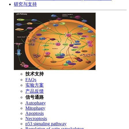
研究与支持
技术支持
FAQs
实验方案
产品反馈
信号通路
Autophagy
Mitophagy
Apoptosis
Necroptosis
p53 signaling pathway
Regulation of actin cytoskeleton