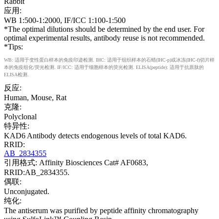
Rabbit
应用:
WB 1:500-1:2000, IF/ICC 1:100-1:500
*The optimal dilutions should be determined by the end user. For
optimal experimental results, antibody reuse is not recommended.
*Tips:
WB: 适用于变性蛋白样本的免疫印迹检测. IHC: 适用于组织样本的石蜡(IHC-p)或冰冻(IHC-f)切片样
本的免疫组化/荧光检测. IF/ICC: 适用于细胞样本的荧光检测. ELISA(peptide): 适用于抗原肽的
ELISA检测.
反应:
Human, Mouse, Rat
克隆:
Polyclonal
特异性:
KAD6 Antibody detects endogenous levels of total KAD6.
RRID:
AB_2834355
引用格式: Affinity Biosciences Cat# AF0683,
RRID:AB_2834355.
偶联:
Unconjugated.
纯化:
The antiserum was purified by peptide affinity chromatography