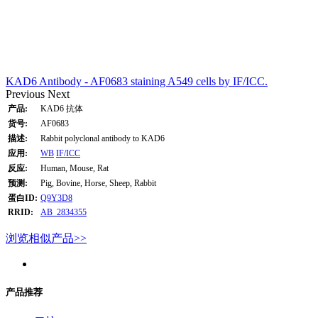
KAD6 Antibody - AF0683 staining A549 cells by IF/ICC.
Previous
Next
产品:
KAD6 抗体
货号:
AF0683
描述:
Rabbit polyclonal antibody to KAD6
应用:
WB
IF/ICC
反应:
Human, Mouse, Rat
预测:
Pig, Bovine, Horse, Sheep, Rabbit
蛋白ID:
Q9Y3D8
RRID:
AB_2834355
浏览相似产品>>
产品推荐