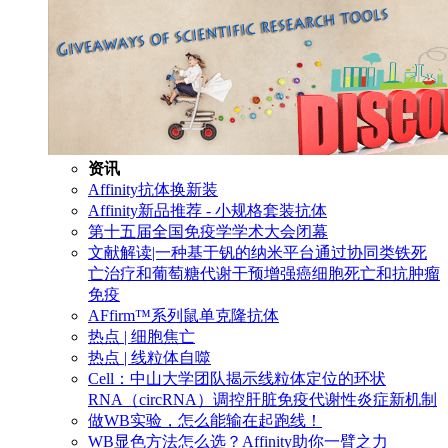
资讯
Affinity抗体换新装
Affinity新品推荐 - 小规格套装抗体
第十五届全国免疫学学术大会闭幕
文献解读|一种基于钒的纳米平台通过协同类铁死
亡治疗和葡萄糖代谢干预增强癌细胞死亡和抗肿瘤
免疫
AFfirm™系列鼠单克隆抗体
热点 | 细胞焦亡
热点 | 线粒体自噬
Cell：中山大学团队揭示线粒体定位的环状
RNA（circRNA）调控肝脏免疫代谢性炎症新机制
做WB实验，怎么能输在起跑线！
WB显色方法怎么选？Affinity助你一臂之力