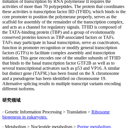
Initiation of transcription by RNA polymerase II requires the
activities of more than 70 polypeptides. The protein that coordinates
these activities is transcription factor IID (TFIID), which binds to the
core promoter to position the polymerase properly, serves as the
scaffold for assembly of the remainder of the transcription complex,
and acts as a channel for regulatory signals. TFIID is composed of
the TATA-binding protein (TBP) and a group of evolutionarily
conserved proteins known as TBP-associated factors or TAFs.
TAFs may participate in basal transcription, serve as coactivators,
function in promoter recognition or modify general transcription
factors (GTFs) to facilitate complex assembly and transcription
initiation. This gene encodes one of the smaller subunits of TFIID
that binds to the basal transcription factor GTF2B as well as to
several transcriptional activators such as p53 and VP16. A similar
but distinct gene (TAF9L) has been found on the X chromosome
and a pseudogene has been identified on chromosome 19.
Alternative splicing results in multiple transcript variants encoding
different isoforms.
研究领域
· Genetic Information Processing > Translation >
Ribosome
biogenesis in eukaryotes.
· Metabolism > Nucleotide metabolism >
Purine metabolism.