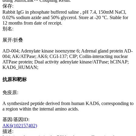
using SulfoLink™ Coupling Resin.
保存:
Rabbit IgG in phosphate buffered saline , pH 7.4, 150mM NaCl,
0.02% sodium azide and 50% glycerol. Store at -20 °C. Stable for
12 months from date of receipt.
别名:
展开/折叠
AD-004; Adenylate kinase isoenzyme 6; Adrenal gland protein AD-
004; AK/ATPase; AK6; CGI-137; CIP; Coilin-interacting nuclear
ATPase protein; Dual activity adenylate kinase/ATPase; hCINAP;
KAD6_HUMAN;
抗原和靶标
免疫原:
A synthesized peptide derived from human KAD6, corresponding to
a region within the internal amino acids.
基因/基因ID:
AK6(102157402)
描述: