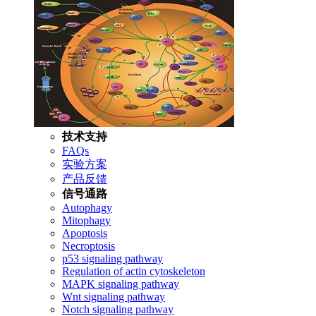
技术支持
FAQs
实验方案
产品反馈
信号通路
Autophagy
Mitophagy
Apoptosis
Necroptosis
p53 signaling pathway
Regulation of actin cytoskeleton
MAPK signaling pathway
Wnt signaling pathway
Notch signaling pathway