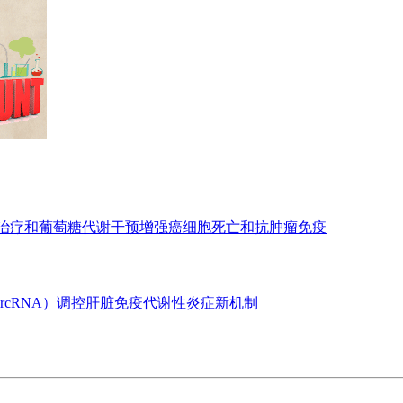
亡治疗和葡萄糖代谢干预增强癌细胞死亡和抗肿瘤免疫
ircRNA）调控肝脏免疫代谢性炎症新机制