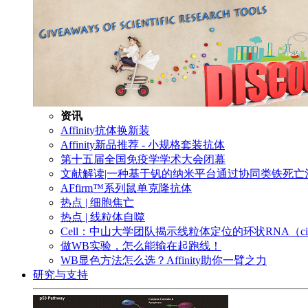
资讯
Affinity抗体换新装
Affinity新品推荐 - 小规格套装抗体
第十五届全国免疫学学术大会闭幕
文献解读|一种基于钒的纳米平台通过协同类铁死
AFfirm™系列鼠单克隆抗体
热点 | 细胞焦亡
热点 | 线粒体自噬
Cell：中山大学团队揭示线粒体定位的环状RNA（c
做WB实验，怎么能输在起跑线！
WB显色方法怎么选？Affinity助你一臂之力
研究与支持