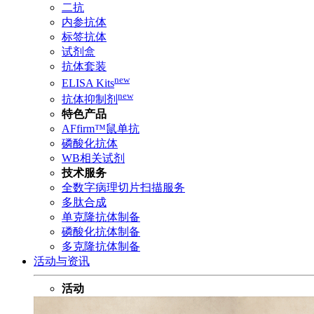
二抗
内参抗体
标签抗体
试剂盒
抗体套装
new
ELISA Kits
new
抗体抑制剂
特色产品
AFfirm™鼠单抗
磷酸化抗体
WB相关试剂
技术服务
全数字病理切片扫描服务
多肽合成
单克隆抗体制备
磷酸化抗体制备
多克隆抗体制备
活动与资讯
活动