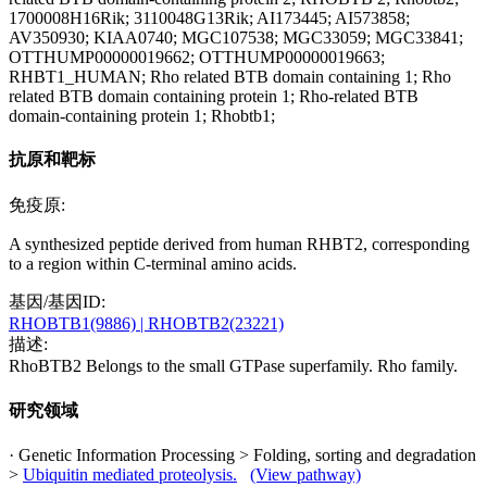
1700008H16Rik; 3110048G13Rik; AI173445; AI573858;
AV350930; KIAA0740; MGC107538; MGC33059; MGC33841;
OTTHUMP00000019662; OTTHUMP00000019663;
RHBT1_HUMAN; Rho related BTB domain containing 1; Rho
related BTB domain containing protein 1; Rho-related BTB
domain-containing protein 1; Rhobtb1;
抗原和靶标
免疫原:
A synthesized peptide derived from human RHBT2, corresponding
to a region within C-terminal amino acids.
基因/基因ID:
RHOBTB1(9886)
| RHOBTB2(23221)
描述:
RhoBTB2 Belongs to the small GTPase superfamily. Rho family.
研究领域
· Genetic Information Processing > Folding, sorting and degradation
>
Ubiquitin mediated proteolysis.
(View pathway)