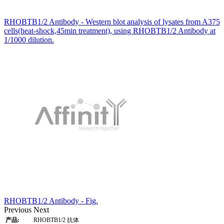
RHOBTB1/2 Antibody - Western blot analysis of lysates from A375
cells(heat-shock,45min treatment), using RHOBTB1/2 Antibody at
1/1000 dilution.
RHOBTB1/2 Antibody - Fig.
Previous
Next
产品:
RHOBTB1/2 抗体