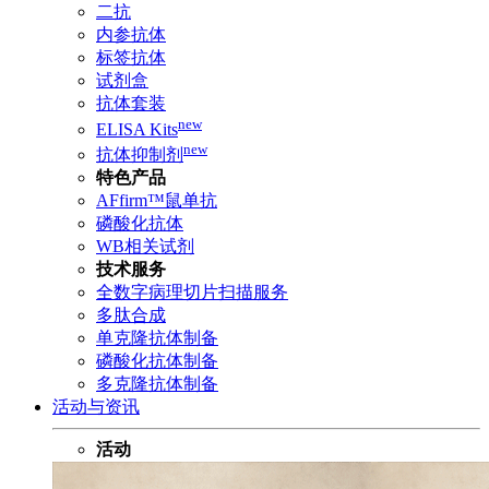
二抗
内参抗体
标签抗体
试剂盒
抗体套装
new
ELISA Kits
new
抗体抑制剂
特色产品
AFfirm™鼠单抗
磷酸化抗体
WB相关试剂
技术服务
全数字病理切片扫描服务
多肽合成
单克隆抗体制备
磷酸化抗体制备
多克隆抗体制备
活动与资讯
活动