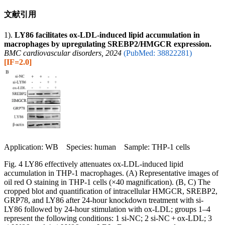
文献引用
1).
LY86 facilitates ox-LDL-induced lipid accumulation in
macrophages by upregulating SREBP2/HMGCR expression.
BMC cardiovascular disorders, 2024
(PubMed: 38822281)
[IF=2.0]
Application: WB Species: human Sample: THP-1 cells
Fig. 4 LY86 effectively attenuates ox-LDL-induced lipid
accumulation in THP-1 macrophages. (A) Representative images of
oil red O staining in THP-1 cells (×40 magnification). (B, C) The
cropped blot and quantification of intracellular HMGCR, SREBP2,
GRP78, and LY86 after 24-hour knockdown treatment with si-
LY86 followed by 24-hour stimulation with ox-LDL; groups 1–4
represent the following conditions: 1 si-NC; 2 si-NC + ox-LDL; 3