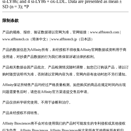
si-LY86; and 4 si-LY86 + ox-LDL. Data are presented as mean ±
SD (n = 3); *P
限制条款
产品的规格、报价、验证数据请以官网为准，官网链接：www.affbiotech.com |
www.affbiotech.cn（简体中文）| www.affbiotech.jp（日本語）
产品的数据信息为Affinity所有，未经授权不得收集Affinity官网数据或资料用于商
业用途，对抄袭产品数据的行为我们将保留诉诸法律的权利。
产品相关数据会因产品批次、产品检测情况随时调整，如您已订购该产品，请以订
购时随货说明书为准，否则请以官网内容为准，官网内容有改动时恕不另行通知。
Affinity保证所销售产品均经过严格质量检测。如您购买的商品在规定时间内出现
问题需要售后时，请您在Affinity官方渠道提交售后申请。
产品仅供科学研究使用。不用于诊断和治疗。
产品未经授权不得转售。
Affinity Biosciences将不会对在使用我们的产品时可能发生的专利侵权或其他侵权
行为负责。Affinity Biosciences, Affinity Biosciences标志和所有其他商标所有权归