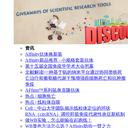
资讯
Affinity抗体换新装
Affinity新品推荐 - 小规格套装抗体
第十五届全国免疫学学术大会闭幕
文献解读|一种基于钒的纳米平台通过协同类铁死
亡治疗和葡萄糖代谢干预增强癌细胞死亡和抗肿瘤
免疫
AFfirm™系列鼠单克隆抗体
热点 | 细胞焦亡
热点 | 线粒体自噬
Cell：中山大学团队揭示线粒体定位的环状
RNA（circRNA）调控肝脏免疫代谢性炎症新机制
做WB实验，怎么能输在起跑线！
WB显色方法怎么选？Affinity助你一臂之力