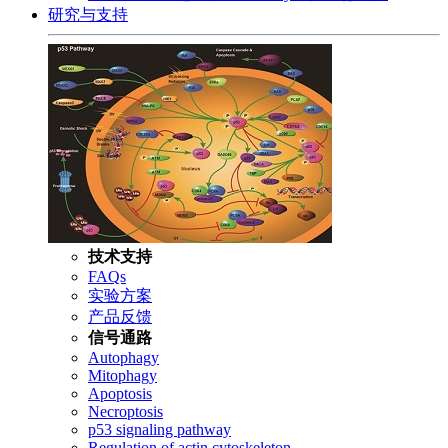
研究与支持
技术支持
FAQs
实验方案
产品反馈
信号通路
Autophagy
Mitophagy
Apoptosis
Necroptosis
p53 signaling pathway
Regulation of actin cytoskeleton