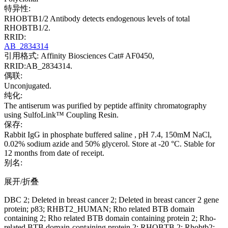
特异性:
RHOBTB1/2 Antibody detects endogenous levels of total
RHOBTB1/2.
RRID:
AB_2834314
引用格式: Affinity Biosciences Cat# AF0450,
RRID:AB_2834314.
偶联:
Unconjugated.
纯化:
The antiserum was purified by peptide affinity chromatography
using SulfoLink™ Coupling Resin.
保存:
Rabbit IgG in phosphate buffered saline , pH 7.4, 150mM NaCl,
0.02% sodium azide and 50% glycerol. Store at -20 °C. Stable for
12 months from date of receipt.
别名:
展开/折叠
DBC 2; Deleted in breast cancer 2; Deleted in breast cancer 2 gene
protein; p83; RHBT2_HUMAN; Rho related BTB domain
containing 2; Rho related BTB domain containing protein 2; Rho-
related BTB domain-containing protein 2; RHOBTB 2; Rhobtb2;