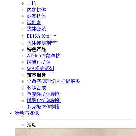
二抗
内参抗体
标签抗体
试剂盒
抗体套装
new
ELISA Kits
new
抗体抑制剂
特色产品
AFfirm™鼠单抗
磷酸化抗体
WB相关试剂
技术服务
全数字病理切片扫描服务
多肽合成
单克隆抗体制备
磷酸化抗体制备
多克隆抗体制备
活动与资讯
活动