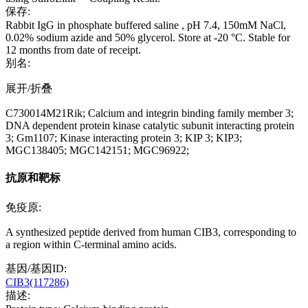
保存:
Rabbit IgG in phosphate buffered saline , pH 7.4, 150mM NaCl,
0.02% sodium azide and 50% glycerol. Store at -20 °C. Stable for
12 months from date of receipt.
别名:
展开/折叠
C730014M21Rik; Calcium and integrin binding family member 3;
DNA dependent protein kinase catalytic subunit interacting protein
3; Gm1107; Kinase interacting protein 3; KIP 3; KIP3;
MGC138405; MGC142151; MGC96922;
抗原和靶标
免疫原:
A synthesized peptide derived from human CIB3, corresponding to
a region within C-terminal amino acids.
基因/基因ID:
CIB3(117286)
描述: