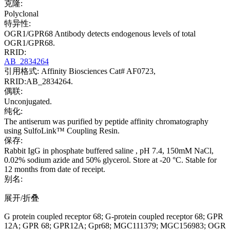
克隆:
Polyclonal
特异性:
OGR1/GPR68 Antibody detects endogenous levels of total
OGR1/GPR68.
RRID:
AB_2834264
引用格式: Affinity Biosciences Cat# AF0723,
RRID:AB_2834264.
偶联:
Unconjugated.
纯化:
The antiserum was purified by peptide affinity chromatography
using SulfoLink™ Coupling Resin.
保存:
Rabbit IgG in phosphate buffered saline , pH 7.4, 150mM NaCl,
0.02% sodium azide and 50% glycerol. Store at -20 °C. Stable for
12 months from date of receipt.
别名:
展开/折叠
G protein coupled receptor 68; G-protein coupled receptor 68; GPR
12A; GPR 68; GPR12A; Gpr68; MGC111379; MGC156983; OGR