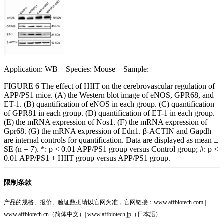
Application: WB Species: Mouse Sample:
FIGURE 6 The effect of HIIT on the cerebrovascular regulation of
APP/PS1 mice. (A) the Western blot image of eNOS, GPR68, and
ET-1. (B) quantification of eNOS in each group. (C) quantification
of GPR81 in each group. (D) quantification of ET-1 in each group.
(E) the mRNA expression of Nos1. (F) the mRNA expression of
Gpr68. (G) the mRNA expression of Edn1. β-ACTIN and Gapdh
are internal controls for quantification. Data are displayed as mean ±
SE (n = 7). *: p < 0.01 APP/PS1 group versus Control group; #: p <
0.01 APP/PS1 + HIIT group versus APP/PS1 group.
限制条款
产品的规格、报价、验证数据请以官网为准，官网链接：www.affbiotech.com |
www.affbiotech.cn（简体中文）| www.affbiotech.jp（日本語）