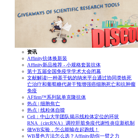
资讯
Affinity抗体换新装
Affinity新品推荐 - 小规格套装抗体
第十五届全国免疫学学术大会闭幕
文献解读|一种基于钒的纳米平台通过协同类铁死
亡治疗和葡萄糖代谢干预增强癌细胞死亡和抗肿瘤
免疫
AFfirm™系列鼠单克隆抗体
热点 | 细胞焦亡
热点 | 线粒体自噬
Cell：中山大学团队揭示线粒体定位的环状
RNA（circRNA）调控肝脏免疫代谢性炎症新机制
做WB实验，怎么能输在起跑线！
WB显色方法怎么选？Affinity助你一臂之力