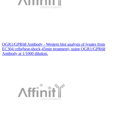
OGR1/GPR68 Antibody - Western blot analysis of lysates from
EC304 cells(heat-shock,45min treatment), using OGR1/GPR68
Antibody at 1/1000 dilution.