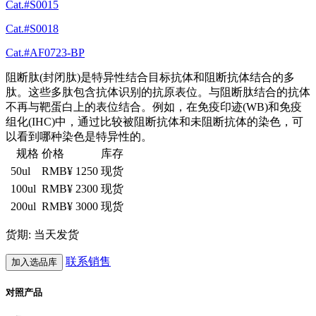
Cat.#S0015
Cat.#S0018
Cat.#AF0723-BP
阻断肽(封闭肽)是特异性结合目标抗体和阻断抗体结合的多
肽。这些多肽包含抗体识别的抗原表位。与阻断肽结合的抗体
不再与靶蛋白上的表位结合。例如，在免疫印迹(WB)和免疫
组化(IHC)中，通过比较被阻断抗体和未阻断抗体的染色，可
以看到哪种染色是特异性的。
规格
价格
库存
50ul
RMB¥ 1250
现货
100ul
RMB¥ 2300
现货
200ul
RMB¥ 3000
现货
货期: 当天发货
联系销售
加入选品库
对照产品