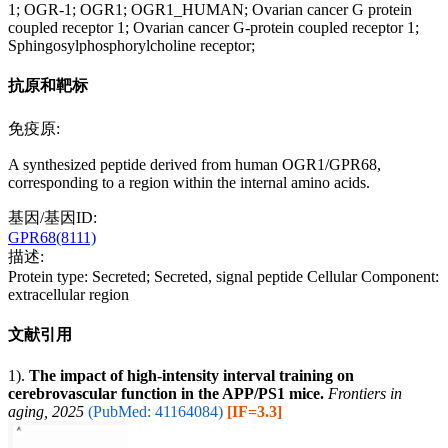
1; OGR-1; OGR1; OGR1_HUMAN; Ovarian cancer G protein
coupled receptor 1; Ovarian cancer G-protein coupled receptor 1;
Sphingosylphosphorylcholine receptor;
抗原和靶标
免疫原:
A synthesized peptide derived from human OGR1/GPR68,
corresponding to a region within the internal amino acids.
基因/基因ID:
GPR68(8111)
描述:
Protein type: Secreted; Secreted, signal peptide Cellular Component:
extracellular region
文献引用
1).
The impact of high-intensity interval training on
cerebrovascular function in the APP/PS1 mice.
Frontiers in
aging, 2025
(PubMed: 41164084)
[IF=3.3]