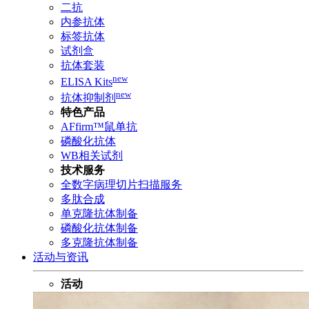
二抗
内参抗体
标签抗体
试剂盒
抗体套装
new
ELISA Kits
new
抗体抑制剂
特色产品
AFfirm™鼠单抗
磷酸化抗体
WB相关试剂
技术服务
全数字病理切片扫描服务
多肽合成
单克隆抗体制备
磷酸化抗体制备
多克隆抗体制备
活动与资讯
活动