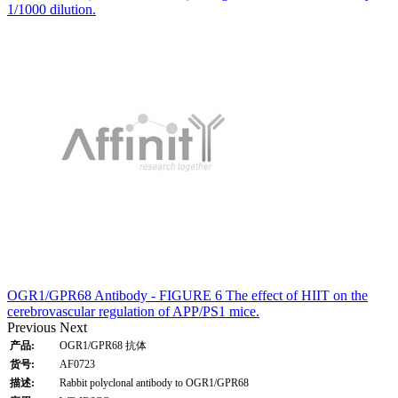
1/1000 dilution.
OGR1/GPR68 Antibody - FIGURE 6 The effect of HIIT on the
cerebrovascular regulation of APP/PS1 mice.
Previous
Next
产品:
OGR1/GPR68 抗体
货号:
AF0723
描述:
Rabbit polyclonal antibody to OGR1/GPR68