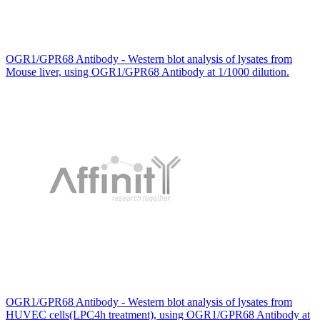
OGR1/GPR68 Antibody - Western blot analysis of lysates from
Mouse liver, using OGR1/GPR68 Antibody at 1/1000 dilution.
OGR1/GPR68 Antibody - Western blot analysis of lysates from
HUVEC cells(LPC4h treatment), using OGR1/GPR68 Antibody at