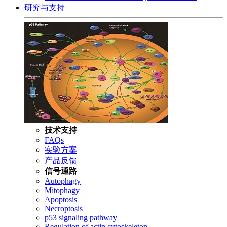
研究与支持
技术支持
FAQs
实验方案
产品反馈
信号通路
Autophagy
Mitophagy
Apoptosis
Necroptosis
p53 signaling pathway
Regulation of actin cytoskeleton