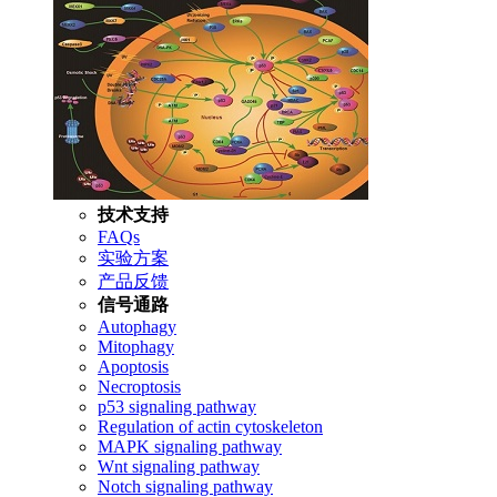
技术支持
FAQs
实验方案
产品反馈
信号通路
Autophagy
Mitophagy
Apoptosis
Necroptosis
p53 signaling pathway
Regulation of actin cytoskeleton
MAPK signaling pathway
Wnt signaling pathway
Notch signaling pathway