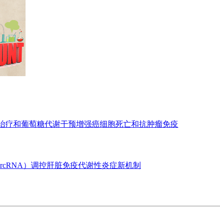
亡治疗和葡萄糖代谢干预增强癌细胞死亡和抗肿瘤免疫
ircRNA）调控肝脏免疫代谢性炎症新机制