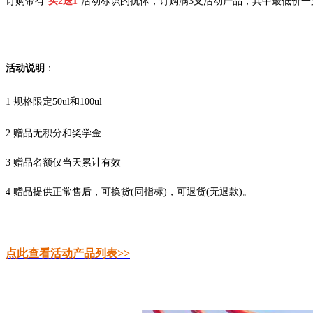
订购带有‘
买2送1
’活动标识的抗体，订购满3支活动产品，其中最低价一
活动说明
：
1 规格限定50ul和100ul
2 赠品无积分和奖学金
3 赠品名额仅当天累计有效
4 赠品提供正常售后，可换货(同指标)，可退货(无退款)。
点此查看活动产品列表>>