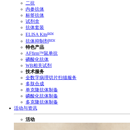
二抗
内参抗体
标签抗体
试剂盒
抗体套装
new
ELISA Kits
new
抗体抑制剂
特色产品
AFfirm™鼠单抗
磷酸化抗体
WB相关试剂
技术服务
全数字病理切片扫描服务
多肽合成
单克隆抗体制备
磷酸化抗体制备
多克隆抗体制备
活动与资讯
活动