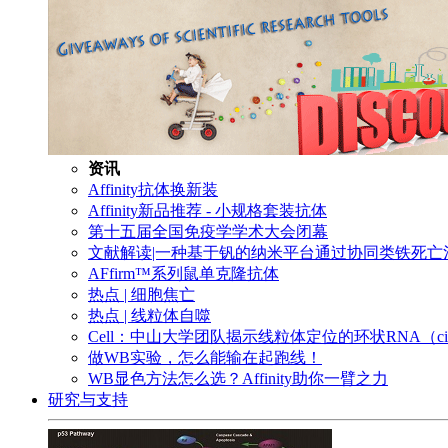
资讯
Affinity抗体换新装
Affinity新品推荐 - 小规格套装抗体
第十五届全国免疫学学术大会闭幕
文献解读|一种基于钒的纳米平台通过协同类铁死
AFfirm™系列鼠单克隆抗体
热点 | 细胞焦亡
热点 | 线粒体自噬
Cell：中山大学团队揭示线粒体定位的环状RNA（c
做WB实验，怎么能输在起跑线！
WB显色方法怎么选？Affinity助你一臂之力
研究与支持